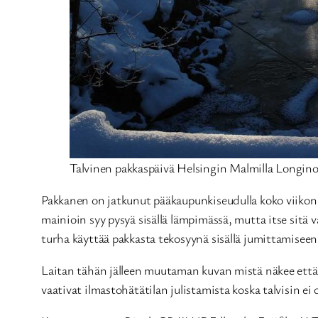
Talvinen pakkaspäivä Helsingin Malmilla Longino
Pakkanen on jatkunut pääkaupunkiseudulla koko viikonlop
mainioin syy pysyä sisällä lämpimässä, mutta itse sitä
turha käyttää pakkasta tekosyynä sisällä jumittamiseen k
Laitan tähän jälleen muutaman kuvan mistä näkee että 
vaativat ilmastohätätilan julistamista koska talvisin ei 