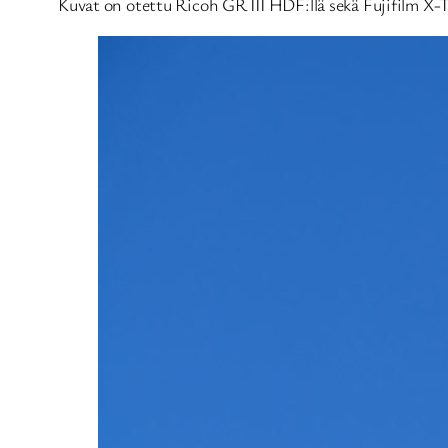
Kuvat on otettu Ricoh GR III HDF:llä sekä Fujifilm X-