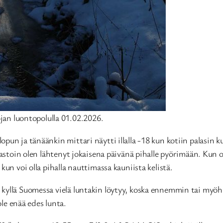
jan luontopolulla 01.02.2026.
un ja tänäänkin mittari näytti illalla -18 kun kotiin palasin ku
 vastoin olen lähtenyt jokaisena päivänä pihalle pyörimään. Kun
un voi olla pihalla nauttimassa kauniista kelistä.
kyllä Suomessa vielä luntakin löytyy, koska ennemmin tai myöh
ole enää edes lunta.