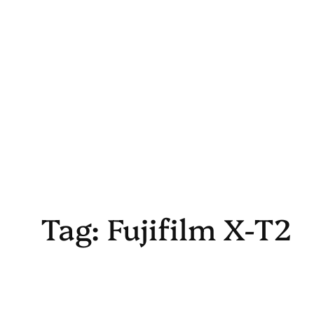
Skip
to
content
Tag:
Fujifilm X-T2