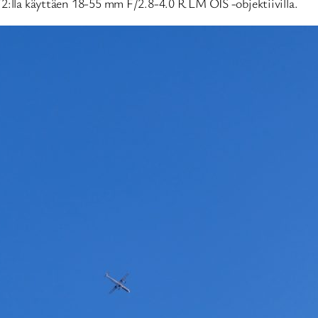
T2:lla käyttäen 18-55 mm F/2.8-4.0 R LM OIS -objektiivilla.