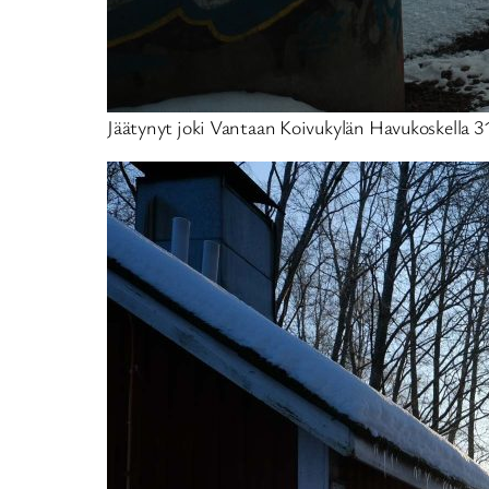
Jäätynyt joki Vantaan Koivukylän Havukoskella 3