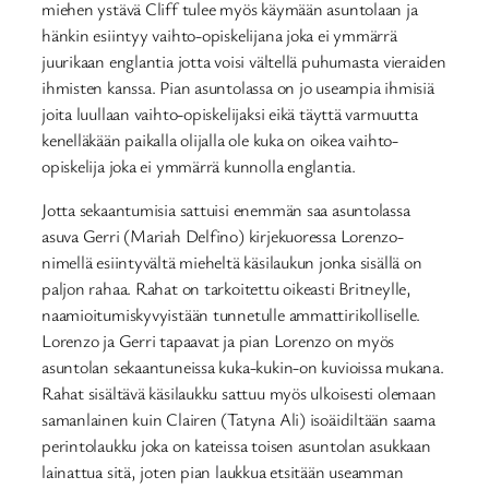
miehen ystävä Cliff tulee myös käymään asuntolaan ja
hänkin esiintyy vaihto-opiskelijana joka ei ymmärrä
juurikaan englantia jotta voisi vältellä puhumasta vieraiden
ihmisten kanssa. Pian asuntolassa on jo useampia ihmisiä
joita luullaan vaihto-opiskelijaksi eikä täyttä varmuutta
kenelläkään paikalla olijalla ole kuka on oikea vaihto-
opiskelija joka ei ymmärrä kunnolla englantia.
Jotta sekaantumisia sattuisi enemmän saa asuntolassa
asuva Gerri (Mariah Delfino) kirjekuoressa Lorenzo-
nimellä esiintyvältä mieheltä käsilaukun jonka sisällä on
paljon rahaa. Rahat on tarkoitettu oikeasti Britneylle,
naamioitumiskyvyistään tunnetulle ammattirikolliselle.
Lorenzo ja Gerri tapaavat ja pian Lorenzo on myös
asuntolan sekaantuneissa kuka-kukin-on kuvioissa mukana.
Rahat sisältävä käsilaukku sattuu myös ulkoisesti olemaan
samanlainen kuin Clairen (Tatyna Ali) isoäidiltään saama
perintolaukku joka on kateissa toisen asuntolan asukkaan
lainattua sitä, joten pian laukkua etsitään useamman