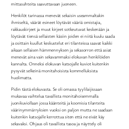
mittasuhteita saavuttavaan juoneen.
Henkilöt tarinassa menevät sekaisin useammaltakin
ihmiseltä, väärät esineet löytävät vääriä omistajia,
rakkauskirjeet ja muut kirjeet sotkeutuvat keskenään ja
löytävät tiensä sellaisten käsiin joiden ei niitä kuulu saada
ja osittain kuullut keskustelut eri tilanteissa saavat kaikki
aikaan sellaisen hämmennyksen ja sekasorron että asiat
menevät aina vain sekavammaksi elokuvan henkilöiden
kannalta. Onneksi elokuvan katsojalle kuviot kuitenkin
pysyvät selkeinä monitahoisista kommelluksista
huolimatta.
Pidin tästä elokuvasta. Se oli omassa tyylilaijissaan
mukavaa vaihtelua tavallista monitahoisemmalla
juonikuviollaan jossa käänteitä ja koomisia tilanteita
väärinymmärryksien vuoksi on paljon mutta ne saadaan
kuitenkin katsojalle kerrottua siten että ne eivät käy
sekavaksi. Ohjaus oli tavallista tasoa ja näyttely oli