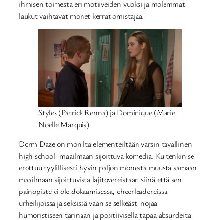
ihmisen toimesta eri motiiveiden vuoksi ja molemmat
laukut vaihtavat monet kerrat omistajaa.
Styles (Patrick Renna) ja Dominique (Marie
Noelle Marquis)
Dorm Daze on monilta elementeiltään varsin tavallinen
high school -maailmaan sijoittuva komedia. Kuitenkin se
erottuu tyylillisesti hyvin paljon monesta muusta samaan
maailmaan sijoittuvista lajitovereistaan siinä että sen
painopiste ei ole dokaamisessa, cheerleadereissa,
urheilijoissa ja seksissä vaan se selkeästi nojaa
humoristiseen tarinaan ja positiivisella tapaa absurdeita