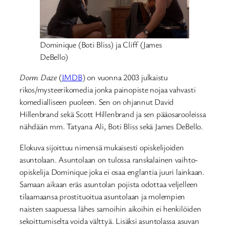
Dominique (Boti Bliss) ja Cliff (James
DeBello)
Dorm Daze
(
IMDB
) on vuonna 2003 julkaistu
rikos/mysteerikomedia jonka painopiste nojaa vahvasti
komedialliseen puoleen. Sen on ohjannut David
Hillenbrand sekä Scott Hillenbrand ja sen pääosarooleissa
nähdään mm. Tatyana Ali, Boti Bliss sekä James DeBello.
Elokuva sijoittuu nimensä mukaisesti opiskelijoiden
asuntolaan. Asuntolaan on tulossa ranskalainen vaihto-
opiskelija Dominique joka ei osaa englantia juuri lainkaan.
Samaan aikaan eräs asuntolan pojista odottaa veljelleen
tilaamaansa prostituoitua asuntolaan ja molempien
naisten saapuessa lähes samoihin aikoihin ei henkilöiden
sekoittumiselta voida välttyä. Lisäksi asuntolassa asuvan