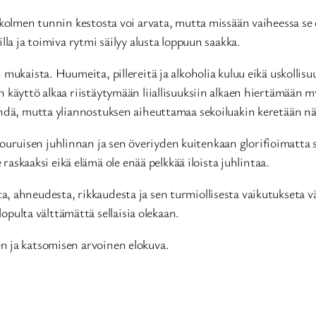
kolmen tunnin kestosta voi arvata, mutta missään vaiheessa se e
la ja toimiva rytmi säilyy alusta loppuun saakka.
 mukaista. Huumeita, pillereitä ja alkoholia kuluu eikä uskollis
n käyttö alkaa riistäytymään liiallisuuksiin alkaen hiertämään
ähdä, mutta yliannostuksen aiheuttamaa sekoiluakin keretään 
ruisen juhlinnan ja sen överiyden kuitenkaan glorifioimatta 
 raskaaksi eikä elämä ole enää pelkkää iloista juhlintaa.
 ahneudesta, rikkaudesta ja sen turmiollisesta vaikutukseta vä
lopulta välttämättä sellaisia olekaan.
 ja katsomisen arvoinen elokuva.