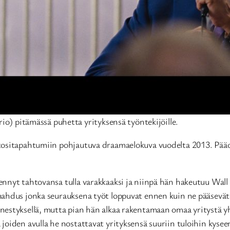
o) pitämässä puhetta yrityksensä työntekijöille.
ositapahtumiin pohjautuva draamaelokuva vuodelta 2013. Pää
nnyt tahtovansa tulla varakkaaksi ja niinpä hän hakeutuu Wall 
mahdus jonka seurauksena työt loppuvat ennen kuin ne pääsevät
nestyksellä, mutta pian hän alkaa rakentamaan omaa yritystä y
iden avulla he nostattavat yrityksensä suuriin tuloihin kyseenal