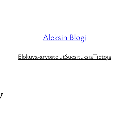
Aleksin Blogi
Elokuva-arvostelut
Suosituksia
Tietoja
y