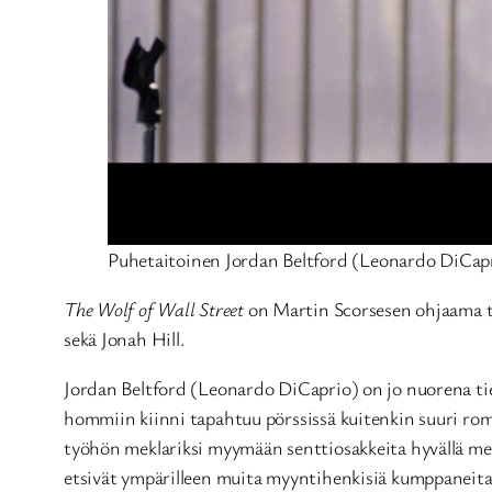
Puhetaitoinen Jordan Beltford (Leonardo DiCapri
The Wolf of Wall Street
on Martin Scorsesen ohjaama t
sekä Jonah Hill.
Jordan Beltford (Leonardo DiCaprio) on jo nuorena tie
hommiin kiinni tapahtuu pörssissä kuitenkin suuri ro
työhön meklariksi myymään senttiosakkeita hyvällä me
etsivät ympärilleen muita myyntihenkisiä kumppaneita jo