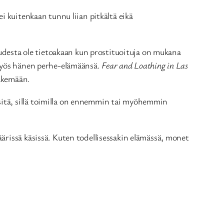
i kuitenkaan tunnu liian pitkältä eikä
uudesta ole tietoakaan kun prostituoituja on mukana
 myös hänen perhe-elämäänsä.
Fear and Loathing in Las
näkemään.
sitä, sillä toimilla on ennemmin tai myöhemmin
ärissä käsissä. Kuten todellisessakin elämässä, monet