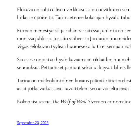
Elokuva on suhteellisen verkkaisesti etenevä kuten sen 
hidastempoiselta. Tarina etenee koko ajan hyvällä tahdil
Firman menestyessä ja rahan virratessa juhlinta on sen
monissa juhlissa. Jossain vaiheessa Jordanin huumeide
Vegas
-elokuvan tyylisiä huumesekoiluita ei sentään n
Scorsese onnistuu hyvin kuvaamaan rikkaiden huumehou
seurauksia. Pettämiset ja muut sekoilut käyvät läheisille
Tarina on mielenkiintoinen kuvaus päämäärätietoudesta,
asiat jotka vaikuttavat tavoittelemisen arvoiselta eivät 
Kokonaisuutena
The Wolf of Wall Street
on erinomainen
September 20, 2025