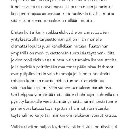
innoittavasta taustavoimasta jää puuttumaan ja tarinan
konspetin tajuaa ainoastaan rationaalisella tavalla, mutta
sitä ei tunne emotionaalisesti millään muotoa.
Eniten kuitenkin kritiikkiä elokuvalle on annettava sen
yrityksestä olla tarpeettoman paljon liian monelle
olematta lopulta juuri kenellekään mitään. Päätarinan
ympärillä on merkityksettömän tuntuisia täytehenkilöitä
joiden rooli elokuvassa tuntuu vain turhalta lisämausteelta
jolla pyritään peittämään mautonta pääruokaa. Hahmot
ovat pääpiirteittäin vain hahmoja joilla on tunnesiteitä
toisiaan kohtaan mutta joiden tunnesiteet eivät saa
sidottua katsojaa missään vaiheessa mukaan naruihinsa.
On helppoa ymmärtää mitä näiden hahmojen suhteilla on
pyritty katsojalle viestittämään, mutta harmillisesti tunne
ja merkitys katoaa täysin jättäen hahmot vain etäisiksi
täytehahmoiksi joita ilmankin olisi elokuvan voinut katsoa.
Vaikka tästä on paljon löydettävissä kritiikkiä, on tässä silti