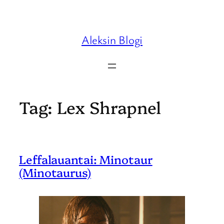
Skip
to
content
Aleksin Blogi
Tag:
Lex Shrapnel
Leffalauantai: Minotaur
(Minotaurus)