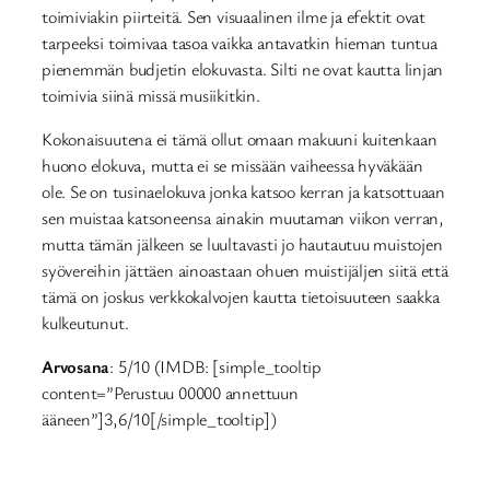
toimiviakin piirteitä. Sen visuaalinen ilme ja efektit ovat
tarpeeksi toimivaa tasoa vaikka antavatkin hieman tuntua
pienemmän budjetin elokuvasta. Silti ne ovat kautta linjan
toimivia siinä missä musiikitkin.
Kokonaisuutena ei tämä ollut omaan makuuni kuitenkaan
huono elokuva, mutta ei se missään vaiheessa hyväkään
ole. Se on tusinaelokuva jonka katsoo kerran ja katsottuaan
sen muistaa katsoneensa ainakin muutaman viikon verran,
mutta tämän jälkeen se luultavasti jo hautautuu muistojen
syövereihin jättäen ainoastaan ohuen muistijäljen siitä että
tämä on joskus verkkokalvojen kautta tietoisuuteen saakka
kulkeutunut.
Arvosana
: 5/10 (IMDB: [simple_tooltip
content=”Perustuu 00000 annettuun
ääneen”]3,6/10[/simple_tooltip])