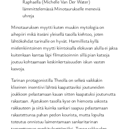
Raphaella (Michelle Van Der Water)
lämmittelemässä Minotaurukselle meneviä
uhreja
Minotauruksen myytti kuten muukin mytologia on
aihepiiri mikä itseäni yleisellä tasolla kiehtoo, joten
lähtökohdat tarinalle on hyvät. Harmillista kyllä
mielenkiintoinen myytti kiintoisalla elokuvan alulla ei jaksa
kuitenkaan kantaa läpi filmatisoinnin sillä pian katsoja
joutuu kohtaamaan keskinkertaisuuden iskun vasten
kasvoja.
Tarinan protagonistilla Theolla on selkeä vaikkakin
kliseinen insentiivi lähteä kaapattaviksi joutuneiden
joukkoon pelastamaan kauan sitten kaapatuksi joutunutta
rakastaan. Ajatuksen tasolla kyse on hienosta uskosta
rakkauteen ja siitä kuinka sankari saapuu pelastamaan
rakastettunsa pahan pedon kourista, mutta lopulta
toteutus onnistuu laimentamaan sankaritarinan
tarpeettoman merkityksettömäksi. Tunne rakkauden