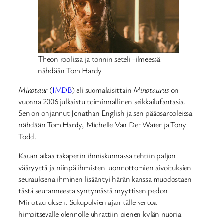
Theon roolissa ja tonnin seteli -ilmeessä
nähdään Tom Hardy
Minotaur
(
IMDB
) eli suomalaisittain
Minotaurus
on
vuonna 2006 julkaistu toiminnallinen seikkailufantasia.
Sen on ohjannut Jonathan English ja sen pääosarooleissa
nähdään Tom Hardy, Michelle Van Der Water ja Tony
Todd.
Kauan aikaa takaperin ihmiskunnassa tehtiin paljon
vääryyttä ja niinpä ihmisten luonnottomien aivoituksien
seurauksena ihminen lisääntyi härän kanssa muodostaen
tästä seuranneesta syntymästä myyttisen pedon
Minotauruksen. Sukupolvien ajan tälle vertoa
himoitsevalle olennolle uhrattiin pienen kylän nuoria