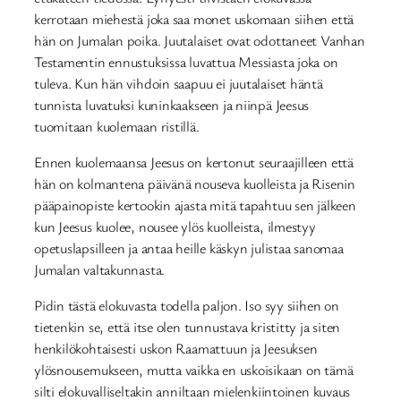
kerrotaan miehestä joka saa monet uskomaan siihen että
hän on Jumalan poika. Juutalaiset ovat odottaneet Vanhan
Testamentin ennustuksissa luvattua Messiasta joka on
tuleva. Kun hän vihdoin saapuu ei juutalaiset häntä
tunnista luvatuksi kuninkaakseen ja niinpä Jeesus
tuomitaan kuolemaan ristillä.
Ennen kuolemaansa Jeesus on kertonut seuraajilleen että
hän on kolmantena päivänä nouseva kuolleista ja Risenin
pääpainopiste kertookin ajasta mitä tapahtuu sen jälkeen
kun Jeesus kuolee, nousee ylös kuolleista, ilmestyy
opetuslapsilleen ja antaa heille käskyn julistaa sanomaa
Jumalan valtakunnasta.
Pidin tästä elokuvasta todella paljon. Iso syy siihen on
tietenkin se, että itse olen tunnustava kristitty ja siten
henkilökohtaisesti uskon Raamattuun ja Jeesuksen
ylösnousemukseen, mutta vaikka en uskoisikaan on tämä
silti elokuvalliseltakin anniltaan mielenkiintoinen kuvaus