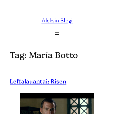
Skip
to
content
Aleksin Blogi
Tag:
María Botto
Leffalauantai: Risen