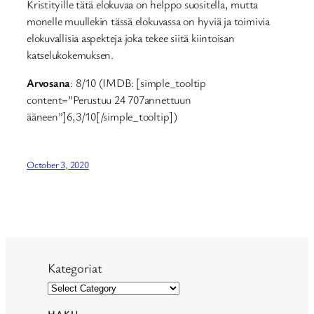
Kristityille tätä elokuvaa on helppo suositella, mutta
monelle muullekin tässä elokuvassa on hyviä ja toimivia
elokuvallisia aspekteja joka tekee siitä kiintoisan
katselukokemuksen.
Arvosana
: 8/10 (IMDB: [simple_tooltip
content=”Perustuu 24 707annettuun
ääneen”]6,3/10[/simple_tooltip])
October 3, 2020
Kategoriat
HAKU