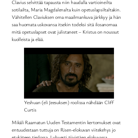
Clavius selvittää tapausta niin haudalla vartioineilta
sotilailta, Maria Magdalenalta kuin opetuslapsiltaltakin.
Vähitellen Claviuksen oma maailmankuva järkkyy ja hän
saa huomata uskovansa itsekin todeksi sitä ilosanomaa
mitä opetuslapset ovat julistaneet – Kristus on noussut
kuolleista ja elää.
Yeshuan (eli Jeesuksen) roolissa nähdään Cliff
Curtis
Mikäli Raamatun Uuden Testamentin kertomukset ovat
entuudestaan tuttuja on Risen-elokuvan viitekehys jo
etukäteen tiedossa. Lyhyesti tiivistäen elokuvassa