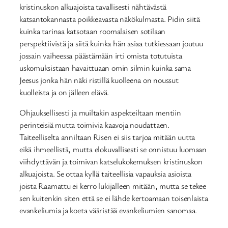
kristinuskon alkuajoista tavallisesti nähtävästä
katsantokannasta poikkeavasta näkökulmasta. Pidin siitä
kuinka tarinaa katsotaan roomalaisen sotilaan
perspektiivistä ja siitä kuinka hän asiaa tutkiessaan joutuu
jossain vaiheessa päästämään irti omista totutuista
uskomuksistaan havaittuaan omin silmin kuinka sama
Jeesus jonka hän näki ristillä kuolleena on noussut
kuolleista ja on jälleen elävä.
Ohjauksellisesti ja muiltakin aspekteiltaan mentiin
perinteisiä mutta toimivia kaavoja noudattaen.
Taiteelliselta anniltaan Risen ei siis tarjoa mitään uutta
eikä ihmeellistä, mutta elokuvallisesti se onnistuu luomaan
viihdyttävän ja toimivan katselukokemuksen kristinuskon
alkuajoista. Se ottaa kyllä taiteellisia vapauksia asioista
joista Raamattu ei kerro lukijalleen mitään, mutta se tekee
sen kuitenkin siten että se ei lähde kertoamaan toisenlaista
evankeliumia ja koeta vääristää evankeliumien sanomaa.