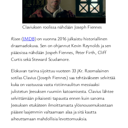
Claviuksen roolissa nähdään Joseph Fiennes
Risen
(
IMDB
) on vuonna 2016 julkaistu historiallinen
draamaelokuva. Sen on ohjannut Kevin Reynolds ja sen
pääosissa nähdään Jospeh Fiennes, Peter Firth, Cliff
Curtis sekä Steward Scudamore.
Elokuvan tarina sijoittuu vuoteen 33 jKr. Roomalainen
sotilas Clavius (Joseph Fiennes) saa tehtäväkseen selvittää
kuka on vastuussa vasta ristiinnaulitun messiaaksi
julistetun Jeesuksen ruumiin katoamisesta. Clavius lähtee
selvittämään pikaisesti tapausta ennen kuin sanoma
Jeesuksen etukäteen ilmoittamasta ylösnousemuksestaan
pääsee laajemmin valtaamaan alaa ja sitä kautta
aiheuttamaan mahdollisia levottomuuksia.