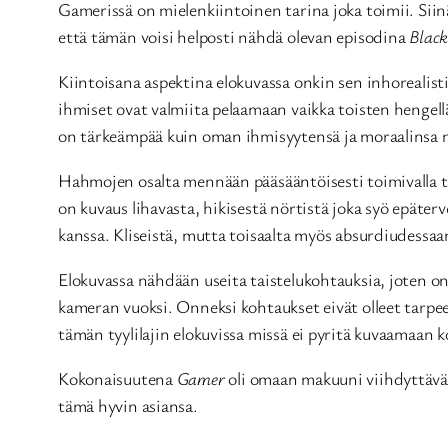
Gamerissä on mielenkiintoinen tarina joka toimii. Sii
että tämän voisi helposti nähdä olevan episodina
Black
Kiintoisana aspektina elokuvassa onkin sen inhorealist
ihmiset ovat valmiita pelaamaan vaikka toisten hengell
on tärkeämpää kuin oman ihmisyytensä ja moraalinsa
Hahmojen osalta mennään pääsääntöisesti toimivalla t
on kuvaus lihavasta, hikisestä nörtistä joka syö epäte
kanssa. Kliseistä, mutta toisaalta myös absurdiudessaa
Elokuvassa nähdään useita taistelukohtauksia, joten on 
kameran vuoksi. Onneksi kohtaukset eivät olleet tarpee
tämän tyylilajin elokuvissa missä ei pyritä kuvaamaan 
Kokonaisuutena
Gamer
oli omaan makuuni viihdyttävä e
tämä hyvin asiansa.