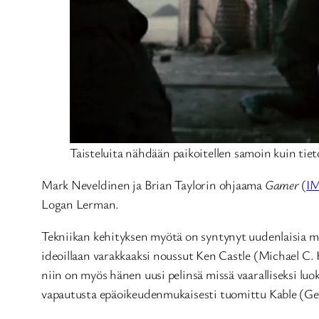
Taisteluita nähdään paikoitellen samoin kuin tie
Mark Neveldinen ja Brian Taylorin ohjaama
Gamer
(
I
Logan Lerman.
Tekniikan kehityksen myötä on syntynyt uudenlaisia ma
ideoillaan varakkaaksi noussut Ken Castle (Michael C. H
niin on myös hänen uusi pelinsä missä vaaralliseksi luok
vapautusta epäoikeudenmukaisesti tuomittu Kable (Ger