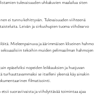
llistamien tulevaisuuden uhkakuvien maalailua siten
minen ei tunnu kehittyvän. Tulevaisuuden viihteenä
taisteluita. Leivän ja sirkushupien tuoma viihdearvo
ilöitä. Mieleenpainuva ja äärimmäisen kliseinen hahmo
net seksuaalisiin tekoihin muiden pelimaailman hahmojen
tain epäselviksi nopeiden leikkauksien ja huojuvan
tä turhauttavammaksi se itselleni yleensä käy ainakin
dokumentaarinen filmatisointi.
etsii suoraviivaista ja viihdyttävää toimintaa ajaa