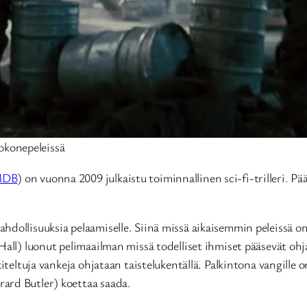
tokonepeleissä
MDB
) on vuonna 2009 julkaistu toiminnallinen sci-fi-trilleri. P
hdollisuuksia pelaamiselle. Siinä missä aikaisemmin peleissä on
all) luonut pelimaailman missä todelliset ihmiset pääsevät ohja
iteltuja vankeja ohjataan taistelukentällä. Palkintona vangille 
ard Butler) koettaa saada.