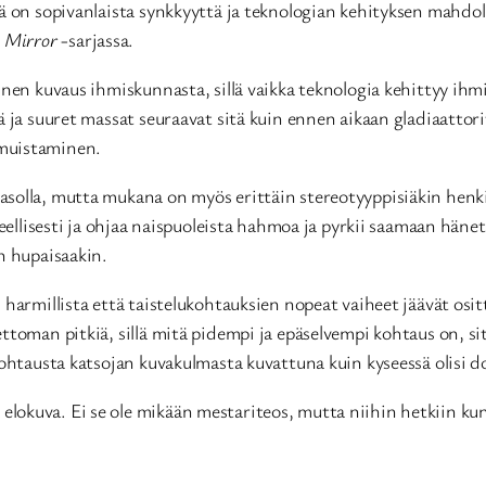
nä on sopivanlaista synkkyyttä ja teknologian kehityksen mahdo
 Mirror
-sarjassa.
inen kuvaus ihmiskunnasta, sillä vaikka teknologia kehittyy ih
ä ja suuret massat seuraavat sitä kuin ennen aikaan gladiaattori
 muistaminen.
asolla, mutta mukana on myös erittäin stereotyyppisiäkin henk
rveellisesti ja ohjaa naispuoleista hahmoa ja pyrkii saamaan hä
n hupaisaakin.
harmillista että taistelukohtauksien nopeat vaiheet jäävät osit
ttoman pitkiä, sillä mitä pidempi ja epäselvempi kohtaus on, si
kohtausta katsojan kuvakulmasta kuvattuna kuin kyseessä olisi 
lokuva. Ei se ole mikään mestariteos, mutta niihin hetkiin kun 