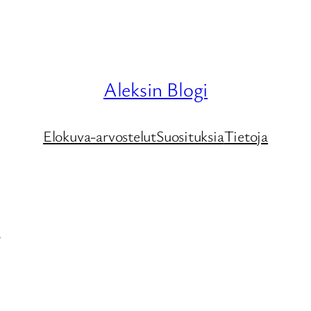
Aleksin Blogi
Elokuva-arvostelut
Suosituksia
Tietoja
l