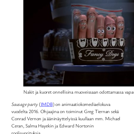
Nakit ja kuoret onnellisina muoveissaan odottamassa vap
Sausage party
(
IMDB
) on animaatiokomediaelokuva
vuodelta 2016. Ohjaajina on toiminut Greg Tiernan sekä
Conrad Vernon ja ääninäyttelyissä kuullaan mm. Michael
Ceran, Salma Hayekin ja Edward Nortonin
roolisuorituksia.