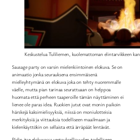
Keskustelua Tuliliemen, kuolemattoman elintarvikkeen kan
Sausage party on varsin mielenkiintoinen elokuva. Se on
animaatio jonka seurauksena ensimmäisenä
mielleyhtymänä on elokuva joka on tehty nuoremmalle
väelle, mutta pian tarinaa seurattuaan on helppoa
huomata että perheen taaperoille tämän näyttäminen ei
lienee ole paras idea. Ruokien jutut ovat monin paikoin
härskejä kaksimielisyyksiä, niissä on moniulotteisia
merkityksiä ja viittauksia todelliseen maailmaan ja
kielenkäyttökin on sellaista että ärräpäät lentävät.
Pidin itse elokuvassa vertauksellisuuden todelliseen