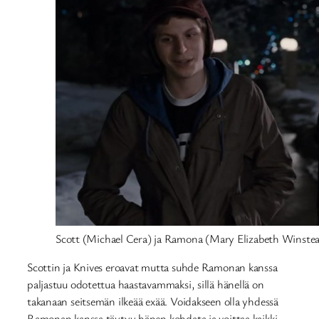
Scott (Michael Cera) ja Ramona (Mary Elizabeth Winste
Scottin ja Knives eroavat mutta suhde Ramonan kanssa
paljastuu odotettua haastavammaksi, sillä hänellä on
takanaan seitsemän ilkeää exää. Voidakseen olla yhdessä
Ramonan kanssa täytyy hänen kohdata ja voittaa kaikki