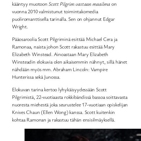
kääntyy muotoon
Scott Pilgrim vastaan maailma
on
vuonna 2010 valmistunut toimintakomedia
puoliromanttisella tarinalla. Sen on ohjannut Edgar
Wright.
Pääosaroolia Scott Pilgriminä esittää Michael Cera ja
Ramonaa, naista johon Scott rakastuu esittää Mary
Elizabeth Winstead. Ainoastaan Mary Elizabeth
Winsteadin elokuvia olen aikaisemmin nähnyt, sillä hänet
nähdään myös mm. Abraham Lincoln: Vampire
Hunterissa sekä Junossa.
Elokuvan tarina kertoo lyhykäisyydessään Scott
Pilgrimistä, 22-vuotiaasta rokkibändissä bassoa soittavasta
nuoresta miehestä joka seurustelee 17-vuotiaan opiskelijan
Knives Chaun (Ellen Wong) kanssa. Scott kuitenkin
kohtaa Ramonan ja rakastuu tähän ensisilmäyksellä.