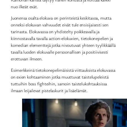
nuo ilkeät exät.
Juonensa osalta elokuva on perinteistä keskitasoa, mutta
onneksi elokuvan vahvuudet eivät tule ensisijaisesti sen
tarinasta. Elokuvassa on yhdistelty poikkeavalla ja
kiinnostavalla tavalla action-elokuvien, tietokonepelien ja
komedian elementtejä jotka nivoutuvat yhteen tyylikkäällä
tavalla luoden elokuvalle persoonallisen ja positiivisesti
erottuvan ilmeen.
Esimerkkeinä tietokonepelimäisistä viittauksista elokuvassa
on exien kohtaaminen jotka muuttuvat taistelupeleistä
tuttuihin boss fighteihin, samoin taistelukohtauksissa
ilmaan leijailevat pistelaskurit ja lisäelämät.