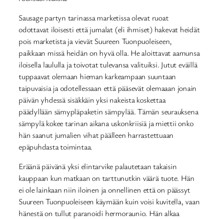
Sausage partyn tarinassa marketissa olevat ruoat
odottavat iloisesti että jumalat (eli ihmiset) hakevat heidät
pois marketista ja vievät Suureen Tuonpuoleiseen,
paikkaan missä heidän on hyvä olla. He aloittavat aamunsa
iloisella laululla ja toivotat tulevansa valituiksi. Jutut eväillä
tuppaavat olemaan hieman karkeampaan suuntaan
taipuvaisia ja odotellessaan että pääsevät olemaaan jonain
päivän yhdessä sisäkkäin yksi nakeista koskettaa
päädyllään sämypläpaketin sämpylää. Tämän seurauksena
sämpylä kokee tarinan aikana uskonkriisiä ja miettii onko
hän saanut jumalien vihat päälleen harrastettuaan
epäpuhdasta toimintaa.
Eräänä päivänä yksi elintarvike palautetaan takaisin
kauppaan kun matkaan on tarttunutkin väärä tuote. Hän
ei ole lainkaan niin iloinen ja onnellinen että on päässyt
Suureen Tuonpuoleiseen käymään kuin voisi kuvitella, vaan
hänestä on tullut paranoidi hermoraunio. Hän alkaa