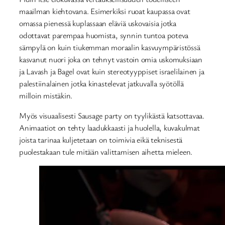
maailman kiehtovana. Esimerkiksi ruoat kaupassa ovat
omassa pienessä kuplassaan eläviä uskovaisia jotka
odottavat parempaa huomista, synnin tuntoa poteva
sämpylä on kuin tiukemman moraalin kasvuympäristössä
kasvanut nuori joka on tehnyt vastoin omia uskomuksiaan
ja Lavash ja Bagel ovat kuin stereotyyppiset israelilainen ja
palestiinalainen jotka kinastelevat jatkuvalla syötöllä
milloin mistäkin.
Myös visuaalisesti Sausage party on tyylikästä katsottavaa.
Animaatiot on tehty laadukkaasti ja huolella, kuvakulmat
joista tarinaa kuljetetaan on toimivia eikä teknisestä
puolestakaan tule mitään valittamisen aihetta mieleen.