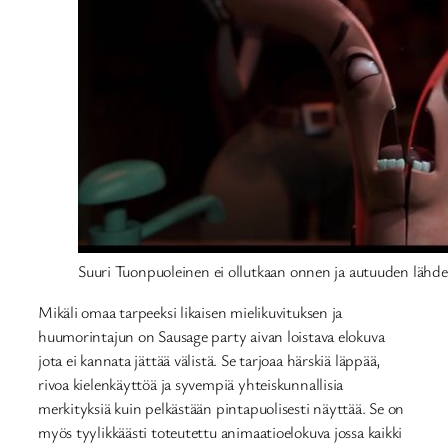
Suuri Tuonpuoleinen ei ollutkaan onnen ja autuuden lähde
Mikäli omaa tarpeeksi likaisen mielikuvituksen ja
huumorintajun on Sausage party aivan loistava elokuva
jota ei kannata jättää välistä. Se tarjoaa härskiä läppää,
rivoa kielenkäyttöä ja syvempiä yhteiskunnallisia
merkityksiä kuin pelkästään pintapuolisesti näyttää. Se on
myös tyylikkäästi toteutettu animaatioelokuva jossa kaikki