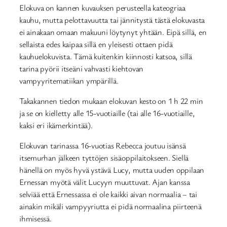
Elokuva on kannen kuvauksen perusteella kateogriaa
kauhu, mutta pelottavuutta tai jännitystä tästä elokuvasta
ei ainakaan omaan makuuni löytynyt yhtään. Eipä sillä, en
sellaista edes kaipaa sillä en yleisesti ottaen pidä
kauhuelokuvista. Tämä kuitenkin kiinnosti katsoa, sillä
tarina pyörii itseäni vahvasti kiehtovan
vampyyritematiikan ympärillä.
Takakannen tiedon mukaan elokuvan kesto on 1 h 22 min
ja se on kielletty alle 15-vuotiaille (tai alle 16-vuotiaille,
kaksi eri ikämerkintää).
Elokuvan tarinassa 16-vuotias Rebecca joutuu isänsä
itsemurhan jälkeen tyttöjen sisäoppilaitokseen. Siellä
hänellä on myös hyvä ystävä Lucy, mutta uuden oppilaan
Ernessan myötä välit Lucyyn muuttuvat. Ajan kanssa
selviää että Ernessassa ei ole kaikki aivan normaalia – tai
ainakin mikäli vampyyriutta ei pidä normaalina piirteenä
ihmisessä.