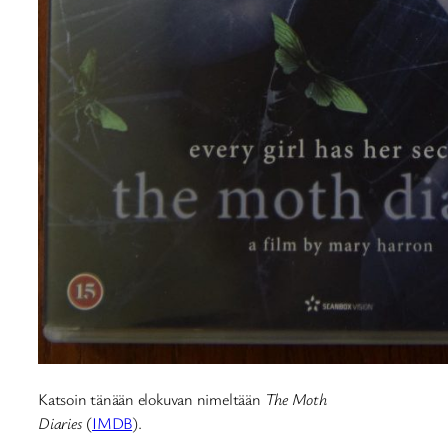
Katsoin tänään elokuvan nimeltään
The Moth
Diaries
(
IMDB
).