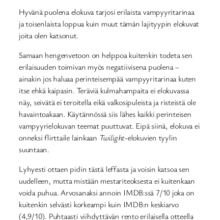
Hyvänä puolena elokuva tarjosi erilaista vampyyritarinaa
ja toisenlaista loppua kuin muut tämän lajityypin elokuvat
joita olen katsonut.
Samaan hengenvetoon on helppoa kuitenkin todeta sen
erilaisuuden toimivan myös negatiivisena puolena –
ainakin jos haluaa perinteisempää vampyyritarinaa kuten
itse ehkä kaipasin. Teräviä kulmahampaita ei elokuvassa
näy, seivätä ei teroitella eikä valkosipuleista ja risteistä ole
havaintoakaan. Käytännössä siis lähes kaikki perinteisen
vampyyrielokuvan teemat puuttuvat. Eipä siinä, elokuva ei
onneksi flirttaile lainkaan
Twilight
-elokuvien tyylin
suuntaan.
Lyhyesti ottaen pidin tästä leffasta ja voisin katsoa sen
uudelleen, mutta mistään mestariteoksesta ei kuitenkaan
voida puhua. Arvosanaksi annoin IMDB:ssä 7/10 joka on
kuitenkin selvästi korkeampi kuin IMDB:n keskiarvo
(4,9/10). Puhtaasti viihdyttävän rento erilaisella otteella