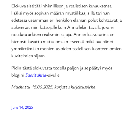
Elokuva sisältää inhimillisen ja realistisen kuvauksensa
lisäksi myös sopivan määrän mystiikkaa, sillä tarinan
edetessä useamman eri henkilön elämän polut kohtaavat ja
aukenevat niin katsojalle kuin Annallekin tavalla joka ei
noudata arkisen realismin rajoja. Annan kasvutarina on
hienosti kuvattu matka omaan itseensä mikä saa hänet
ymmärtämään monien asioiden todellisen luonteen omien
kuvitelmien sijaan.
Pidin tästä elokuvasta todella paljon ja se päätyi myös
blogini
Suosituksia
-sivulle.
Muokattu 15.06.2025, korjattu kirjoitusvirhe.
June 14, 2025