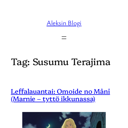
Skip
to
content
Aleksin Blogi
Tag:
Susumu Terajima
Leffalauantai: Omoide no Mânî
(Marnie – tyttö ikkunassa)