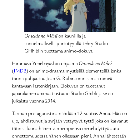
Omoide no Mânî
on kauniilla ja
tunnelmallisella piirtotyylillä tehty Studio
GHhiblin tuottama anime-elokuva
Hiromasa Yonebayashin ohjaama
Omoide no Mânî
(
IMDB
) on anime-draama mystisillä elementeillä jonka
tarina pohjautuu Joan G. Robinsonin samaa nimeä
kantavaan lastenkirjaan. Elokuvan on tuottanut
japanilainen animaatiostudio Studio Ghibli ja se on
julkaistu vuonna 2014.
Tarinan protagonistina nähdään 12-vuotias Anna. Hän on
ujo, ahdistunut ja syrjään vetäytyvä tyttö joka on kasvanut
tätinsä luona hänen vanhempiensa menehdyttyä auto-
onnettomuudessa hänen ollessaan pieni. Anna lähetetään