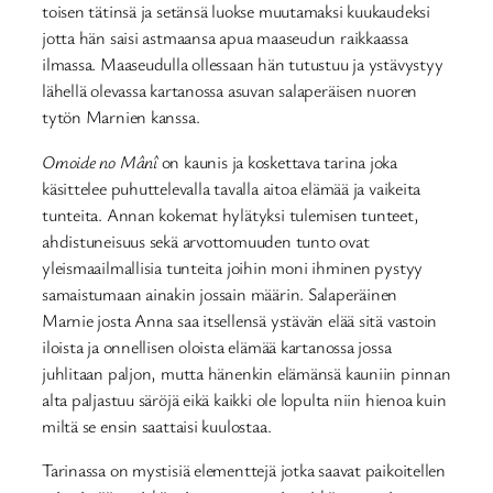
toisen tätinsä ja setänsä luokse muutamaksi kuukaudeksi
jotta hän saisi astmaansa apua maaseudun raikkaassa
ilmassa. Maaseudulla ollessaan hän tutustuu ja ystävystyy
lähellä olevassa kartanossa asuvan salaperäisen nuoren
tytön Marnien kanssa.
Omoide no Mânî
on kaunis ja koskettava tarina joka
käsittelee puhuttelevalla tavalla aitoa elämää ja vaikeita
tunteita. Annan kokemat hylätyksi tulemisen tunteet,
ahdistuneisuus sekä arvottomuuden tunto ovat
yleismaailmallisia tunteita joihin moni ihminen pystyy
samaistumaan ainakin jossain määrin. Salaperäinen
Marnie josta Anna saa itsellensä ystävän elää sitä vastoin
iloista ja onnellisen oloista elämää kartanossa jossa
juhlitaan paljon, mutta hänenkin elämänsä kauniin pinnan
alta paljastuu säröjä eikä kaikki ole lopulta niin hienoa kuin
miltä se ensin saattaisi kuulostaa.
Tarinassa on mystisiä elementtejä jotka saavat paikoitellen