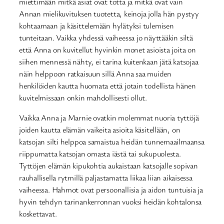
miettimään mitkä asiat ovat totta ja mitkä ovat vain
Annan mielikuvituksen tuotetta, keinoja jolla hän pystyy
kohtaamaan ja käsittelemään hylätyksi tulemisen
tunteitaan. Vaikka yhdessä vaiheessa jo näyttääkin siltä
että Anna on kuvitellut hyvinkin monet asioista joita on
siihen mennessä nähty, ei tarina kuitenkaan jätä katsojaa
näin helppoon ratkaisuun sillä Anna saa muiden
henkilöiden kautta huomata että jotain todellista hänen
kuvitelmissaan onkin mahdollisesti ollut.
Vaikka Anna ja Marnie ovatkin molemmat nuoria tyttöjä
joiden kautta elämän vaikeita asioita käsitellään, on
katsojan silti helppoa samaistua heidän tunnemaailmaansa
riippumatta katsojan omasta iästä tai sukupuolesta.
Tyttöjen elämän kipukohtia aukaistaan katsojalle sopivan
rauhallisella rytmillä paljastamatta liikaa liian aikaisessa
vaiheessa. Hahmot ovat persoonallisia ja aidon tuntuisia ja
hyvin tehdyn tarinankerronnan vuoksi heidän kohtalonsa
koskettavat.