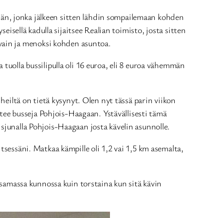
deksän, jonka jälkeen sitten lähdin sompailemaan kohden
seisellä kadulla sijaitsee Realian toimisto, josta sitten
vain ja menoksi kohden asuntoa.
tuolla bussilipulla oli 16 euroa, eli 8 euroa vähemmän
 heiltä on tietä kysynyt. Olen nyt tässä parin viikon
ähtee busseja Pohjois-Haagaan. Ystävällisesti tämä
isjunalla Pohjois-Haagaan josta kävelin asunnolle.
tsessäni. Matkaa kämpille oli 1,2 vai 1,5 km asemalta,
i samassa kunnossa kuin torstaina kun sitä kävin