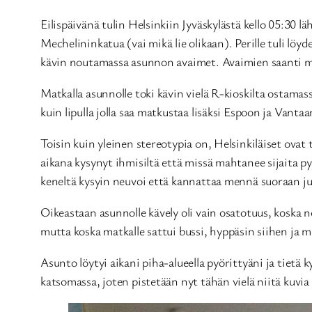
Eilispäivänä tulin Helsinkiin Jyväskylästä kello 05:30 
Mechelininkatua (vai mikä lie olikaan). Perille tuli löyd
kävin noutamassa asunnon avaimet. Avaimien saanti m
Matkalla asunnolle toki kävin vielä R-kioskilta ostamas
kuin lipulla jolla saa matkustaa lisäksi Espoon ja Vantaa
Toisin kuin yleinen stereotypia on, Helsinkiläiset ovat 
aikana kysynyt ihmisiltä että missä mahtanee sijaita pys
keneltä kysyin neuvoi että kannattaa mennä suoraan jun
Oikeastaan asunnolle kävely oli vain osatotuus, koska n
mutta koska matkalle sattui bussi, hyppäsin siihen ja 
Asunto löytyi aikani piha-alueella pyörittyäni ja tietä
katsomassa, joten pistetään nyt tähän vielä niitä kuvia