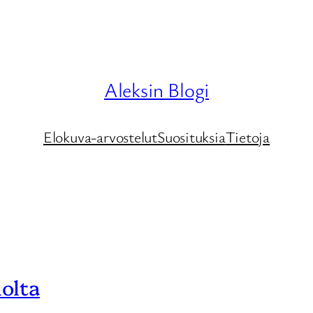
Aleksin Blogi
Elokuva-arvostelut
Suosituksia
Tietoja
olta