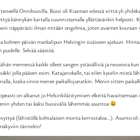
lähteneellä Onnibussilla. Bussi oli Kiasman edessä viittä yli yh
ettyä kännykän kartalla suunnistamalla yllättävänkin helposti. Ky
eni näppärästi ilman mitään ongelmia, joten avaimet kouraan 
sa kolmen päivän matkalipun Helsingin sisäiseen ajeluun. Hintaa 
n puolelle. Selvää säästöä.
tähän mennessä kaikki olleet sangen ystävällisiä ja neuvovia kun
äkki jolla pääsen esim. Katajanokalle, tai eilen kyselin mistä l
alla, koska sinne menee paikallisjunatkin. Menin sitten paikall
opeasti on alkanut jo Helsinkiläistymisen elkeitä havaitsemaan i
menin yhden tai kaksi bussiväliä lähemmäs asuntoa
 kysyttyä (lähistöllä kohtalaisen monta kerrostaloa…). Asunto ol
 näkyviin tännekin!