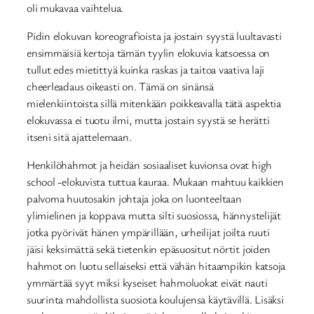
oli mukavaa vaihtelua.
Pidin elokuvan koreografioista ja jostain syystä luultavasti
ensimmäisiä kertoja tämän tyylin elokuvia katsoessa on
tullut edes mietittyä kuinka raskas ja taitoa vaativa laji
cheerleadaus oikeasti on. Tämä on sinänsä
mielenkiintoista sillä mitenkään poikkeavalla tätä aspektia
elokuvassa ei tuotu ilmi, mutta jostain syystä se herätti
itseni sitä ajattelemaan.
Henkilöhahmot ja heidän sosiaaliset kuvionsa ovat high
school -elokuvista tuttua kauraa. Mukaan mahtuu kaikkien
palvoma huutosakin johtaja joka on luonteeltaan
ylimielinen ja koppava mutta silti suosiossa, hännystelijät
jotka pyörivät hänen ympärillään, urheilijat joilta ruuti
jäisi keksimättä sekä tietenkin epäsuositut nörtit joiden
hahmot on luotu sellaiseksi että vähän hitaampikin katsoja
ymmärtää syyt miksi kyseiset hahmoluokat eivät nauti
suurinta mahdollista suosiota koulujensa käytävillä. Lisäksi