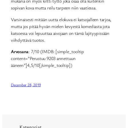
mukana on myös kiltti tyttö joka osaa olla kuitenkin
sopivan kova mutta reilu tarpeen niin vaatiessa.
Varsinaisesti mitään uutta elokuva ei katsojalleen tarjoa,
mutta jos pitää hyvän mielen kevyestä komediasta jota
katsoessa voi lepuuttaa aivojaan on tämä lajityypissään
viihdyttävä tuotos.
Arvosana
: 7/10 (IMDB: [simple_tooltip
content=”Perustuu 9203 annettuun
ääneen”]4,5/10[/simple_tooltip])
December 28, 2019
Kategoriat