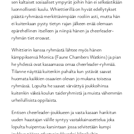
sen kaltaiset sosiaaliset ympyrät joihin hän ei selkeästikään
luonnollisesti kuulu. Whiettierillä on hyvät edellytykset
päästä ryhmässä merkittävimpään rooliin asti, mutta hän
ei kuitenkaan pysty tietyn rajan jälkeen enää olemaan
epärehellinen itselleen ja niinpä hänen ja cheerleader-
ryhmän tiet eroavat.
Whittierin kanssa ryhmästä lähtee myös hänen
kämppiksensä Monica (Faune Chambers Watkins) ja pian
he yhdessä ovat kasaamassa omaa cheerleader-ryhmää.
Tilanne näyttää kuitenkin pahalta kun ystävät saavat
huomata kaikkien osaavien olevan jo mukana toisessa
ryhmässä. Lopulta he saavat värvättyä joukkoihinsa
kuitenkin väkeä koulun taideryhmistä ja muista vähemmän
urheilullisista oppilaista.
Entisen cheerleader-joukkueen ja vasta kasaan hankitun
uuden haastajan välille syntyy vastakkainasettelua joka
lopulta huipentuu karsintaan jossa selvitetään kumpi
joukkue pääsee edustusjoukkueeksi kilpailuihin.