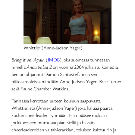
Whittier (Anne-Judson Yager)
Bring it on: Again
(
IMDB
) joka suomessa tunnetaan
nimellä
Anna palaa 2
on vuonna 2004 julkaistu komedia.
Sen on ohjannut Damon Santostefano ja sen
pääosarooleissa nähdään Anne-Judson Yager, Bree Turner
sekä Faune Chamber Watkins.
Tarinassa kerrotaan uuteen kouluun saapuvasta
Whittieristä (Anne-Judson Yager) joka haluaa päästä
koulun cheerleader-ryhmään. Hän pääsee mukaan
joukkueeseen mutta saa pian siellä jo havaita
cheerleadereiden valtahierarkian, toksisen kulttuurin ja