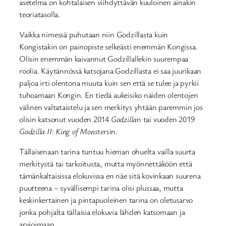
asetelma on kohtalaisen viihdyttävän kuuloinen ainakin
teoriatasolla.
Vaikka nimessä puhutaan niin Godzillasta kuin
Kongistakin on painopiste selkeästi enemmän Kongissa.
Olisin enemmän kaivannut Godzillallekin suurempaa
roolia. Käytännössä katsojana Godzillasta ei saa juurikaan
paljoa irti olentona muuta kuin sen että se tulee ja pyrkii
tuhoamaan Kongin. En tiedä aukeisiko näiden olentojen
välinen valtataistelu ja sen merkitys yhtään paremmin jos
olisin katsonut vuoden 2014
Godzilla
n tai vuoden 2019
Godzilla II: King of Monsters
in.
Tällaisenaan tarina tuntuu hieman ohuelta vailla suurta
merkitystä tai tarkoitusta, mutta myönnettäköön että
tämänkaltaisissa elokuvissa en näe sitä kovinkaan suurena
puutteena – syvällisempi tarina olisi plussaa, mutta
keskinkertainen ja pintapuoleinen tarina on oletusarvo
jonka pohjalta tällaisia elokuvia lähden katsomaan ja
arvioimaan.