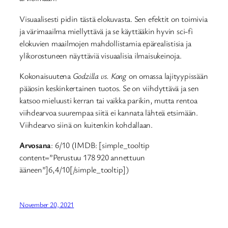
Visuaalisesti pidin tästä elokuvasta. Sen efektit on toimivia
ja värimaailma miellyttävä ja se käyttääkin hyvin sci-fi
elokuvien maailmojen mahdollistamia epärealistisia ja
ylikorostuneen näyttäviä visuaalisia ilmaisukeinoja.
Kokonaisuutena
Godzilla vs. Kong
on omassa lajityypissään
pääosin keskinkertainen tuotos. Se on viihdyttävä ja sen
katsoo mieluusti kerran tai vaikka parikin, mutta rentoa
viihdearvoa suurempaa siitä ei kannata lähteä etsimään.
Viihdearvo siinä on kuitenkin kohdallaan.
Arvosana
: 6/10 (IMDB: [simple_tooltip
content=”Perustuu 178 920 annettuun
ääneen”]6,4/10[/simple_tooltip])
November 20, 2021