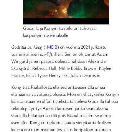
Godzilla ja Kongin taistelu on tuhoisaa
kaupungin rakennuksille
Godzilla vs. Kong
(
IMDB
) on vuonna 2021 julkaistu
toiminnallinen sci-fi/trilleri. Sen on ohjannut Adam
Wingard ja sen pääosarooleissa nähdään Alexander
Skarsgård, Rebecca Hall, Millie Bobby Brown, Kaylee
Hottle, Brian Tyree Henry sekä Julian Dennison.
Kong elää Pääkallosaarella seuranta-asemalla omaa
elämäänsä valvotuissa oloissa. Monien yllätykseksi Kongin
kanssa titaanien alfan tittelistä taisteleva Godzilla tuhoaa
teknologiayritys Apexin laitoksen jonka seurauksena
Godzilla halutaan siirtää pois Pääkallosaaren seuranta-
asemalta. Kong on tarkoitus saada vietyä antarktiksen
kautta onttoon maahan jossa sen kotipaikan uskotaan