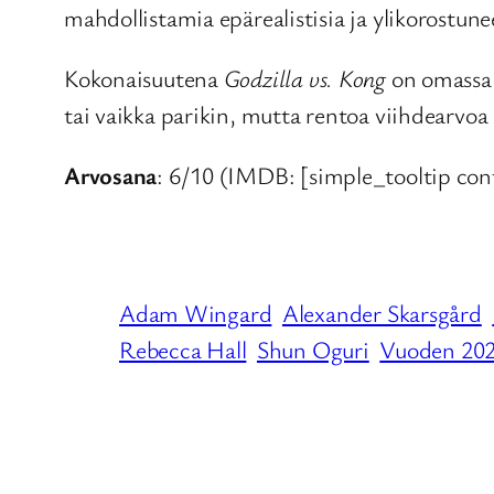
mahdollistamia epärealistisia ja ylikorostune
Kokonaisuutena
Godzilla vs. Kong
on omassa l
tai vaikka parikin, mutta rentoa viihdearvoa
Arvosana
: 6/10 (IMDB: [simple_tooltip co
Adam Wingard
Alexander Skarsgård
Rebecca Hall
Shun Oguri
Vuoden 202