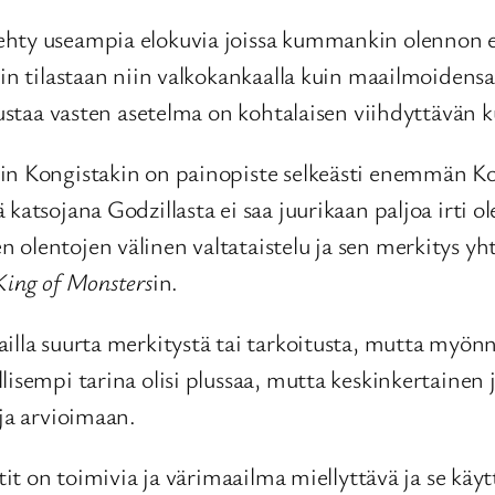
tehty useampia elokuvia joissa kummankin olennon
nkin tilastaan niin valkokankaalla kuin maailmoiden
austaa vasten asetelma on kohtalaisen viihdyttävän k
uin Kongistakin on painopiste selkeästi enemmän 
katsojana Godzillasta ei saa juurikaan paljoa irti ol
 olentojen välinen valtataistelu ja sen merkitys y
 King of Monsters
in.
illa suurta merkitystä tai tarkoitusta, mutta myönn
lisempi tarina olisi plussaa, mutta keskinkertainen 
 ja arvioimaan.
ktit on toimivia ja värimaailma miellyttävä ja se kä