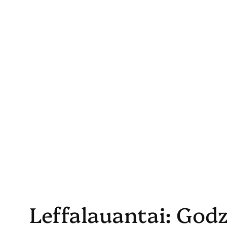
Skip
to
content
Leffalauantai: Godz