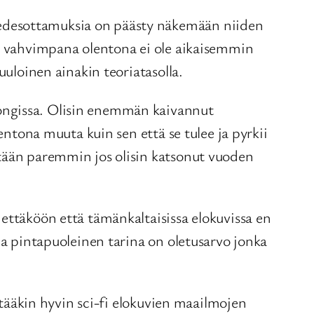
 edesottamuksia on päästy näkemään niiden
sa vahvimpana olentona ei ole aikaisemmin
uuloinen ainakin teoriatasolla.
Kongissa. Olisin enemmän kaivannut
entona muuta kuin sen että se tulee ja pyrkii
htään paremmin jos olisin katsonut vuoden
ettäköön että tämänkaltaisissa elokuvissa en
ja pintapuoleinen tarina on oletusarvo jonka
yttääkin hyvin sci-fi elokuvien maailmojen