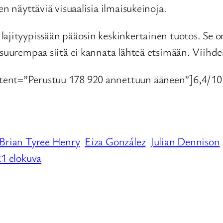
en näyttäviä visuaalisia ilmaisukeinoja.
ajityypissään pääosin keskinkertainen tuotos. Se on
 suurempaa siitä ei kannata lähteä etsimään. Viihde
ntent=”Perustuu 178 920 annettuun ääneen”]6,4/10[
Brian Tyree Henry
Eiza González
Julian Dennison
1 elokuva