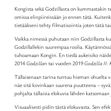
Kongista sekä Godzillasta on kummastakin 
omissa elinpiireissään jo ennen tätä. Kuite
tietääkseni tehty filmatisointia joten tätä t
Vaikka nimessä puhutaan niin Godzillasta k
Godzillallekin suurempaa roolia. Käytännössä 
tuhoamaan Kongin. En tiedä aukeisiko näiden
2014
Godzilla
n tai vuoden 2019
Godzilla II:
Tällaisenaan tarina tuntuu hieman ohuelta va
näe sitä kovinkaan suurena puutteena – syväl
pohjalta tällaisia elokuvia lähden katsomaan
Visuaalisesti pidin tästä elokuvasta. Sen efe