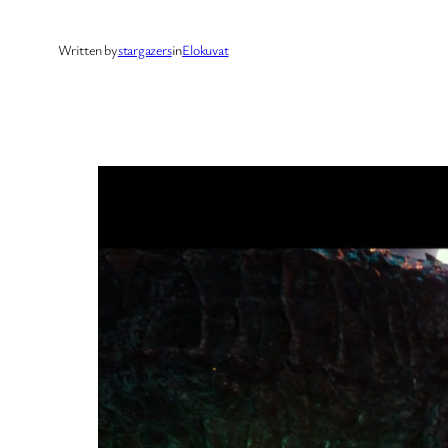
Written by
stargazers
in
Elokuvat