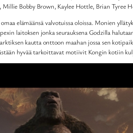
 Millie Bobby Brown, Kaylee Hottle, Brian Tyree H
 omaa elämäänsä valvotuissa oloissa. Monien yllätyks
Apexin laitoksen jonka seurauksena Godzilla halutaan
arktiksen kautta onttoon maahan jossa sen kotipaik
elkästään hyvää tarkoittavat motiivit Kongin kotiin ku