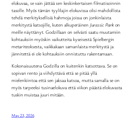
elokuvaa, se vain jättää sen keskinkertaisen filmatisoinnin
tasolle. Myös tämän tyylilajin elokuvissa olisi mahdollista
tehdä merkityksellisiä hahmoja joissa on jonkinlaista
merkitystä katsojille, kuten alkuperäinen
Jurassic Park
on
meille näyttänyt. Godzillaan on selvästi saatu muutamiin
kohtauksiin myöskin vaikutteita kyseisestä Spielbergin
metariteoksesta, vaikkakaan samanlaista merkitystä ja
jännitettä ei ole kohtauksiin onnistuttu rakentamaan.
Kokonaisuutena Godzilla on kuitenkin katsottava. Se on
sopivan rento ja viihdyttävä että se pitää yllä
mielenkiintoa että sen jaksaa katsoa, mutta samalla se on
myös tarpeeksi tusinaelokuva että viikon päästä elokuvasta
tuskin muistaa juuri mitään.
May 23, 2026