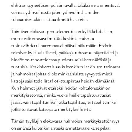
elektromagneettisen pulssin avulla. Lisäksi ne ammentavat
voimaa ydinvoimasta joten ydinvoimalla niiden
tuhoamisessakin saattaa ilmetä haasteita.
Toimivan elokuvan peruselementit on kyllä kohdallaan,
mutta valitettavasti mitään keskinkertaisesta
tusinaviihdettä parempaa ei päästä näkemään. Efektit
toimivat kyllä asiallisesti, paikkoja tuhoutuu näyttävästi ja
hirviöt on tehosteidensa puolesta asiallisen näköisiä ja
tuntuisia. Keskinkertaisuus kuitenkin tuleekin sen tarinasta
ja hahmoista joissa ei ole minkäänlaista syvyyttä mistä
katsoja saisi todellista kosketuspintaa heidän elämäänsä.
Kun hahmot jäävät etäiseksi heidän kohtalonsakin on
merkityksetöntä, minkä vuoksi heille tapahtuvat asiat
jäävät vain tapahtumiksi jotka tapahtuu, ei tapahtumiksi
jotka tuntuvat katsojasta merkitykselliseltä.
Tämän tyylilajin elokuvassa hahmojen merkityksettömyys
on sinänsä kuitenkin anteeksiannettavaa eikä se pilaa