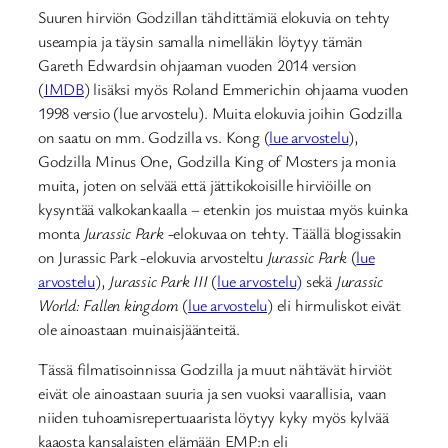
Suuren hirviön Godzillan tähdittämiä elokuvia on tehty
useampia ja täysin samalla nimelläkin löytyy tämän
Gareth Edwardsin ohjaaman vuoden 2014 version
(
IMDB
) lisäksi myös Roland Emmerichin ohjaama vuoden
1998 versio (lue arvostelu). Muita elokuvia joihin Godzilla
on saatu on mm. Godzilla vs. Kong (
lue arvostelu
),
Godzilla Minus One, Godzilla King of Mosters ja monia
muita, joten on selvää että jättikokoisille hirviöille on
kysyntää valkokankaalla – etenkin jos muistaa myös kuinka
monta
Jurassic Park
-elokuvaa on tehty. Täällä blogissakin
on Jurassic Park -elokuvia arvosteltu
Jurassic Park
(
lue
arvostelu
),
Jurassic Park III
(
lue arvostelu)
sekä
Jurassic
World: Fallen kingdom
(
lue arvostelu
) eli hirmuliskot eivät
ole ainoastaan muinaisjäänteitä.
Tässä filmatisoinnissa Godzilla ja muut nähtävät hirviöt
eivät ole ainoastaan suuria ja sen vuoksi vaarallisia, vaan
niiden tuhoamisrepertuaarista löytyy kyky myös kylvää
kaaosta kansalaisten elämään EMP:n eli