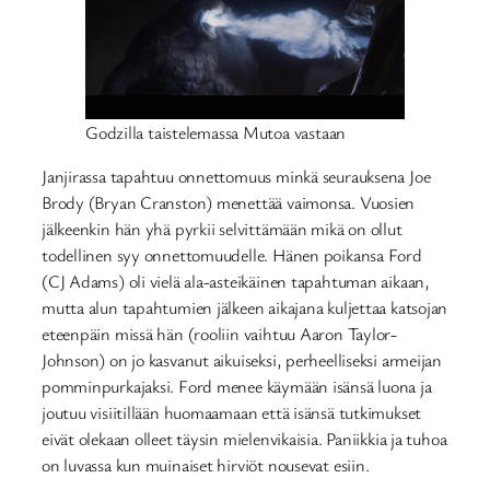
Godzilla taistelemassa Mutoa vastaan
Janjirassa tapahtuu onnettomuus minkä seurauksena Joe
Brody (Bryan Cranston) menettää vaimonsa. Vuosien
jälkeenkin hän yhä pyrkii selvittämään mikä on ollut
todellinen syy onnettomuudelle. Hänen poikansa Ford
(CJ Adams) oli vielä ala-asteikäinen tapahtuman aikaan,
mutta alun tapahtumien jälkeen aikajana kuljettaa katsojan
eteenpäin missä hän (rooliin vaihtuu Aaron Taylor-
Johnson) on jo kasvanut aikuiseksi, perheelliseksi armeijan
pomminpurkajaksi. Ford menee käymään isänsä luona ja
joutuu visiitillään huomaamaan että isänsä tutkimukset
eivät olekaan olleet täysin mielenvikaisia. Paniikkia ja tuhoa
on luvassa kun muinaiset hirviöt nousevat esiin.