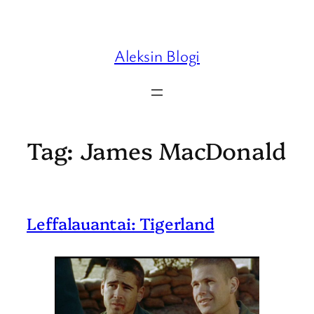
Skip
to
content
Aleksin Blogi
Tag:
James MacDonald
Leffalauantai: Tigerland