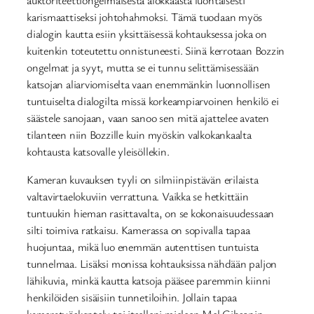
karismaattiseksi johtohahmoksi. Tämä tuodaan myös
dialogin kautta esiin yksittäisessä kohtauksessa joka on
kuitenkin toteutettu onnistuneesti. Siinä kerrotaan Bozzin
ongelmat ja syyt, mutta se ei tunnu selittämisessään
katsojan aliarviomiselta vaan enemmänkin luonnollisen
tuntuiselta dialogilta missä korkeampiarvoinen henkilö ei
säästele sanojaan, vaan sanoo sen mitä ajattelee avaten
tilanteen niin Bozzille kuin myöskin valkokankaalta
kohtausta katsovalle yleisöllekin.
Kameran kuvauksen tyyli on silmiinpistävän erilaista
valtavirtaelokuviin verrattuna. Vaikka se hetkittäin
tuntuukin hieman rasittavalta, on se kokonaisuudessaan
silti toimiva ratkaisu. Kamerassa on sopivalla tapaa
huojuntaa, mikä luo enemmän autenttisen tuntuista
tunnelmaa. Lisäksi monissa kohtauksissa nähdään paljon
lähikuvia, minkä kautta katsoja pääsee paremmin kiinni
henkilöiden sisäisiin tunnetiloihin. Jollain tapaa