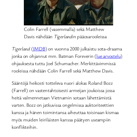
Colin Farrell (vasemmalla) sekä Matthew
Davis nähdään
Tigerland
in pääosarooleissa
Tigerland
(
IMDB
) on vuonna 2000 julkaistu sota-draama
jonka on ohjannut mm. Batman Foreverin (
lue arvostelu
)
ohjauksesta tuttu Joel Schumacher. Merkittävimmissä
rooleissa nähdään Colin Farrell sekä Matthew Davis.
Sääntöjä heikosti totteleva nuori alokas Roland Bozz
(Farrell) on vastentahtoisesti armeijan joukoissa jossa
heitä valmennetaan Vietnamin sotaan lähettämistä
varten. Bozz on jatkuvissa ongelmissa auktoriteettien
kanssa ja hänen toimintansa aiheuttaa toisinaan kismaa
myös muiden leiriläisten kanssa päätyen useampiin
konflikteihin.