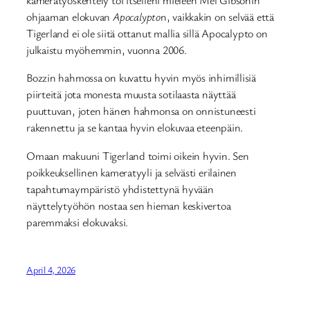
kameratyöskentely toi itselleni mieleen Mel Gibsonin
ohjaaman elokuvan
Apocalypto
n, vaikkakin on selvää että
Tigerland ei ole siitä ottanut mallia sillä Apocalypto on
julkaistu myöhemmin, vuonna 2006.
Bozzin hahmossa on kuvattu hyvin myös inhimillisiä
piirteitä jota monesta muusta sotilaasta näyttää
puuttuvan, joten hänen hahmonsa on onnistuneesti
rakennettu ja se kantaa hyvin elokuvaa eteenpäin.
Omaan makuuni Tigerland toimi oikein hyvin. Sen
poikkeuksellinen kameratyyli ja selvästi erilainen
tapahtumaympäristö yhdistettynä hyvään
näyttelytyöhön nostaa sen hieman keskivertoa
paremmaksi elokuvaksi.
April 4, 2026