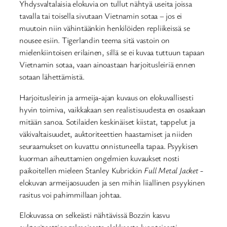
Yhdysvaltalaisia elokuvia on tullut nähtyä useita joissa
tavalla tai toisella sivutaan Vietnamin sotaa – jos ei
muutoin niin vähintäänkin henkilöiden repliikeissä se
nousee esiin. Tigerlandin teema sitä vastoin on
mielenkiintoisen erilainen, sillä se ei kuvaa tuttuun tapaan
Vietnamin sotaa, vaan ainoastaan harjoitusleiriä ennen
sotaan lähettämistä.
Harjoitusleirin ja armeija-ajan kuvaus on elokuvallisesti
hyvin toimiva, vaikkakaan sen realistisuudesta en osaakaan
mitään sanoa. Sotilaiden keskinäiset kiistat, tappelut ja
väkivaltaisuudet, auktoriteettien haastamiset ja niiden
seuraamukset on kuvattu onnistuneella tapaa. Psyykisen
kuorman aiheuttamien ongelmien kuvaukset nosti
paikoitellen mieleen Stanley Kubrickin
Full Metal Jacket
-
elokuvan armeijaosuuden ja sen mihin liiallinen psyykinen
rasitus voi pahimmillaan johtaa.
Elokuvassa on selkeästi nähtävissä Bozzin kasvu
auktoriteettiongelmaisesta alokkaasta luontaisesti