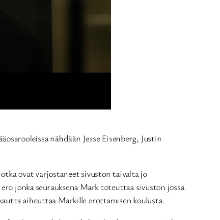
äosarooleissa nähdään Jesse Eisenberg, Justin
otka ovat varjostaneet sivuston taivalta jo
e ero jonka seurauksena Mark toteuttaa sivuston jossa
kautta aiheuttaa Markille erottamisen koulusta.