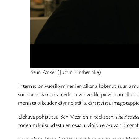
Sean Parker (Justin Timberlake)
Internet on vuosikymmenien aikana kokenut suuria mulli
suuntaan. Kenties merkittävin verkkopalvelu on ollut 
monista oikeudenkäynneistä ja kärsityistä imagotappio
Elokuva pohjautuu Ben Mezrichin teokseen
The Acciden
todenmukaisuudesta en osaa arvioida elokuvan biograf
Tapa miten Mark Zuckerbergin hahmo kuvataan hieman r