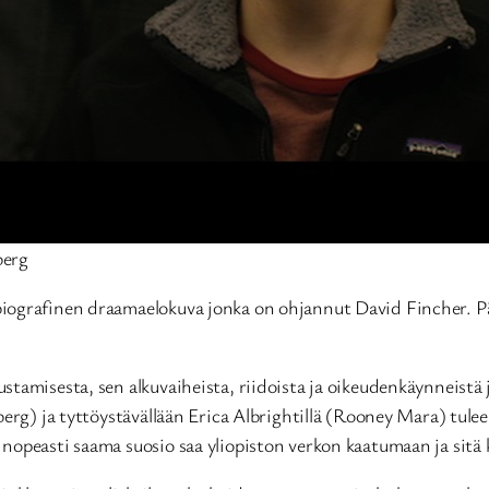
berg
biografinen draamaelokuva jonka on ohjannut David Fincher. Pä
tamisesta, sen alkuvaiheista, riidoista ja oikeudenkäynneistä j
berg) ja tyttöystävällään Erica Albrightillä (Rooney Mara) tule
nopeasti saama suosio saa yliopiston verkon kaatumaan ja sitä 