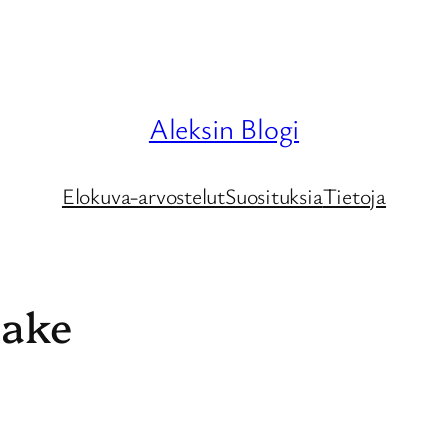
Aleksin Blogi
Elokuva-arvostelut
Suosituksia
Tietoja
lake