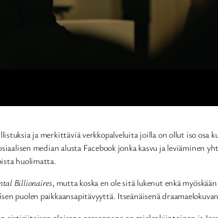
stuksia ja merkittäviä verkkopalveluita joilla on ollut iso osa
sosiaalisen median alusta Facebook jonka kasvu ja leviäminen y
ista huolimatta.
tal Billionaires
, mutta koska en ole sitä lukenut enkä myöskää
isen puolen paikkaansapitävyyttä. Itseänäisenä draamaelokuvan
istiriitaisen oloisena persoonana on mielenkiintoinen ja Jess