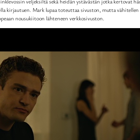
nklevossin veljeksiltä sekä heidän ystävästän jotka kertovat hä
lla kirjautuen. Mark lupaa toteuttaa sivuston, mutta vähitellen
nopeaan nousukiitoon lähteneen verkkosivuston.