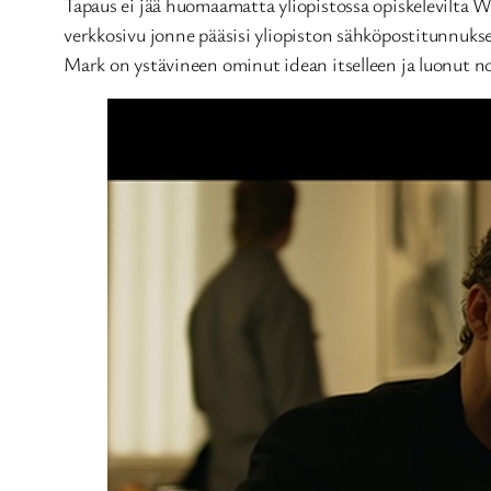
Tapaus ei jää huomaamatta yliopistossa opiskelevilta Wi
verkkosivu jonne pääsisi yliopiston sähköpostitunnukse
Mark on ystävineen ominut idean itselleen ja luonut 