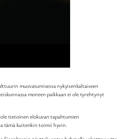
 kulttuurin muovatumisessa nykyisenkaltaiseen
hteiskunnassa moneen paikkaan ei ole tyrehtynyt
n ole tietoinen elokuvan tapahtumien
a tämä kuitenkin toimii hyvin.
e Eisenbergin näyttely antaa hahmolle uskottavuutta.