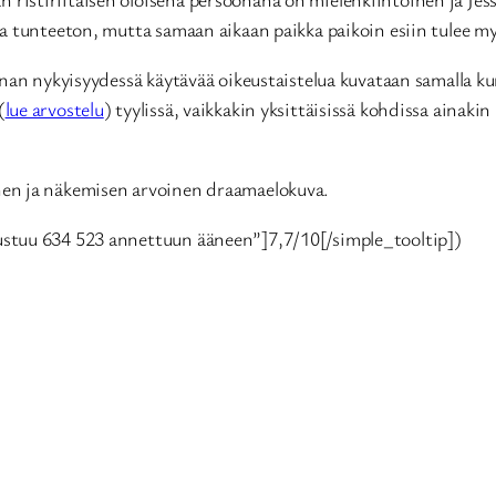
a tunteeton, mutta samaan aikaan paikka paikoin esiin tulee my
inan nykyisyydessä käytävää oikeustaistelua kuvataan samalla 
(
lue arvostelu
) tyylissä, vaikkakin yksittäisissä kohdissa ainakin
en ja näkemisen arvoinen draamaelokuva.
ustuu 634 523 annettuun ääneen”]7,7/10[/simple_tooltip])