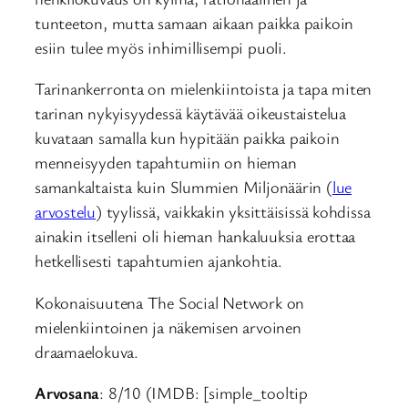
tunteeton, mutta samaan aikaan paikka paikoin
esiin tulee myös inhimillisempi puoli.
Tarinankerronta on mielenkiintoista ja tapa miten
tarinan nykyisyydessä käytävää oikeustaistelua
kuvataan samalla kun hypitään paikka paikoin
menneisyyden tapahtumiin on hieman
samankaltaista kuin Slummien Miljonäärin (
lue
arvostelu
) tyylissä, vaikkakin yksittäisissä kohdissa
ainakin itselleni oli hieman hankaluuksia erottaa
hetkellisesti tapahtumien ajankohtia.
Kokonaisuutena The Social Network on
mielenkiintoinen ja näkemisen arvoinen
draamaelokuva.
Arvosana
: 8/10 (IMDB: [simple_tooltip