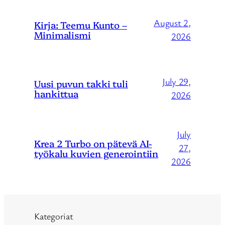
August 2,
Kirja: Teemu Kunto –
Minimalismi
2026
July 29,
Uusi puvun takki tuli
hankittua
2026
July
Krea 2 Turbo on pätevä AI-
27,
työkalu kuvien generointiin
2026
Kategoriat