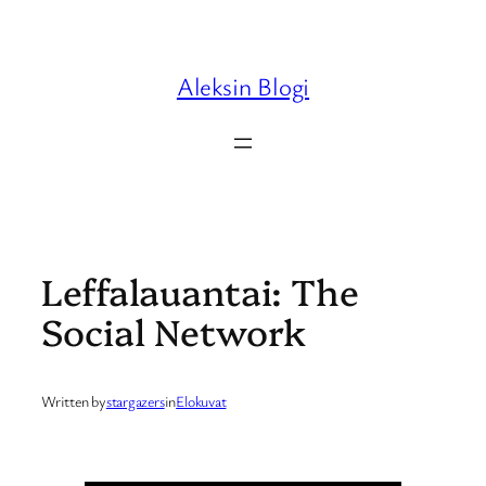
Skip
to
content
Aleksin Blogi
Leffalauantai: The
Social Network
Written by
stargazers
in
Elokuvat