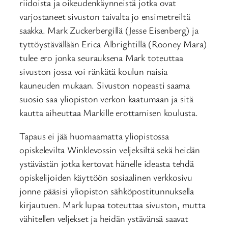
riidoista ja oikeudenkäynneistä jotka ovat
varjostaneet sivuston taivalta jo ensimetreiltä
saakka. Mark Zuckerbergillä (Jesse Eisenberg) ja
tyttöystävällään Erica Albrightillä (Rooney Mara)
tulee ero jonka seurauksena Mark toteuttaa
sivuston jossa voi ränkätä koulun naisia
kauneuden mukaan. Sivuston nopeasti saama
suosio saa yliopiston verkon kaatumaan ja sitä
kautta aiheuttaa Markille erottamisen koulusta.
Tapaus ei jää huomaamatta yliopistossa
opiskelevilta Winklevossin veljeksiltä sekä heidän
ystävästän jotka kertovat hänelle ideasta tehdä
opiskelijoiden käyttöön sosiaalinen verkkosivu
jonne pääsisi yliopiston sähköpostitunnuksella
kirjautuen. Mark lupaa toteuttaa sivuston, mutta
vähitellen veljekset ja heidän ystävänsä saavat