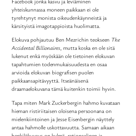
Facebook jonka kasvu ja leviäminen
yhteiskunnassa moneen paikkaan ei ole
tyrehtynyt monista oikeudenkäynneistä ja
kärsityistä imagotappioista huolimatta.
Elokuva pohjautuu Ben Mezrichin teokseen
The
Accidental Billionaires
, mutta koska en ole sitä
lukenut enkä myöskään ole tietoinen elokuvan
tapahtumien todenmukaisuudesta en osaa
arvioida elokuvan biografisen puolen
paikkaansapitävyyttä. Itseänäisenä
draamaelokuvana tämä kuitenkin toimii hyvin.
Tapa miten Mark Zuckerbergin hahmo kuvataan
hieman ristiriitaisen oloisena persoonana on
mielenkiintoinen ja Jesse Eisenbergin näyttely
antaa hahmolle uskottavuutta. Samaan aikaan
henkilökuvaus on kylmä, rationaalinen ja