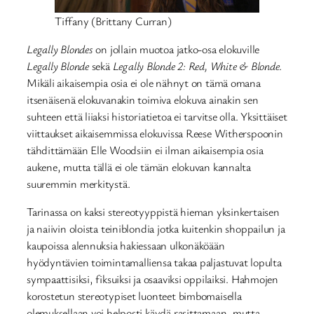
Tiffany (Brittany Curran)
Legally Blondes
on jollain muotoa jatko-osa elokuville
Legally Blonde
sekä
Legally Blonde 2: Red, White & Blonde
.
Mikäli aikaisempia osia ei ole nähnyt on tämä omana
itsenäisenä elokuvanakin toimiva elokuva ainakin sen
suhteen että liiaksi historiatietoa ei tarvitse olla. Yksittäiset
viittaukset aikaisemmissa elokuvissa Reese Witherspoonin
tähdittämään Elle Woodsiin ei ilman aikaisempia osia
aukene, mutta tällä ei ole tämän elokuvan kannalta
suuremmin merkitystä.
Tarinassa on kaksi stereotyyppistä hieman yksinkertaisen
ja naiivin oloista teiniblondia jotka kuitenkin shoppailun ja
kaupoissa alennuksia hakiessaan ulkonäköään
hyödyntävien toimintamalliensa takaa paljastuvat lopulta
sympaattisiksi, fiksuiksi ja osaaviksi oppilaiksi. Hahmojen
korostetun stereotypiset luonteet bimbomaisella
olemuksellaan voi helposti käydä rasittamaan, mutta