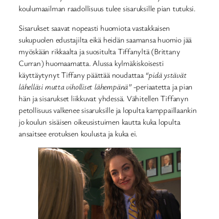
koulumaailman raadollisuus tulee sisaruksille pian tutuksi.
Sisarukset saavat nopeasti huomiota vastakkaisen
sukupuolen edustajilta eikä heidän saamansa huomio jää
myöskään rikkaalta ja suositulta Tiffanyltä (Brittany
Curran) huomaamatta. Alussa kylmäkiskoisesti
käyttäytynyt Tiffany päättää noudattaa
“pidä ystävät
lähelläsi mutta viholliset lähempänä”
-periaatetta ja pian
hän ja sisarukset liikkuvat yhdessä. Vähitellen Tiffanyn
petollisuus valkenee sisaruksille ja lopulta kamppaillaankin
jo koulun sisäisen oikeusistuimen kautta kuka lopulta
ansaitsee erotuksen koulusta ja kuka ei.