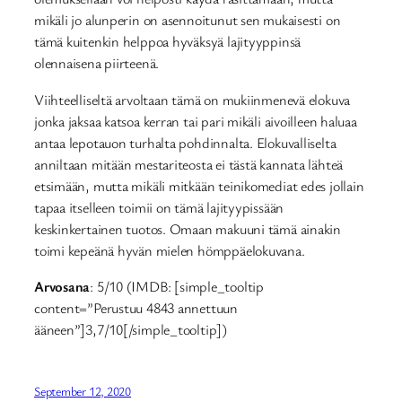
mikäli jo alunperin on asennoitunut sen mukaisesti on
tämä kuitenkin helppoa hyväksyä lajityyppinsä
olennaisena piirteenä.
Viihteelliseltä arvoltaan tämä on mukiinmenevä elokuva
jonka jaksaa katsoa kerran tai pari mikäli aivoilleen haluaa
antaa lepotauon turhalta pohdinnalta. Elokuvalliselta
anniltaan mitään mestariteosta ei tästä kannata lähteä
etsimään, mutta mikäli mitkään teinikomediat edes jollain
tapaa itselleen toimii on tämä lajityypissään
keskinkertainen tuotos. Omaan makuuni tämä ainakin
toimi kepeänä hyvän mielen hömppäelokuvana.
Arvosana
: 5/10 (IMDB: [simple_tooltip
content=”Perustuu 4843 annettuun
ääneen”]3,7/10[/simple_tooltip])
September 12, 2020