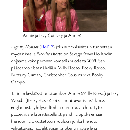
Annie ja Izzy (tai Izzy ja Annie)
Legally Blondes
(
IMDB
) joka suomalaisittain tunnetaan
myös nimellä
Blondien kosto
on Savage Steve Hollandin
ohjaama koko perheen komedia vuodelta 2009. Sen
pääosarooleissa nähdään Milly Rosso, Becky Rosso,
Brittany Curran, Christopher Cousins sekä Bobby
Campo.
Tarinan keskiössä on sisarukset Annie (Milly Rosso) ja Izzy
Woods (Becky Rosso) jotka muuttavat isänsä kanssa
englannista yhdysvaltoihin uusiin kuvioihin. Tytöt
pääsevät siellä osittaisella stipendillä opiskelemaan
hienoon ja arvostettuun kouluun jonka hienous
valitettavasti jää elitistisen snobeilun asteelle ja