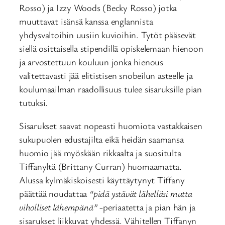
Rosso) ja Izzy Woods (Becky Rosso) jotka
muuttavat isänsä kanssa englannista
yhdysvaltoihin uusiin kuvioihin. Tytöt pääsevät
siellä osittaisella stipendillä opiskelemaan hienoon
ja arvostettuun kouluun jonka hienous
valitettavasti jää elitistisen snobeilun asteelle ja
koulumaailman raadollisuus tulee sisaruksille pian
tutuksi.
Sisarukset saavat nopeasti huomiota vastakkaisen
sukupuolen edustajilta eikä heidän saamansa
huomio jää myöskään rikkaalta ja suositulta
Tiffanyltä (Brittany Curran) huomaamatta.
Alussa kylmäkiskoisesti käyttäytynyt Tiffany
päättää noudattaa
“pidä ystävät lähelläsi mutta
viholliset lähempänä”
-periaatetta ja pian hän ja
sisarukset liikkuvat yhdessä. Vähitellen Tiffanyn