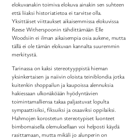
elokuvanakin toimiva elokuva ainakin sen suhteen
että liiaksi historiatietoa ei tarvitse olla.
Yksittäiset viittaukset aikaisemmissa elokuvissa
Reese Witherspoonin tähdittämään Elle
Woodsiin ei ilman aikaisempia osia aukene, mutta
tällä ei ole tämän elokuvan kannalta suuremmin
merkitystä.
Tarinassa on kaksi stereotyyppistä hieman
yksinkertaisen ja naiivin oloista teiniblondia jotka
kuitenkin shoppailun ja kaupoissa alennuksia
hakiessaan ulkonäköään hyödyntävien
toimintamalliensa takaa paljastuvat lopulta
sympaattisiksi, fiksuiksi ja osaaviksi oppilaiksi.
Hahmojen korostetun stereotypiset luonteet
bimbomaisella olemuksellaan voi helposti käydä
rasittamaan, mutta mikäli jo alunperin on