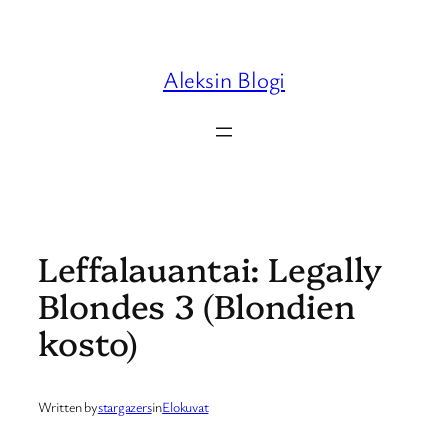
Skip
to
content
Aleksin Blogi
Leffalauantai: Legally
Blondes 3 (Blondien
kosto)
Written by
stargazers
in
Elokuvat