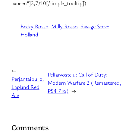
ääneen”]3,7/10[/simple_tooltip])
Becky Rosso
Milly Rosso
Savage Steve
Holland
←
Peliarvostelu: Call of Duty:
Perjantaipullo:
Modern Warfare 2 (Remastered,
Lapland Red
PS4 Pro)
→
Ale
Comments