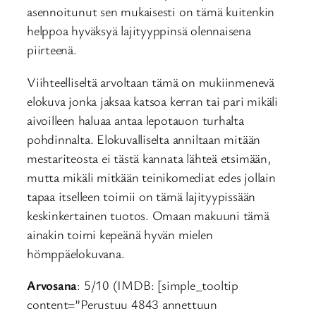
asennoitunut sen mukaisesti on tämä kuitenkin
helppoa hyväksyä lajityyppinsä olennaisena
piirteenä.
Viihteelliseltä arvoltaan tämä on mukiinmenevä
elokuva jonka jaksaa katsoa kerran tai pari mikäli
aivoilleen haluaa antaa lepotauon turhalta
pohdinnalta. Elokuvalliselta anniltaan mitään
mestariteosta ei tästä kannata lähteä etsimään,
mutta mikäli mitkään teinikomediat edes jollain
tapaa itselleen toimii on tämä lajityypissään
keskinkertainen tuotos. Omaan makuuni tämä
ainakin toimi kepeänä hyvän mielen
hömppäelokuvana.
Arvosana
: 5/10 (IMDB: [simple_tooltip
content=”Perustuu 4843 annettuun