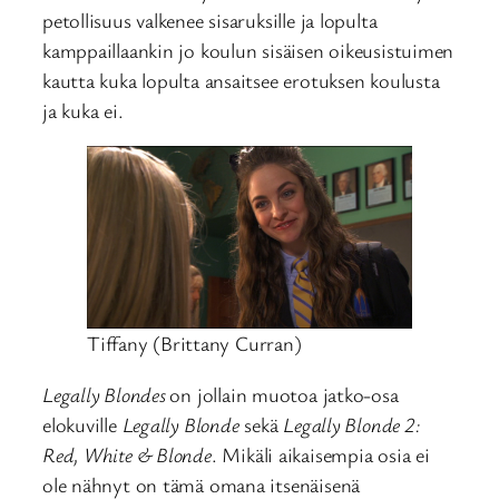
petollisuus valkenee sisaruksille ja lopulta
kamppaillaankin jo koulun sisäisen oikeusistuimen
kautta kuka lopulta ansaitsee erotuksen koulusta
ja kuka ei.
Tiffany (Brittany Curran)
Legally Blondes
on jollain muotoa jatko-osa
elokuville
Legally Blonde
sekä
Legally Blonde 2:
Red, White & Blonde
. Mikäli aikaisempia osia ei
ole nähnyt on tämä omana itsenäisenä