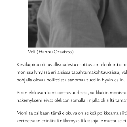
Veli (Hannu Oravisto)
Kesäkapina oli tavallisuudesta erottuva mielenkiintoin
monissa lyhyissä erilaisissa tapahtumakohtauksissa, väli
pohjalla olevaa poliittista sanomaa tuotiin hyvin esiin.
Pidin elokuvan kantaaottavuudesta, vaikkakin monista si
näkemykseni eivät olekaan samalla linjalla oli silti tä
Monilta osiltaan tämä elokuva on selkeä poikkeama siitä
kertoessaan erinäisiä näkemyksiä katsojalle mutta se ei 