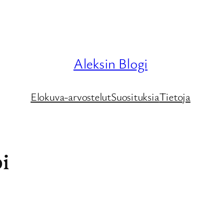
Aleksin Blogi
Elokuva-arvostelut
Suosituksia
Tietoja
i