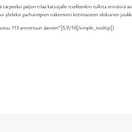
peeksi paljon tilaa katsojalle itselleenkin tulkita erinäisiä asioi
ittui yhdeksi parhaimpien näkemieni kotimaisten elokuvien jouk
ustuu 113 annettuun ääneen”]5,9/10[/simple_tooltip])