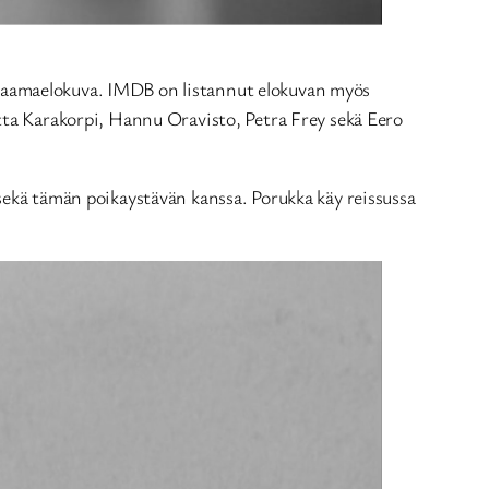
 draamaelokuva. IMDB on listannut elokuvan myös
itta Karakorpi, Hannu Oravisto, Petra Frey sekä Eero
 sekä tämän poikaystävän kanssa. Porukka käy reissussa