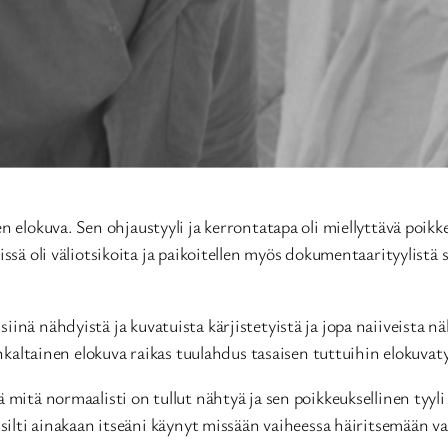
en elokuva. Sen ohjaustyyli ja kerrontatapa oli miellyttävä poi
ssä oli väliotsikoita ja paikoitellen myös dokumentaarityylistä s
inä nähdyistä ja kuvatuista kärjistetyistä ja jopa naiiveista nä
mänkaltainen elokuva raikas tuulahdus tasaisen tuttuihin elokuvat
 mitä normaalisti on tullut nähtyä ja sen poikkeuksellinen tyyli
silti ainakaan itseäni käynyt missään vaiheessa häiritsemään vai