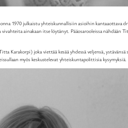
uonna 1970 julkaistu yhteiskunnallisiin asioihin kantaaottava
a vivahteita ainakaan itse löytänyt. Pääosarooleissa nähdään T
itta Karakorpi) joka viettää kesää yhdessä veljensä, ystävänsä
eissullaan myös keskustelevat yhteiskuntapolittisia kysymyksiä.