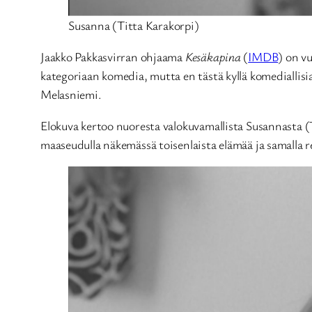
Susanna (Titta Karakorpi)
Jaakko Pakkasvirran ohjaama
Kesäkapina
(
IMDB
) on v
kategoriaan komedia, mutta en tästä kyllä komediallisi
Melasniemi.
Elokuva kertoo nuoresta valokuvamallista Susannasta (T
maaseudulla näkemässä toisenlaista elämää ja samalla r