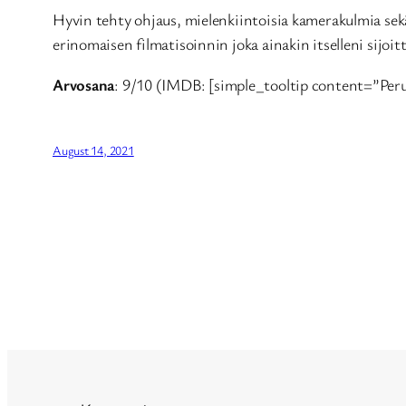
Hyvin tehty ohjaus, mielenkiintoisia kamerakulmia sekä tar
erinomaisen filmatisoinnin joka ainakin itselleni sijo
Arvosana
: 9/10 (IMDB: [simple_tooltip content=”Per
August 14, 2021