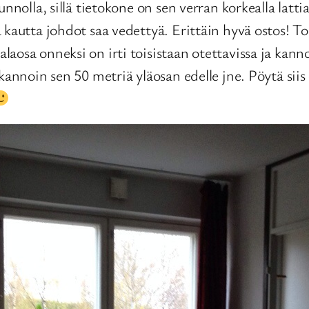
unnolla, sillä tietokone on sen verran korkealla lat
 kautta johdot saa vedettyä. Erittäin hyvä ostos! T
aosa onneksi on irti toisistaan otettavissa ja kanno
kannoin sen 50 metriä yläosan edelle jne. Pöytä siis