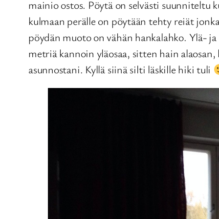
mainio ostos. Pöytä on selvästi suunniteltu k
kulmaan perälle on pöytään tehty reiät jonka
pöydän muoto on vähän hankalahko. Ylä- ja al
metriä kannoin yläosaa, sitten hain alaosan, 
asunnostani. Kyllä siinä silti läskille hiki tuli