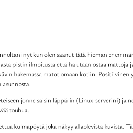
sunnoltani nyt kun olen saanut tätä hieman enemmä
sta pistin ilmoitusta että halutaan ostaa mattoja ja 
kävin hakemassa matot omaan kotiin. Positiivinen yll
n asunnosta.
eteiseen jonne saisin läppärin (Linux-serverini) ja ne
vää touhua.
ettua kulmapöytä joka näkyy allaolevista kuvista. T