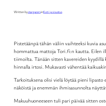
Written by
stargazers
in
Koti ja sisustus
Pistetäänpä tähän väliin vaihteeksi kuvia a
hommattua mattoja Tori.fi:n kautta. Eilen illa
tiimoilta. Tänään sitten kavereiden kyydillä 
hinnalla irtosi. Mukavasti vähentää kaikuaki
Tarkoituksena olisi vielä löytää pieni lipasto 
näköistä ja enemmän ihmisasunnolta näyttä
Makuuhuoneeseen tuli pari päivää sitten ost