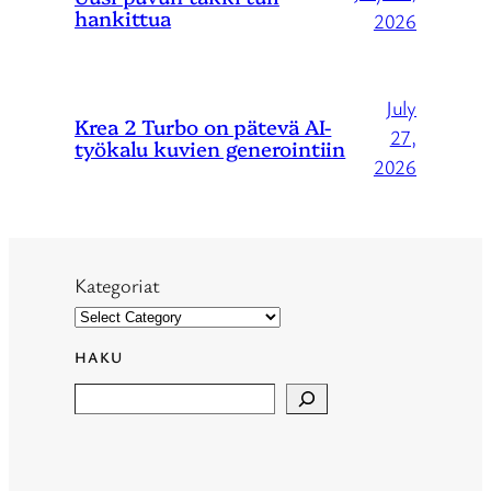
hankittua
2026
July
Krea 2 Turbo on pätevä AI-
27,
työkalu kuvien generointiin
2026
Kategoriat
HAKU
Search