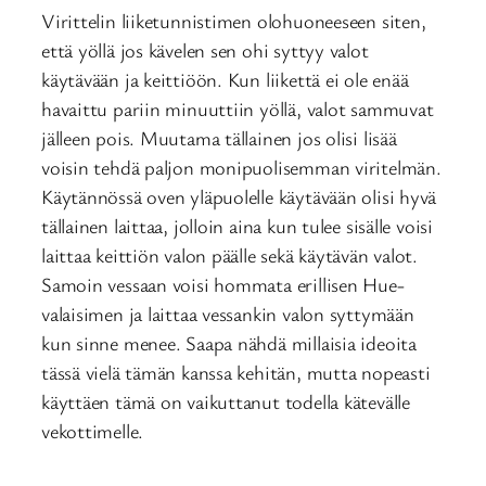
Virittelin liiketunnistimen olohuoneeseen siten,
että yöllä jos kävelen sen ohi syttyy valot
käytävään ja keittiöön. Kun liikettä ei ole enää
havaittu pariin minuuttiin yöllä, valot sammuvat
jälleen pois. Muutama tällainen jos olisi lisää
voisin tehdä paljon monipuolisemman viritelmän.
Käytännössä oven yläpuolelle käytävään olisi hyvä
tällainen laittaa, jolloin aina kun tulee sisälle voisi
laittaa keittiön valon päälle sekä käytävän valot.
Samoin vessaan voisi hommata erillisen Hue-
valaisimen ja laittaa vessankin valon syttymään
kun sinne menee. Saapa nähdä millaisia ideoita
tässä vielä tämän kanssa kehitän, mutta nopeasti
käyttäen tämä on vaikuttanut todella kätevälle
vekottimelle.