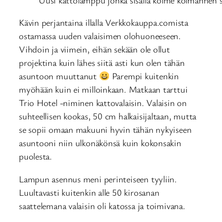
Kävin perjantaina illalla Verkkokauppa.comista
ostamassa uuden valaisimen olohuoneeseen.
Vihdoin ja viimein, eihän sekään ole ollut
projektina kuin lähes siitä asti kun olen tähän
asuntoon muuttanut
Parempi kuitenkin
myöhään kuin ei milloinkaan. Matkaan tarttui
Trio Hotel -niminen kattovalaisin. Valaisin on
suhteellisen kookas, 50 cm halkaisijaltaan, mutta
se sopii omaan makuuni hyvin tähän nykyiseen
asuntooni niin ulkonäkönsä kuin kokonsakin
puolesta.
Lampun asennus meni perinteiseen tyyliin.
Luultavasti kuitenkin alle 50 kirosanan
saattelemana valaisin oli katossa ja toimivana.