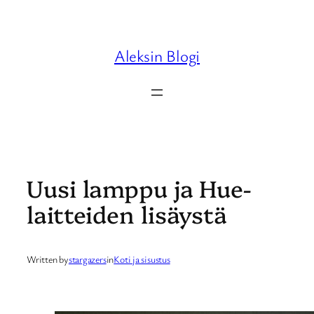
Skip
to
content
Aleksin Blogi
Uusi lamppu ja Hue-
laitteiden lisäystä
Written by
stargazers
in
Koti ja sisustus