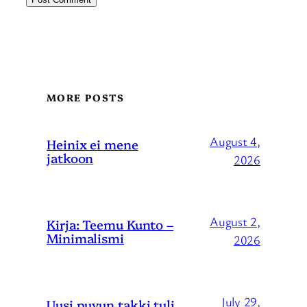
MORE POSTS
August 4,
Heinix ei mene
jatkoon
2026
August 2,
Kirja: Teemu Kunto –
Minimalismi
2026
July 29,
Uusi puvun takki tuli