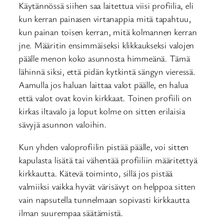
Käytännössä siihen saa laitettua viisi profiilia, eli
kun kerran painasen virtanappia mitä tapahtuu,
kun painan toisen kerran, mitä kolmannen kerran
jne. Määritin ensimmäiseksi klikkaukseksi valojen
päälle menon koko asunnosta himmeänä. Tämä
lähinnä siksi, että pidän kytkintä sängyn vieressä.
Aamulla jos haluan laittaa valot päälle, en halua
että valot ovat kovin kirkkaat. Toinen profiili on
kirkas iltavalo ja loput kolme on sitten erilaisia
sävyjä asunnon valoihin.
Kun yhden valoprofiilin pistää päälle, voi sitten
kapulasta lisätä tai vähentää profiiliin määritettyä
kirkkautta. Kätevä toiminto, sillä jos pistää
valmiiksi vaikka hyvät värisävyt on helppoa sitten
vain napsutella tunnelmaan sopivasti kirkkautta
ilman suurempaa säätämistä.