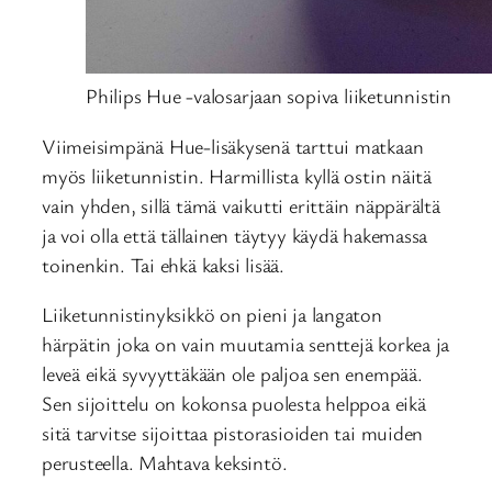
Philips Hue -valosarjaan sopiva liiketunnistin
Viimeisimpänä Hue-lisäkysenä tarttui matkaan
myös liiketunnistin. Harmillista kyllä ostin näitä
vain yhden, sillä tämä vaikutti erittäin näppärältä
ja voi olla että tällainen täytyy käydä hakemassa
toinenkin. Tai ehkä kaksi lisää.
Liiketunnistinyksikkö on pieni ja langaton
härpätin joka on vain muutamia senttejä korkea ja
leveä eikä syvyyttäkään ole paljoa sen enempää.
Sen sijoittelu on kokonsa puolesta helppoa eikä
sitä tarvitse sijoittaa pistorasioiden tai muiden
perusteella. Mahtava keksintö.