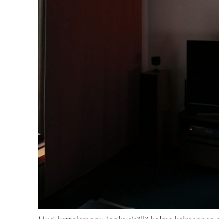
Uusi kattolamppu jonka sisällä kolme kolmannen 