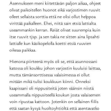
Asennukseen meni kiitettävän paljon aikaa, ohjeet
olivat paikoitellen huonot eikä varjostimen ruuvit
olleet sellaista sorttia että ne olisi ollut helppoa
virittää paikalleen. Ehei, niitä sain etsiä lattialta
useammankin kerran. Reiät olivat suurempia kuin
itse ruuvit tjsp. ja sen takia ne sitten aina lipsahti
lattialle kun käsikopelolla koetti etsiä ruuvien
oikeaa paikkaa.
Hienona piirteenä myös oli se, että asunnossani
katossa oli koukku johon varjostin kuuluisi laittaa,
mutta tämänsorttisessa valaisimessa ei ollut
mitään mikä tulisi koukkuun kiinni. Onneksi
kaapissani oli nippusiteitä joten väänsin niistä
useammalla nippusiteellä koukun josta valaisemen
voin ripustaa kattoon. Jotenkin on sellainen fiilis
että saatan kysyä huoltoyhtiöltä että asentavatko