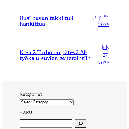
July 29,
Uusi puvun takki tuli
hankittua
2026
July
Krea 2 Turbo on pätevä AI-
27,
työkalu kuvien generointiin
2026
Kategoriat
HAKU
Search