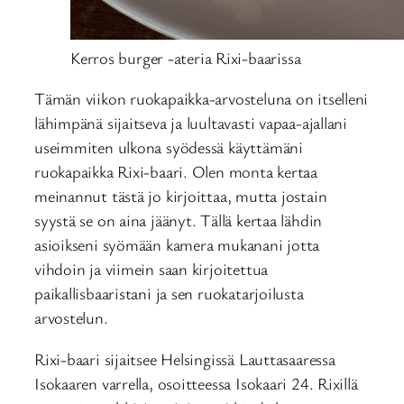
Kerros burger -ateria Rixi-baarissa
Tämän viikon ruokapaikka-arvosteluna on itselleni
lähimpänä sijaitseva ja luultavasti vapaa-ajallani
useimmiten ulkona syödessä käyttämäni
ruokapaikka Rixi-baari. Olen monta kertaa
meinannut tästä jo kirjoittaa, mutta jostain
syystä se on aina jäänyt. Tällä kertaa lähdin
asioikseni syömään kamera mukanani jotta
vihdoin ja viimein saan kirjoitettua
paikallisbaaristani ja sen ruokatarjoilusta
arvostelun.
Rixi-baari sijaitsee Helsingissä Lauttasaaressa
Isokaaren varrella, osoitteessa Isokaari 24. Rixillä