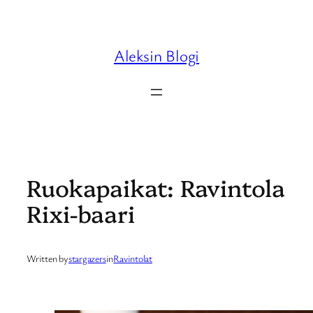
Skip
to
content
Aleksin Blogi
Ruokapaikat: Ravintola
Rixi-baari
Written by
stargazers
in
Ravintolat