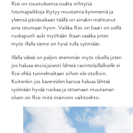
Rixi on sisustuksensa osalta viihtyisä.
Istumapaikkoja löytyy muutamia kymmeniä ja
yleensä päiväsaikaan täällä on ainakin mahtunut
aina istumaan hyvin. Vaikka Rixi on baari on siellä
ruokapuoli auki myöhään iltaan saakka joten
myös illalla tänne on hyvä tulla syömään.
Illalla väkeä on paljon enemmän myös oluella joten
jos haluaa ensisijaisesti lähteä ravintolaillalliselle ei
Rixi ehkä tunnelmaltaan siihen ole otollisin.
Kuitenkin jos kavereiden kanssa haluaa lähteä
syömään hyvää ruokaa ja ottamaan muutaman
oluen on Rixi mitä mainioin vaihtoehto.