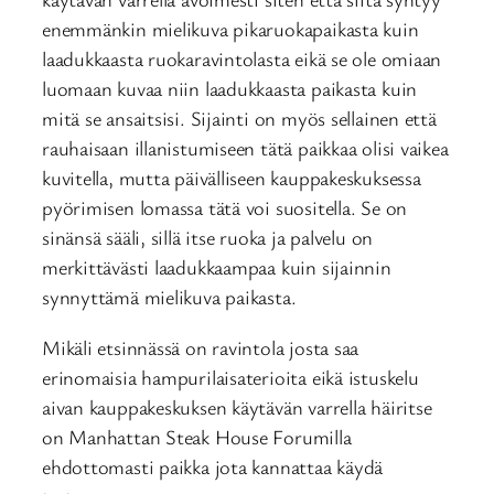
enemmänkin mielikuva pikaruokapaikasta kuin
laadukkaasta ruokaravintolasta eikä se ole omiaan
luomaan kuvaa niin laadukkaasta paikasta kuin
mitä se ansaitsisi. Sijainti on myös sellainen että
rauhaisaan illanistumiseen tätä paikkaa olisi vaikea
kuvitella, mutta päivälliseen kauppakeskuksessa
pyörimisen lomassa tätä voi suositella. Se on
sinänsä sääli, sillä itse ruoka ja palvelu on
merkittävästi laadukkaampaa kuin sijainnin
synnyttämä mielikuva paikasta.
Mikäli etsinnässä on ravintola josta saa
erinomaisia hampurilaisaterioita eikä istuskelu
aivan kauppakeskuksen käytävän varrella häiritse
on Manhattan Steak House Forumilla
ehdottomasti paikka jota kannattaa käydä