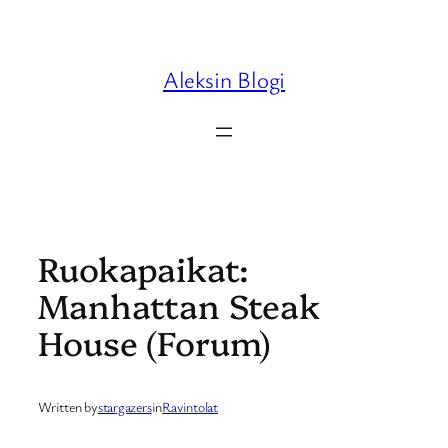
Skip
to
content
Aleksin Blogi
Ruokapaikat:
Manhattan Steak
House (Forum)
Written by
stargazers
in
Ravintolat