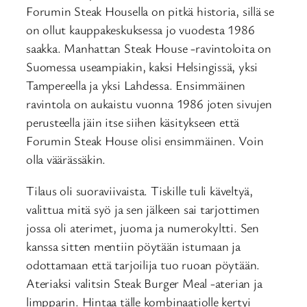
Forumin Steak Housella on pitkä historia, sillä se
on ollut kauppakeskuksessa jo vuodesta 1986
saakka. Manhattan Steak House -ravintoloita on
Suomessa useampiakin, kaksi Helsingissä, yksi
Tampereella ja yksi Lahdessa. Ensimmäinen
ravintola on aukaistu vuonna 1986 joten sivujen
perusteella jäin itse siihen käsitykseen että
Forumin Steak House olisi ensimmäinen. Voin
olla väärässäkin.
Tilaus oli suoraviivaista. Tiskille tuli käveltyä,
valittua mitä syö ja sen jälkeen sai tarjottimen
jossa oli aterimet, juoma ja numerokyltti. Sen
kanssa sitten mentiin pöytään istumaan ja
odottamaan että tarjoilija tuo ruoan pöytään.
Ateriaksi valitsin Steak Burger Meal -aterian ja
limpparin. Hintaa tälle kombinaatiolle kertyi