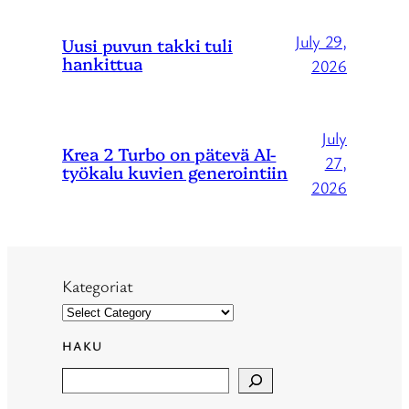
July 29,
Uusi puvun takki tuli
hankittua
2026
July
Krea 2 Turbo on pätevä AI-
27,
työkalu kuvien generointiin
2026
Kategoriat
HAKU
Search