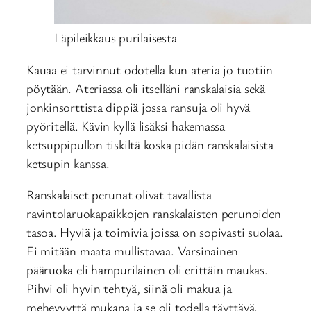
Läpileikkaus purilaisesta
Kauaa ei tarvinnut odotella kun ateria jo tuotiin
pöytään. Ateriassa oli itselläni ranskalaisia sekä
jonkinsorttista dippiä jossa ransuja oli hyvä
pyöritellä. Kävin kyllä lisäksi hakemassa
ketsuppipullon tiskiltä koska pidän ranskalaisista
ketsupin kanssa.
Ranskalaiset perunat olivat tavallista
ravintolaruokapaikkojen ranskalaisten perunoiden
tasoa. Hyviä ja toimivia joissa on sopivasti suolaa.
Ei mitään maata mullistavaa. Varsinainen
pääruoka eli hampurilainen oli erittäin maukas.
Pihvi oli hyvin tehtyä, siinä oli makua ja
mehevyyttä mukana ja se oli todella täyttävä.