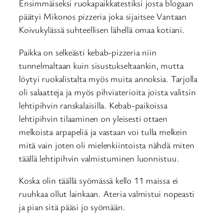
Ensimmäiseksi ruokapaikkatestiksi josta blogaan
päätyi Mikonos pizzeria joka sijaitsee Vantaan
Koivukylässä suhteellisen lähellä omaa kotiani.
Paikka on selkeästi kebab-pizzeria niin
tunnelmaltaan kuin sisustukseltaankin, mutta
löytyi ruokalistalta myös muita annoksia. Tarjolla
oli salaatteja ja myös pihviaterioita joista valitsin
lehtipihvin ranskalaisilla. Kebab-paikoissa
lehtipihvin tilaaminen on yleisesti ottaen
melkoista arpapeliä ja vastaan voi tulla melkein
mitä vain joten oli mielenkiintoista nähdä miten
täällä lehtipihvin valmistuminen luonnistuu.
Koska olin täällä syömässä kello 11 maissa ei
ruuhkaa ollut lainkaan. Ateria valmistui nopeasti
ja pian sitä pääsi jo syömään.