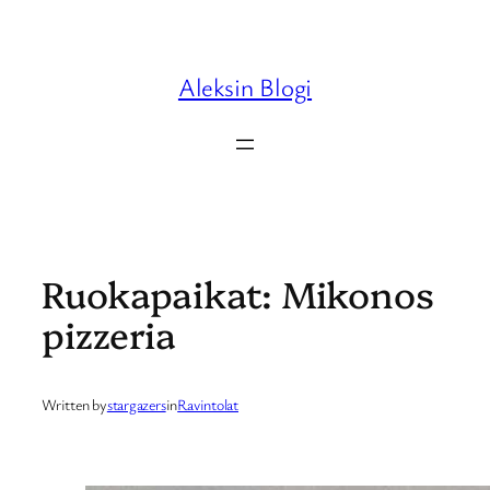
Skip
to
content
Aleksin Blogi
Ruokapaikat: Mikonos
pizzeria
Written by
stargazers
in
Ravintolat