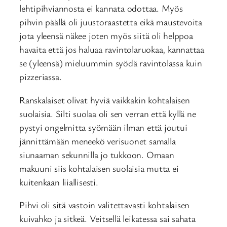
lehtipihviannosta ei kannata odottaa. Myös
pihvin päällä oli juustoraastetta eikä maustevoita
jota yleensä näkee joten myös siitä oli helppoa
havaita että jos haluaa ravintolaruokaa, kannattaa
se (yleensä) mieluummin syödä ravintolassa kuin
pizzeriassa.
Ranskalaiset olivat hyviä vaikkakin kohtalaisen
suolaisia. Silti suolaa oli sen verran että kyllä ne
pystyi ongelmitta syömään ilman että joutui
jännittämään meneekö verisuonet samalla
siunaaman sekunnilla jo tukkoon. Omaan
makuuni siis kohtalaisen suolaisia mutta ei
kuitenkaan liiallisesti.
Pihvi oli sitä vastoin valitettavasti kohtalaisen
kuivahko ja sitkeä. Veitsellä leikatessa sai sahata