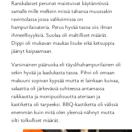
Ranskalaiset perunat maistuivat käytännössä
samalle mille melkein missä tahansa muussakin
ravintolassa jossa valikoimissa on
hampurilaisateria. Perus hyvää tasoa siis ilman
ihmeellisyyksiä. Suolaa oli maltilliset määrät.
Dippi oli mukavan maukas lisuke eikä ketsuppia
jäänyt kaipaamaan.
Varsinainen pääruoka eli täyslihahampurilainen oli
sekin hyvää ja laadukasta tasoa. Pihvi oli omaan
makuuni sopivan kypsää mutta ei lainkaan kuivaa,
salaattia oli järkevässä suhteessa antamassa
raikkautta ja monipuolisuutta ateriaan ja
kastiketta oli tarpeeksi. BBQ-kastiketta oli välissä
enemmän kuin mitä olen yleensä nähnyt mutta
silti tolkulliset määrät.