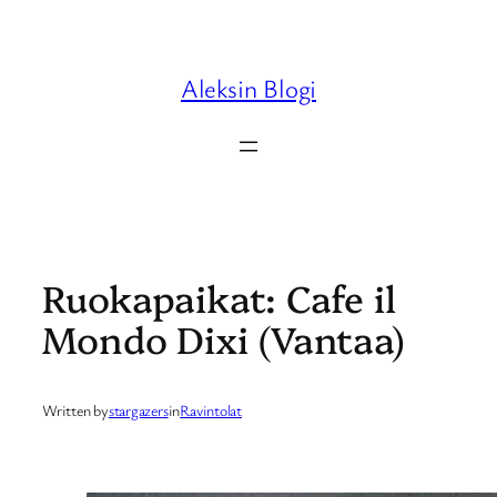
Skip
to
content
Aleksin Blogi
Ruokapaikat: Cafe il
Mondo Dixi (Vantaa)
Written by
stargazers
in
Ravintolat