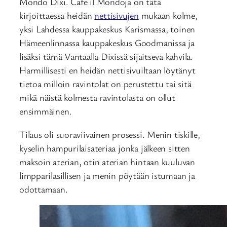
Mondo Dixi. Cafe il Mondoja on tätä
kirjoittaessa heidän
nettisivujen
mukaan kolme,
yksi Lahdessa kauppakeskus Karismassa, toinen
Hämeenlinnassa kauppakeskus Goodmanissa ja
lisäksi tämä Vantaalla Dixissä sijaitseva kahvila.
Harmillisesti en heidän nettisivuiltaan löytänyt
tietoa milloin ravintolat on perustettu tai sitä
mikä näistä kolmesta ravintolasta on ollut
ensimmäinen.
Tilaus oli suoraviivainen prosessi. Menin tiskille,
kyselin hampurilaisateriaa jonka jälkeen sitten
maksoin aterian, otin aterian hintaan kuuluvan
limpparilasillisen ja menin pöytään istumaan ja
odottamaan.