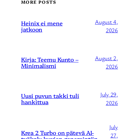
MORE POSTS
August 4,
Heinix ei mene
jatkoon
2026
August 2,
Kirja: Teemu Kunto –
Minimalismi
2026
July 29,
Uusi puvun takki tuli
hankittua
2026
July
Krea 2 Turbo on pätevä AI-
27,
työkalu kuvien generointiin