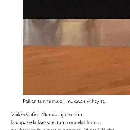
Paikan tunnelma oli mukavan viihtyisä
Vaikka Cafe il Mondo sijaitseekin
kauppakeskuksessa ei tämä onneksi luonut
paikkaan epämukavaa tunnelmaa. Muita liikkeitä