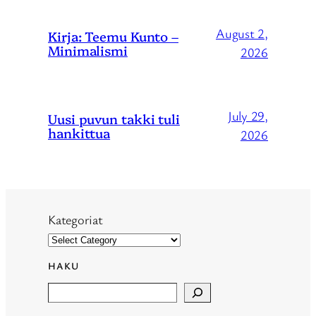
August 2,
Kirja: Teemu Kunto –
Minimalismi
2026
July 29,
Uusi puvun takki tuli
hankittua
2026
Kategoriat
HAKU
Search