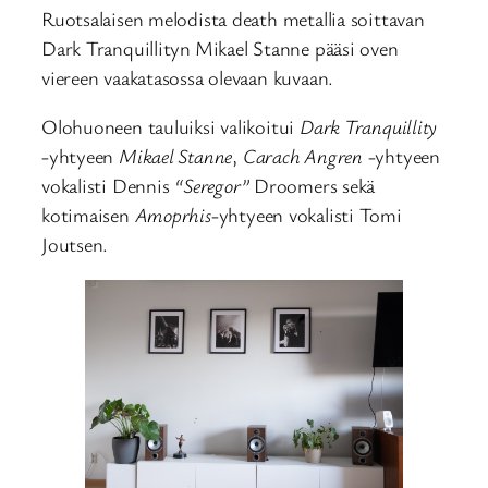
Ruotsalaisen melodista death metallia soittavan
Dark Tranquillityn
Mikael Stanne pääsi oven
viereen vaakatasossa olevaan kuvaan.
Olohuoneen tauluiksi valikoitui
Dark Tranquillity
-yhtyeen
Mikael Stanne
,
Carach Angren
-yhtyeen
vokalisti Dennis
“Seregor”
Droomers sekä
kotimaisen
Amoprhis
-yhtyeen vokalisti Tomi
Joutsen.