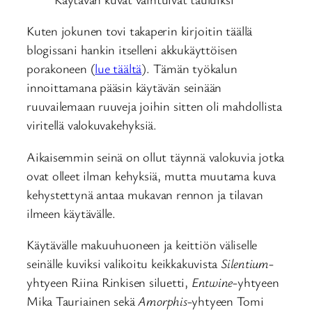
Kuten jokunen tovi takaperin kirjoitin täällä
blogissani hankin itselleni akkukäyttöisen
porakoneen (
lue täältä
). Tämän työkalun
innoittamana pääsin käytävän seinään
ruuvailemaan ruuveja joihin sitten oli mahdollista
viritellä valokuvakehyksiä.
Aikaisemmin seinä on ollut täynnä valokuvia jotka
ovat olleet ilman kehyksiä, mutta muutama kuva
kehystettynä antaa mukavan rennon ja tilavan
ilmeen käytävälle.
Käytävälle makuuhuoneen ja keittiön väliselle
seinälle kuviksi valikoitu keikkakuvista
Silentium
-
yhtyeen Riina Rinkisen siluetti,
Entwine
-yhtyeen
Mika Tauriainen sekä
Amorphis
-yhtyeen Tomi