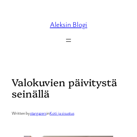
Skip
to
content
Aleksin Blogi
Valokuvien päivitystä
seinällä
Written by
stargazers
in
Koti ja sisustus