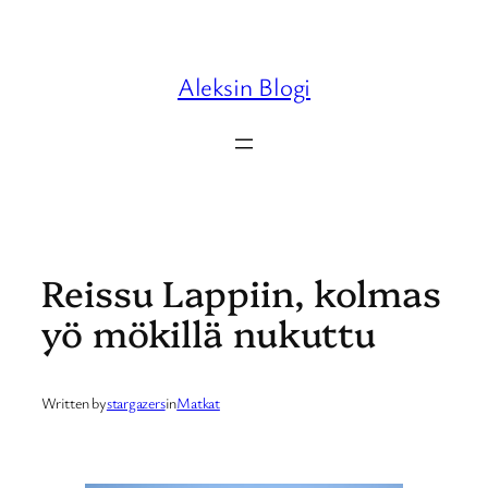
Skip
to
content
Aleksin Blogi
Reissu Lappiin, kolmas
yö mökillä nukuttu
Written by
stargazers
in
Matkat