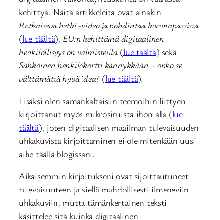
kehittyä. Näitä artikkeleita ovat ainakin
Ratkaiseva hetki -video ja pohdintaa koronapassista
(
lue täältä
),
EU:n kehittämä digitaalinen
henkilöllisyys on valmisteilla
(
lue täältä
) sekä
Sähköinen henkilökortti kännykkään – onko se
välttämättä hyvä idea?
(
lue täältä
).
Lisäksi olen samankaltaisiin teemoihin liittyen
kirjoittanut myös mikrosiruista ihon alla (
lue
täältä
), joten digitaalisen maailman tulevaisuuden
uhkakuvista kirjoittaminen ei ole mitenkään uusi
aihe täällä blogissani.
Aikaisemmin kirjoitukseni ovat sijoittautuneet
tulevaisuuteen ja siellä mahdollisesti ilmeneviin
uhkakuviin, mutta tämänkertainen teksti
käsittelee sitä kuinka digitaalinen