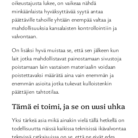
oikeustajusta lukee, on vaikeaa nähdä
minkäänlaista hyväksyttävää syytä antaa
päättäville tahoille yhtään enempää valtaa ja
mahdollisuuksia kansalaisten kontrollointiin ja
valvontaan.
On lisäksi hyvä muistaa se, että sen jälkeen kun
lait jotka mahdollistavat painostamaan sivustoja
poistamaan lain vastaisen materiaalin voidaan
poistettavaksi määrätä aina vain enemmän ja
enemmän asioita jotka tukevat kulloistenkin
päättäjien tahtotilaa.
Tämä ei toimi, ja se on uusi uhka
Yksi tärkeä asia mikä ainakin vielä tällä hetkellä on
todellisuutta näissä kaikissa teknisissä ikävalvontaa
tekevissä ratkaisuissa on se, että ne eivät edes