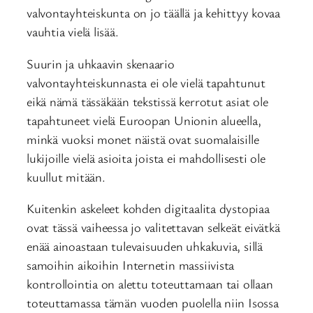
valvontayhteiskunta on jo täällä ja kehittyy kovaa
vauhtia vielä lisää.
Suurin ja uhkaavin skenaario
valvontayhteiskunnasta ei ole vielä tapahtunut
eikä nämä tässäkään tekstissä kerrotut asiat ole
tapahtuneet vielä Euroopan Unionin alueella,
minkä vuoksi monet näistä ovat suomalaisille
lukijoille vielä asioita joista ei mahdollisesti ole
kuullut mitään.
Kuitenkin askeleet kohden digitaalita dystopiaa
ovat tässä vaiheessa jo valitettavan selkeät eivätkä
enää ainoastaan tulevaisuuden uhkakuvia, sillä
samoihin aikoihin Internetin massiivista
kontrollointia on alettu toteuttamaan tai ollaan
toteuttamassa tämän vuoden puolella niin Isossa