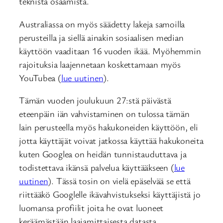
teknistä osaamista.
Australiassa on myös säädetty lakeja samoilla
perusteilla ja siellä ainakin sosiaalisen median
käyttöön vaaditaan 16 vuoden ikää. Myöhemmin
rajoituksia laajennetaan koskettamaan myös
YouTubea (
lue uutinen
).
Tämän vuoden joulukuun 27:stä päivästä
eteenpäin iän vahvistaminen on tulossa tämän
lain perusteella myös hakukoneiden käyttöön, eli
jotta käyttäjät voivat jatkossa käyttää hakukoneita
kuten Googlea on heidän tunnistauduttava ja
todistettava ikänsä palvelua käyttääkseen (
lue
uutinen
). Tässä tosin on vielä epäselvää se että
riittääkö Googlelle ikävahvistukseksi käyttäjistä jo
luomansa profiilit joita he ovat luoneet
keräämästään laajamittaisesta datasta.