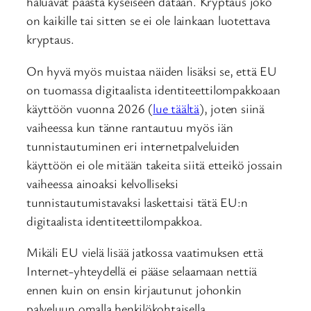
haluavat päästä kyseiseen dataan. Kryptaus joko
on kaikille tai sitten se ei ole lainkaan luotettava
kryptaus.
On hyvä myös muistaa näiden lisäksi se, että EU
on tuomassa digitaalista identiteettilompakkoaan
käyttöön vuonna 2026 (
lue täältä
), joten siinä
vaiheessa kun tänne rantautuu myös iän
tunnistautuminen eri internetpalveluiden
käyttöön ei ole mitään takeita siitä etteikö jossain
vaiheessa ainoaksi kelvolliseksi
tunnistautumistavaksi laskettaisi tätä EU:n
digitaalista identiteettilompakkoa.
Mikäli EU vielä lisää jatkossa vaatimuksen että
Internet-yhteydellä ei pääse selaamaan nettiä
ennen kuin on ensin kirjautunut johonkin
palveluun omalla henkilökohtaisella