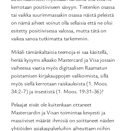
kerrotaan positiiviseen sävyyn. Tietenkin osassa
tai vaikka suurimmassakin osassa näistä peleistä
on nämä aiheet voinut olla sellaisia että ne olisi
esitetty positiivisessa valossa, mutta tätä on
vaikea sanoa tutkimatta tarkemmin.
Mikäli tämänkaltaisia teemoja ei saa käsitellä,
herää kysyms alkaako Mastercard ja Visa jossain
vaiheessa vaatia myös digitaalisen Raamatun
poistamisen kirjakauppojen valikoimista, sillä
myös siellä kerrotaan raiskauksista (1. Moos.
34:2-7) ja insestistä (1. Moos. 19:31-36)?
Pelaajat eivät ole kuitenkaan ottaneet
Mastercardin ja Visan toimintaa kevyesti ja
massiiviset määrät ihmisiä on soittaneet näiden
yhtiöiden asiakaspalveluihin aiheuttaen niihin