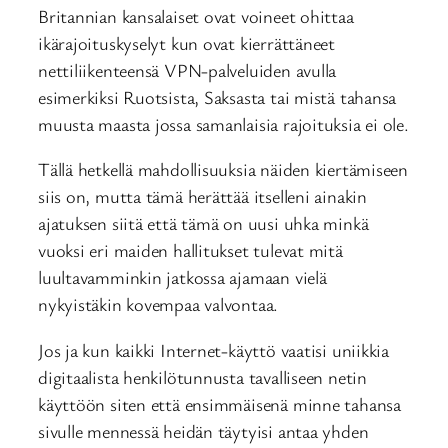
Britannian kansalaiset ovat voineet ohittaa
ikärajoituskyselyt kun ovat kierrättäneet
nettiliikenteensä VPN-palveluiden avulla
esimerkiksi Ruotsista, Saksasta tai mistä tahansa
muusta maasta jossa samanlaisia rajoituksia ei ole.
Tällä hetkellä mahdollisuuksia näiden kiertämiseen
siis on, mutta tämä herättää itselleni ainakin
ajatuksen siitä että tämä on uusi uhka minkä
vuoksi eri maiden hallitukset tulevat mitä
luultavamminkin jatkossa ajamaan vielä
nykyistäkin kovempaa valvontaa.
Jos ja kun kaikki Internet-käyttö vaatisi uniikkia
digitaalista henkilötunnusta tavalliseen netin
käyttöön siten että ensimmäisenä minne tahansa
sivulle mennessä heidän täytyisi antaa yhden