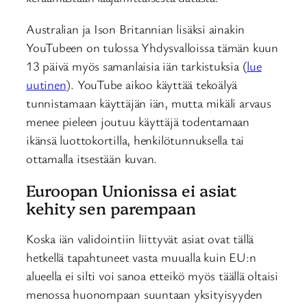
Australian ja Ison Britannian lisäksi ainakin
YouTubeen on tulossa Yhdysvalloissa tämän kuun
13 päivä myös samanlaisia iän tarkistuksia (
lue
uutinen
). YouTube aikoo käyttää tekoälyä
tunnistamaan käyttäjän iän, mutta mikäli arvaus
menee pieleen joutuu käyttäjä todentamaan
ikänsä luottokortilla, henkilötunnuksella tai
ottamalla itsestään kuvan.
Euroopan Unionissa ei asiat
kehity sen parempaan
Koska iän validointiin liittyvät asiat ovat tällä
hetkellä tapahtuneet vasta muualla kuin EU:n
alueella ei silti voi sanoa etteikö myös täällä oltaisi
menossa huonompaan suuntaan yksityisyyden