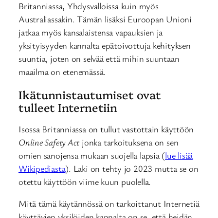
Britanniassa, Yhdysvalloissa kuin myös
Australiassakin. Tämän lisäksi Euroopan Unioni
jatkaa myös kansalaistensa vapauksien ja
yksityisyyden kannalta epätoivottuja kehityksen
suuntia, joten on selvää että mihin suuntaan
maailma on etenemässä.
Ikätunnistautumiset ovat
tulleet Internetiin
Isossa Britanniassa on tullut vastottain käyttöön
Online Safety Act
jonka tarkoituksena on sen
omien sanojensa mukaan suojella lapsia (
lue lisää
Wikipediasta
). Laki on tehty jo 2023 mutta se on
otettu käyttöön viime kuun puolella.
Mitä tämä käytännössä on tarkoittanut Internetiä
käyttävien yksilöiden kannalta on se, että heidän