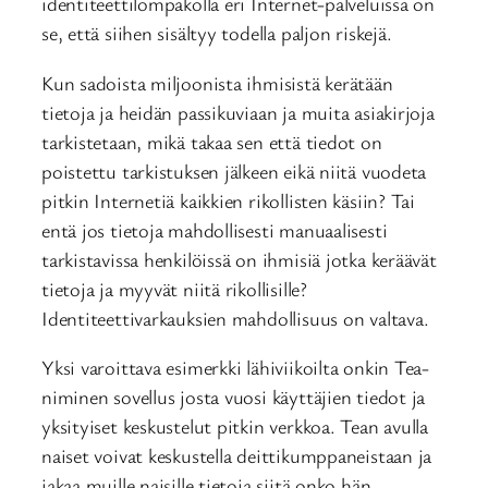
identiteettilompakolla eri Internet-palveluissa on
se, että siihen sisältyy todella paljon riskejä.
Kun sadoista miljoonista ihmisistä kerätään
tietoja ja heidän passikuviaan ja muita asiakirjoja
tarkistetaan, mikä takaa sen että tiedot on
poistettu tarkistuksen jälkeen eikä niitä vuodeta
pitkin Internetiä kaikkien rikollisten käsiin? Tai
entä jos tietoja mahdollisesti manuaalisesti
tarkistavissa henkilöissä on ihmisiä jotka keräävät
tietoja ja myyvät niitä rikollisille?
Identiteettivarkauksien mahdollisuus on valtava.
Yksi varoittava esimerkki lähiviikoilta onkin Tea-
niminen sovellus josta vuosi käyttäjien tiedot ja
yksityiset keskustelut pitkin verkkoa. Tean avulla
naiset voivat keskustella deittikumppaneistaan ja
jakaa muille naisille tietoja siitä onko hän