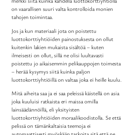
merkki siitä kuinka kahdella luottokorttiyhtiöllä
on vaarallisen suuri valta kontrolloida monien
tahojen toimintaa.
Jos ja kun materiaali jota on poistettu
luottokorttiyhtiöiden painostuksesta on ollut
kuitenkin lakien mukaista sisältöä – kuten
ilmeisesti on ollut, sillä ne olisi luultavasti
poistettu jo aikaisemmin pelikauppojen toimesta
– herää kysymys siitä kuinka paljon
luottokorttiyhtiöillä on valtaa joka ei heille kuulu.
Mitä aiheita saa ja ei saa peleissä käistellä on asia
joka kuuluisi ratkaista eri maissa omilla
lainsäädännöillä, eli yksityisten
luottokorttiyhtiöiden moraalikoodistolla. Se että
pelissä on tämänkaltaisia teemoja ei
automaattisesti myöskään tarkoita sitä että ne