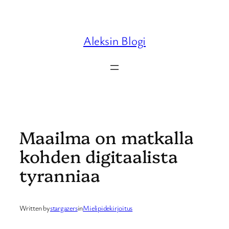
Skip
to
content
Aleksin Blogi
Maailma on matkalla
kohden digitaalista
tyranniaa
Written by
stargazers
in
Mielipidekirjoitus