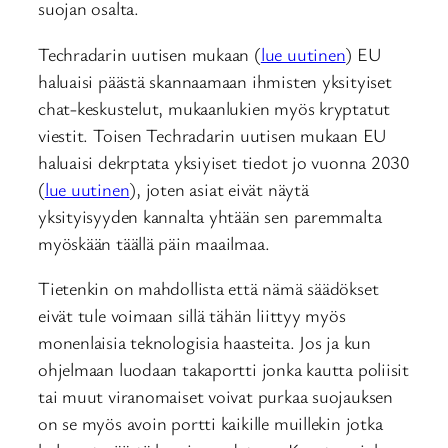
suojan osalta.
Techradarin uutisen mukaan (
lue uutinen
) EU
haluaisi päästä skannaamaan ihmisten yksityiset
chat-keskustelut, mukaanlukien myös kryptatut
viestit. Toisen Techradarin uutisen mukaan EU
haluaisi dekrptata yksiyiset tiedot jo vuonna 2030
(
lue uutinen
), joten asiat eivät näytä
yksityisyyden kannalta yhtään sen paremmalta
myöskään täällä päin maailmaa.
Tietenkin on mahdollista että nämä säädökset
eivät tule voimaan sillä tähän liittyy myös
monenlaisia teknologisia haasteita. Jos ja kun
ohjelmaan luodaan takaportti jonka kautta poliisit
tai muut viranomaiset voivat purkaa suojauksen
on se myös avoin portti kaikille muillekin jotka