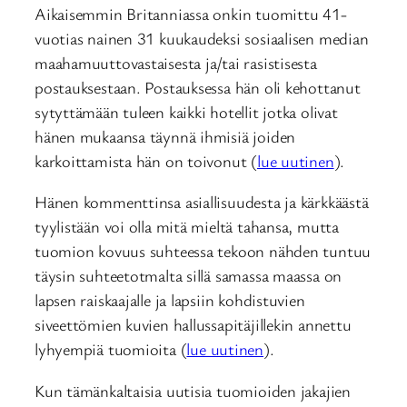
Aikaisemmin Britanniassa onkin tuomittu 41-
vuotias nainen 31 kuukaudeksi sosiaalisen median
maahamuuttovastaisesta ja/tai rasistisesta
postauksestaan. Postauksessa hän oli kehottanut
sytyttämään tuleen kaikki hotellit jotka olivat
hänen mukaansa täynnä ihmisiä joiden
karkoittamista hän on toivonut (
lue uutinen
).
Hänen kommenttinsa asiallisuudesta ja kärkkäästä
tyylistään voi olla mitä mieltä tahansa, mutta
tuomion kovuus suhteessa tekoon nähden tuntuu
täysin suhteetotmalta sillä samassa maassa on
lapsen raiskaajalle ja lapsiin kohdistuvien
siveettömien kuvien hallussapitäjillekin annettu
lyhyempiä tuomioita (
lue uutinen
).
Kun tämänkaltaisia uutisia tuomioiden jakajien