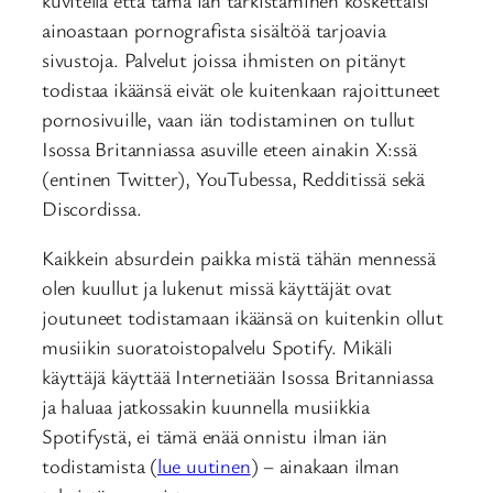
ainoastaan pornografista sisältöä tarjoavia
sivustoja. Palvelut joissa ihmisten on pitänyt
todistaa ikäänsä eivät ole kuitenkaan rajoittuneet
pornosivuille, vaan iän todistaminen on tullut
Isossa Britanniassa asuville eteen ainakin X:ssä
(entinen Twitter), YouTubessa, Redditissä sekä
Discordissa.
Kaikkein absurdein paikka mistä tähän mennessä
olen kuullut ja lukenut missä käyttäjät ovat
joutuneet todistamaan ikäänsä on kuitenkin ollut
musiikin suoratoistopalvelu Spotify. Mikäli
käyttäjä käyttää Internetiään Isossa Britanniassa
ja haluaa jatkossakin kuunnella musiikkia
Spotifystä, ei tämä enää onnistu ilman iän
todistamista (
lue uutinen
) – ainakaan ilman