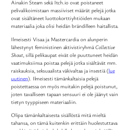
Ainakin Steam sekä Itch.io ovat poistaneet
pelivalikoimistaan massiiviset määrät pelejä jotka
ovat sisältäneet luottokorttiyhtiöiden mukaan
materiaalia joka olisi heidän brändilleen haitallista.
Ilmeisesti Visaa ja Mastercardia on alunperin
lähestynyt feministinen aktivistiryhmä
Collective
Shout
, sillä pelikaupat eivät ole puuttuneet heidän
vaatimuksiinsa poistaa pelejä jotka sisältävät mm.
raiskauksia, seksuaalista väkivaltaa ja insestiä (
lue
uutinen
). Ilmeisesti tämänkaltaisia pelejä
poistettaessa on myös muitakin pelejä poistunut,
joten tavalliseen tapaan sensuuri ei ole jäänyt vain
tietyn tyyppiseen materiaaliin.
Olipa tämänkaltaisesta sisällöstä mitä mieltä
tahansa, on tämä kuitenkin erittäin huolestuttava