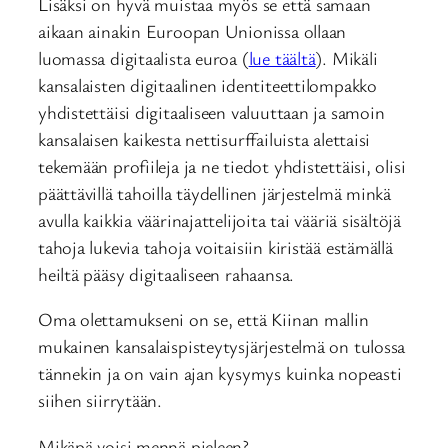
Lisäksi on hyvä muistaa myös se että samaan
aikaan ainakin Euroopan Unionissa ollaan
luomassa digitaalista euroa (
lue täältä
). Mikäli
kansalaisten digitaalinen identiteettilompakko
yhdistettäisi digitaaliseen valuuttaan ja samoin
kansalaisen kaikesta nettisurffailuista alettaisi
tekemään profiileja ja ne tiedot yhdistettäisi, olisi
päättävillä tahoilla täydellinen järjestelmä minkä
avulla kaikkia väärinajattelijoita tai vääriä sisältöjä
tahoja lukevia tahoja voitaisiin kiristää estämällä
heiltä pääsy digitaaliseen rahaansa.
Oma olettamukseni on se, että Kiinan mallin
mukainen kansalaispisteytysjärjestelmä on tulossa
tännekin ja on vain ajan kysymys kuinka nopeasti
siihen siirrytään.
Mikäpä voisi mennä pieleen?