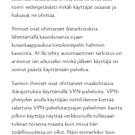
toimi vedenpitävästi mikäli käyttäjät osaavat ja
haluavat ne ohittaa.
Ihmiset ovat ohittaneet ikätarkistuksia
lähettämällä kasvokuvansa sijaan
kuvankaappauksia tietokonepelin hahmon
kasvoista. AI:llä tehty automaattinen tarkistus on
arvionut iän aikuiseksi minkä jälkeen käyttäjä on
voinut päästä käyttämään palvelua.
Samoin ihmiset ovat ohittaneet maakohtaisia
ikärajoituksia käyttämällä VPN-palveluita. VPN-
yhteyden avulla käyttäjän nettiliikenne kiertää
salattuna VPN-palvelutarjoajan palvelimen kautta
jolloin käyttäjä näyttää verkkosivulle tullessaan
tulevan toisesta maasta kuin missä hän
todellisuudessa on ollut. Näin esimerkiksi Ison