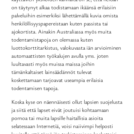
on täytynyt alkaa todistamaan ikäänsä erilaisiin
palveluihin esimerkiksi lähettämällä kuvia omista
henkilöllisyyspapereistaan kuten passista tai
ajokortista. Ainakin Australiassa myös muita
todentamistapoja on olemassa kuten
luottokorttitarkistus, valokuvasta iän arvioiminen
automaattisten työkalujen avulla yms. joten
luultavasti myös muissa maissa joihin
tämänkaltaiset lainsäädännöt tulevat
koskettamaan tarjoavat useampia erilaisia
todentamisen tapoja.
Koska kyse on näennäisesti ollut lapsien suojelusta
ja siitä että lapset eivät joutuisi kohtaamaan
pornoa tai muita lapsille haitallisia asioita
selatessaan Internetiä, voisi naiivimpi helposti
kuvitella että tämä iän tarkistaminen koskettaisi