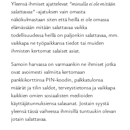
Yleensä ihmiset ajattelevat
“minulla ei ole mitään
salattavaa”
-ajatuksen vain omasta
näkökulmastaan siten että heillä ei ole omassa
elämässään mitään salattavaa vaikka
todellisuudessa heillä on paljonkin salattavaa, mm.
vaikkapa ne työpaikkansa tiedot tai muiden
ihmisten kertomat salaiset asiat.
Samoin harvassa on varmaankin ne ihmiset jotka
ovat avoimesti valmiita kertomaan
pankkikorttinsa PIN-koodin, palkkatulonsa
määrät ja tilin saldot, terveystietonsa ja vaikkapa
kaikkien omien sosiaalisten medioiden
käyttäjätunnuksiensa salasanat. Jostain syystä
yleensä tässä vaiheessa ihmisillä tuntuukin olevan
jotain salattavaa.