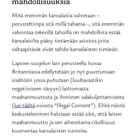
mahdollisuuksia
Mitä enemmän kansalaisia valvotaan –
perusteltiinpa sitä millä tahansa -, sitä enemmän
valvontaa tekevillä tahoilla on mahdollista estää
kansalaisilta pääsy tietämään asioista joita
valtaapitävät eivät tahdo kansalaisten tietävän.
Lapsien suojelun lain perusteella Isossa
Britanniassa edellytetään jo nyt puuttumaan
sisältöön jossa puhutaan (luultavastikin
negatiiviseen sävyyn) laittomasta
maahanmuutosta ja ihmisten salakuljettamisesta
(
lue täältä
osiosta “Illegal Content”). Ehkä näistä
keskusteleminen halutaan estää siksi, että laiton
maahanmuutto ja sen aiheuttama rikollisuus
kuumentaa kansalaisten tunteita.