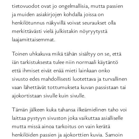
tietovuodot ovat jo ongelmallisia, mutta passien
ja muiden asiakirjojen kohdalla joissa on
henkilötunnus näkyvillä voivat seuraukset olla
merkittävästi vielä julkistakin nöyryytystä
laajamittaisemmat.
Toinen uhkakuva mikä tähän sisältyy on se, että
iän tarkistuksesta tulee niin normaali käytäntö
että ihmiset eivät enää mieti lainkaan onko
sivusto edes mahdollisesti luotettava ja turvallinen
vaan lähettävät tottumukseta kuvan passistaan tai
ajokortistaan sivulle kuin sivulle.
Tämän jälkeen kuka tahansa ilkeämielinen taho voi
laittaa pystyyn sivuston joka vaikuttaa asialliselle
mutta missä ainoa tarkoitus on vain kerätä
henkilöiden passien ja ajokorttien kuvia. Samoin