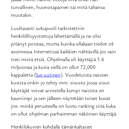
turvallinen, huonotapainen tai mitä tahansa
muutakin.
Luultavasti sukupuoli tarkistettiiin
henkilöllisyystietoja lähettämällä ja ne olisi
pitänyt poistaa, mutta kuinka ollakaan tiedot oli
avoimessa Internetissä kaikkien nähtävillä jos vain
tiesi mistä etsiä. Ohjelmalla oli käyttäjiä 1.6
miljoonaa ja kuvia siellä on ollut 72,000
kappaletta (
lue uutinen
). Vuodetuista naisten
kuvista onkin jo tehty mm. sivusto jossa sivun
käyttäjät voivat arvostella kumpi naisista on
kauniimpi ja sen jälkeen näytetään toiset kuvat
jne. minkä perusteella on luotu ranking siitä kuka
on ollut ohjelman parhaimman näköinen käyttäjä.
Henkilökuvien kohdalla tämänkaltaiset