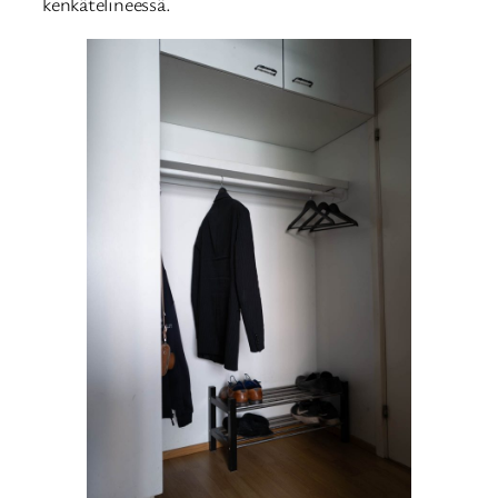
kenkätelineessä.