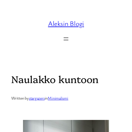
Skip
to
content
Aleksin Blogi
Naulakko kuntoon
Written by
stargazers
in
Minimalismi