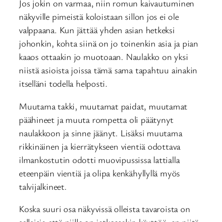
Jos jokin on varmaa, niin romun kaivautuminen
näkyville pimeistä koloistaan sillon jos ei ole
valppaana. Kun jättää yhden asian hetkeksi
johonkin, kohta siinä on jo toinenkin asia ja pian
kaaos ottaakin jo muotoaan. Naulakko on yksi
niistä asioista joissa tämä sama tapahtuu ainakin
itselläni todella helposti.
Muutama takki, muutamat paidat, muutamat
päähineet ja muuta rompetta oli päätynyt
naulakkoon ja sinne jäänyt. Lisäksi muutama
rikkinäinen ja kierrätykseen vientiä odottava
ilmankostutin odotti muovipussissa lattialla
eteenpäin vientiä ja olipa kenkähyllyllä myös
talvijalkineet.
Koska suuri osa näkyvissä olleista tavaroista on