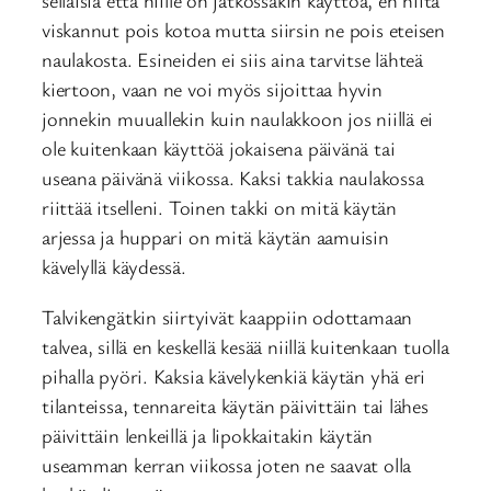
sellaisia että niille on jatkossakin käyttöä, en niitä
viskannut pois kotoa mutta siirsin ne pois eteisen
naulakosta. Esineiden ei siis aina tarvitse lähteä
kiertoon, vaan ne voi myös sijoittaa hyvin
jonnekin muuallekin kuin naulakkoon jos niillä ei
ole kuitenkaan käyttöä jokaisena päivänä tai
useana päivänä viikossa. Kaksi takkia naulakossa
riittää itselleni. Toinen takki on mitä käytän
arjessa ja huppari on mitä käytän aamuisin
kävelyllä käydessä.
Talvikengätkin siirtyivät kaappiin odottamaan
talvea, sillä en keskellä kesää niillä kuitenkaan tuolla
pihalla pyöri. Kaksia kävelykenkiä käytän yhä eri
tilanteissa, tennareita käytän päivittäin tai lähes
päivittäin lenkeillä ja lipokkaitakin käytän
useamman kerran viikossa joten ne saavat olla