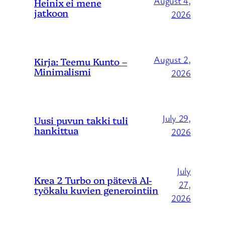
August 4,
Heinix ei mene
jatkoon
2026
August 2,
Kirja: Teemu Kunto –
Minimalismi
2026
July 29,
Uusi puvun takki tuli
hankittua
2026
July
Krea 2 Turbo on pätevä AI-
27,
työkalu kuvien generointiin
2026