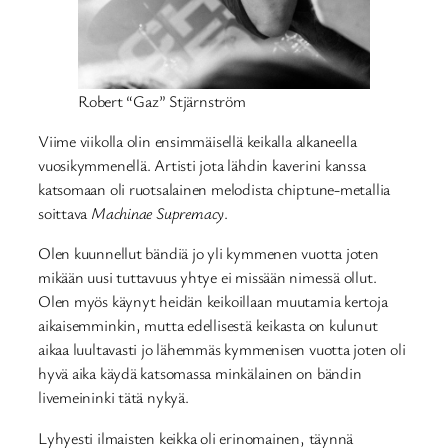
Robert “Gaz” Stjärnström
Viime viikolla olin ensimmäisellä keikalla alkaneella
vuosikymmenellä. Artisti jota lähdin kaverini kanssa
katsomaan oli ruotsalainen melodista chiptune-metallia
soittava
Machinae Supremacy
.
Olen kuunnellut bändiä jo yli kymmenen vuotta joten
mikään uusi tuttavuus yhtye ei missään nimessä ollut.
Olen myös käynyt heidän keikoillaan muutamia kertoja
aikaisemminkin, mutta edellisestä keikasta on kulunut
aikaa luultavasti jo lähemmäs kymmenisen vuotta joten oli
hyvä aika käydä katsomassa minkälainen on bändin
livemeininki tätä nykyä.
Lyhyesti ilmaisten keikka oli erinomainen, täynnä