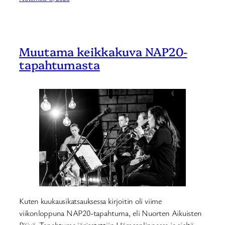
Muutama keikkakuva NAP20-
tapahtumasta
Kuten kuukausikatsauksessa kirjoitin oli viime
viikonloppuna NAP20-tapahtuma, eli Nuorten Aikuisten
Päivä. Tapahtuma järjestettiin Hämeenlinnassa ja sieltä