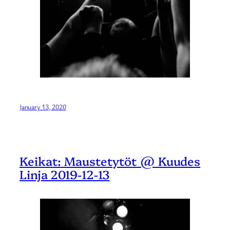
January 13, 2020
Keikat: Maustetytöt @ Kuudes
Linja 2019-12-13