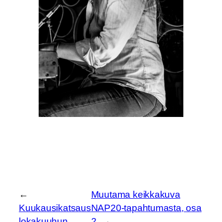
←
Muutama keikkakuva
Kuukausikatsaus
NAP20-tapahtumasta, osa
lokakuuhun
2
→