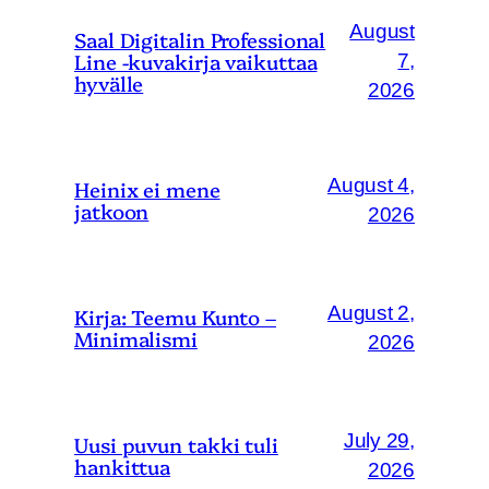
August
Saal Digitalin Professional
Line -kuvakirja vaikuttaa
7,
hyvälle
2026
August 4,
Heinix ei mene
jatkoon
2026
August 2,
Kirja: Teemu Kunto –
Minimalismi
2026
July 29,
Uusi puvun takki tuli
hankittua
2026