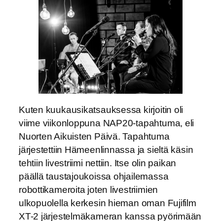
Kuten kuukausikatsauksessa kirjoitin oli
viime viikonloppuna NAP20-tapahtuma, eli
Nuorten Aikuisten Päivä. Tapahtuma
järjestettiin Hämeenlinnassa ja sieltä käsin
tehtiin livestriimi nettiin. Itse olin paikan
päällä taustajoukoissa ohjailemassa
robottikameroita joten livestriimien
ulkopuolella kerkesin hieman oman Fujifilm
XT-2 järjestelmäkameran kanssa pyörimään