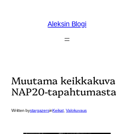
Skip
to
content
Aleksin Blogi
Muutama keikkakuva
NAP20-tapahtumasta
Written by
stargazers
in
Keikat
, 
Valokuvaus