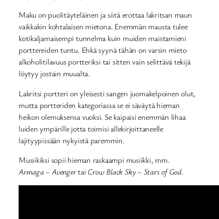
Maku on puolitäyteläinen ja siitä erottaa lakritsan maun
vaikkakin kohtalaisen mietona. Enemmän mausta tulee
kotikaljamaisempi tunnelma kuin muiden maistamieni
porttereiden tuntu. Ehkä syynä tähän on varsin mieto
alkoholitilavuus portteriksi tai sitten vain selittävä tekijä
löytyy jostain muualta.
Lakritsi portteri on yleisesti sangen juomakelpoinen olut,
mutta portteriden kategoriassa se ei säväytä hieman
heikon olemuksensa vuoksi. Se kaipaisi enemmän lihaa
luiden ympärille jotta toimisi allekirjoittaneelle
lajityypissään nykyistä paremmin.
Musiikiksi sopii hieman raskaampi musiikki, mm.
Armaga – Avenger
tai
Crow Black Sky – Stars of God
.