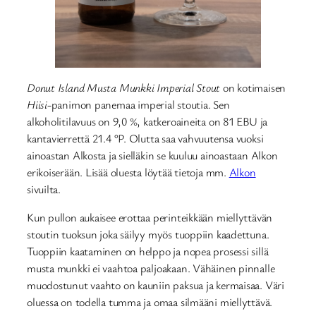
Donut Island Musta Munkki Imperial Stout
on kotimaisen
Hiisi
-panimon panemaa imperial stoutia. Sen
alkoholitilavuus on 9,0 %, katkeroaineita on 81 EBU ja
kantavierrettä 21.4 °P. Olutta saa vahvuutensa vuoksi
ainoastan Alkosta ja sielläkin se kuuluu ainoastaan Alkon
erikoiserään. Lisää oluesta löytää tietoja mm.
Alkon
sivuilta.
Kun pullon aukaisee erottaa perinteikkään miellyttävän
stoutin tuoksun joka säilyy myös tuoppiin kaadettuna.
Tuoppiin kaataminen on helppo ja nopea prosessi sillä
musta munkki ei vaahtoa paljoakaan. Vähäinen pinnalle
muodostunut vaahto on kauniin paksua ja kermaisaa. Väri
oluessa on todella tumma ja omaa silmääni miellyttävä.