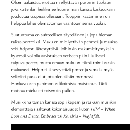
Oluen aukaistua erottaa miellyttävän porterin tuoksun
joka kuitenkin heikkenee huoneilman kanssa kosketuksiin
jouduttua tuopissa ollessaan. Tuoppiin kaataminen on
helppoa lähes olemattoman vaahtoamisensa vuoksi.
Suutuntuma on suhteellisen täyteläinen ja jopa hieman
raikas porteriksi. Maku on miellyttävän pehmeä ja maukas
sekä helposti lähestyttävä. Joihinkin makumieltymyksiin
kyseessä voi olla aavistuksen vetiseen päin liiallisesti
taipuva porter, mutta omaan makuuni tämä toimi varsin
mukavasti. Helposti lähestyttävä porter ja samalla myös
selkeästi paras olut jota olen tähän mennessä
Honkavuoren panimon valikoimista maistanut. Tätä
maistaa mieluusti toisenkin pullon.
Musiikkina tämän kanssa sopii kepeän ja raskaan musiikin
elementtejä sisältävät kokonaisuudet kuten
HIM – When
Love and Death Embrace
tai
Xandria – Nightfall
.