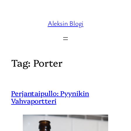
Skip
to
content
Aleksin Blogi
Tag:
Porter
Perjantaipullo: Pyynikin
Vahvaportteri