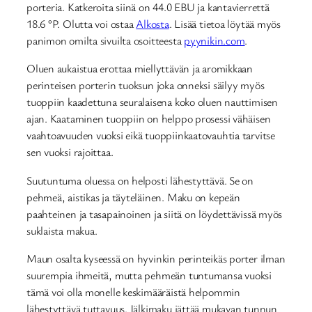
porteria. Katkeroita siinä on 44.0 EBU ja kantavierrettä
18.6 °P. Olutta voi ostaa
Alkosta
. Lisää tietoa löytää myös
panimon omilta sivuilta osoitteesta
pyynikin.com
.
Oluen aukaistua erottaa miellyttävän ja aromikkaan
perinteisen porterin tuoksun joka onneksi säilyy myös
tuoppiin kaadettuna seuralaisena koko oluen nauttimisen
ajan. Kaataminen tuoppiin on helppo prosessi vähäisen
vaahtoavuuden vuoksi eikä tuoppiinkaatovauhtia tarvitse
sen vuoksi rajoittaa.
Suutuntuma oluessa on helposti lähestyttävä. Se on
pehmeä, aistikas ja täyteläinen. Maku on kepeän
paahteinen ja tasapainoinen ja siitä on löydettävissä myös
suklaista makua.
Maun osalta kyseessä on hyvinkin perinteikäs porter ilman
suurempia ihmeitä, mutta pehmeän tuntumansa vuoksi
tämä voi olla monelle keskimääräistä helpommin
lähestyttävä tuttavuus. Jälkimaku jättää mukavan tunnun