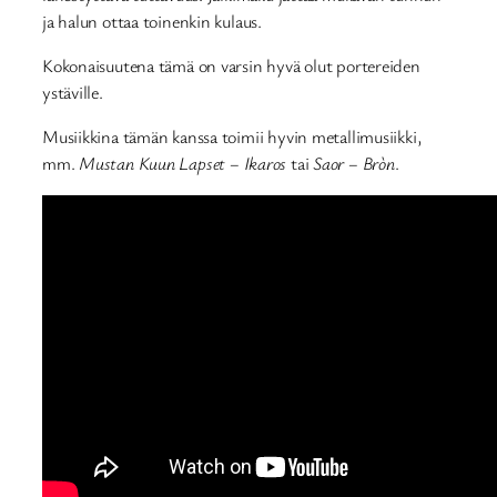
ja halun ottaa toinenkin kulaus.
Kokonaisuutena tämä on varsin hyvä olut portereiden
ystäville.
Musiikkina tämän kanssa toimii hyvin metallimusiikki,
mm.
Mustan Kuun Lapset – Ikaros
tai
Saor – Bròn
.