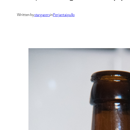
Written by
stargazers
in
Perjantaipullo