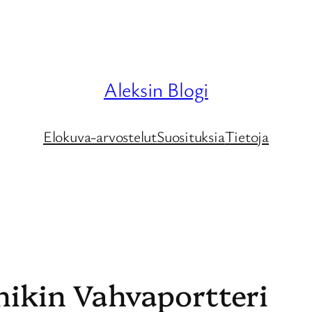
Aleksin Blogi
Elokuva-arvostelut
Suosituksia
Tietoja
nikin Vahvaportteri