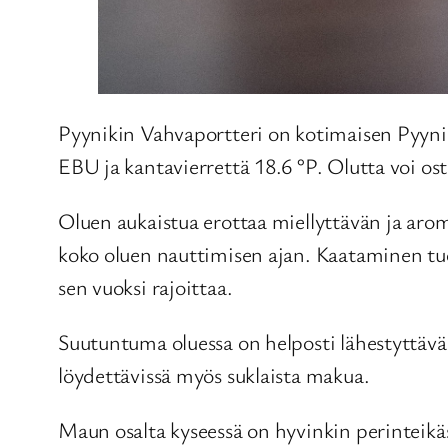
Pyynikin Vahvaportteri on kotimaisen Pyynik
EBU ja kantavierrettä 18.6 °P. Olutta voi os
Oluen aukaistua erottaa miellyttävän ja aro
koko oluen nauttimisen ajan. Kaataminen tuo
sen vuoksi rajoittaa.
Suutuntuma oluessa on helposti lähestyttävä.
löydettävissä myös suklaista makua.
Maun osalta kyseessä on hyvinkin perinteik