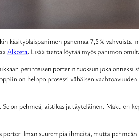
in käsityöläispanimon panemaa 7,5 % vahvuista impe
taa
Alkosta
. Lisää tietoa löytää myös panimon omilta
mikkaan perinteisen porterin tuoksun joka onneksi s
ppiin on helppo prosessi vähäisen vaahtoavuuden v
 Se on pehmeä, aistikas ja täyteläinen. Maku on ke
äs porter ilman suurempia ihmeitä, mutta pehmeän 