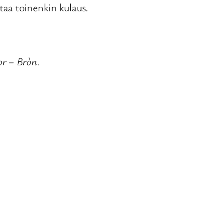
aa toinenkin kulaus.
or – Bròn
.