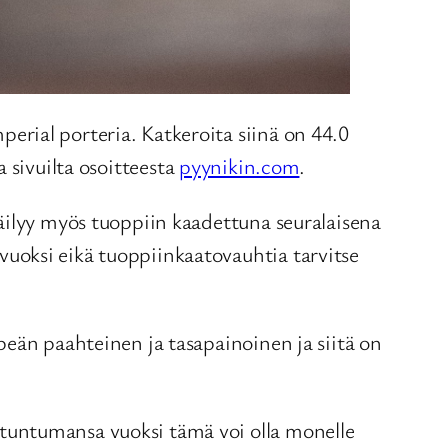
rial porteria. Katkeroita siinä on 44.0
 sivuilta osoitteesta
pyynikin.com
.
äilyy myös tuoppiin kaadettuna seuralaisena
uoksi eikä tuoppiinkaatovauhtia tarvitse
peän paahteinen ja tasapainoinen ja siitä on
tuntumansa vuoksi tämä voi olla monelle