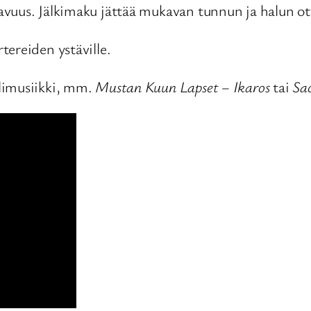
vuus. Jälkimaku jättää mukavan tunnun ja halun ott
ereiden ystäville.
limusiikki, mm.
Mustan Kuun Lapset – Ikaros
tai
Sa