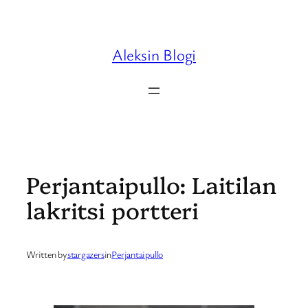
Skip
to
content
Aleksin Blogi
Perjantaipullo: Laitilan
lakritsi portteri
Written by
stargazers
in
Perjantaipullo