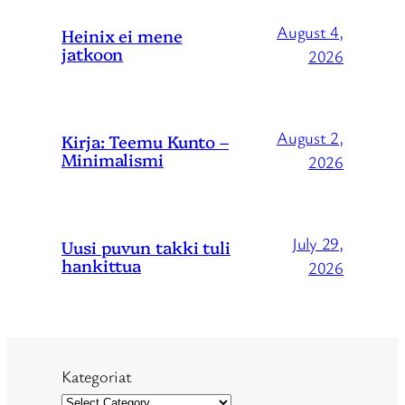
August 4,
Heinix ei mene
jatkoon
2026
August 2,
Kirja: Teemu Kunto –
Minimalismi
2026
July 29,
Uusi puvun takki tuli
hankittua
2026
Kategoriat