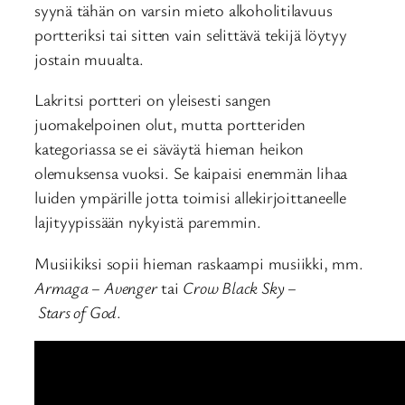
syynä tähän on varsin mieto alkoholitilavuus
portteriksi tai sitten vain selittävä tekijä löytyy
jostain muualta.
Lakritsi portteri on yleisesti sangen
juomakelpoinen olut, mutta portteriden
kategoriassa se ei säväytä hieman heikon
olemuksensa vuoksi. Se kaipaisi enemmän lihaa
luiden ympärille jotta toimisi allekirjoittaneelle
lajityypissään nykyistä paremmin.
Musiikiksi sopii hieman raskaampi musiikki, mm.
Armaga – Avenger
tai
Crow Black Sky –
Stars of God
.