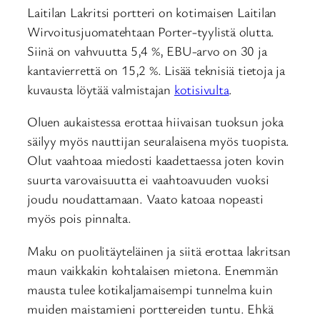
Laitilan Lakritsi portteri on kotimaisen Laitilan
Wirvoitusjuomatehtaan Porter-tyylistä olutta.
Siinä on vahvuutta 5,4 %, EBU-arvo on 30 ja
kantavierrettä on 15,2 %. Lisää teknisiä tietoja ja
kuvausta löytää valmistajan
kotisivulta
.
Oluen aukaistessa erottaa hiivaisan tuoksun joka
säilyy myös nauttijan seuralaisena myös tuopista.
Olut vaahtoaa miedosti kaadettaessa joten kovin
suurta varovaisuutta ei vaahtoavuuden vuoksi
joudu noudattamaan. Vaato katoaa nopeasti
myös pois pinnalta.
Maku on puolitäyteläinen ja siitä erottaa lakritsan
maun vaikkakin kohtalaisen mietona. Enemmän
mausta tulee kotikaljamaisempi tunnelma kuin
muiden maistamieni porttereiden tuntu. Ehkä