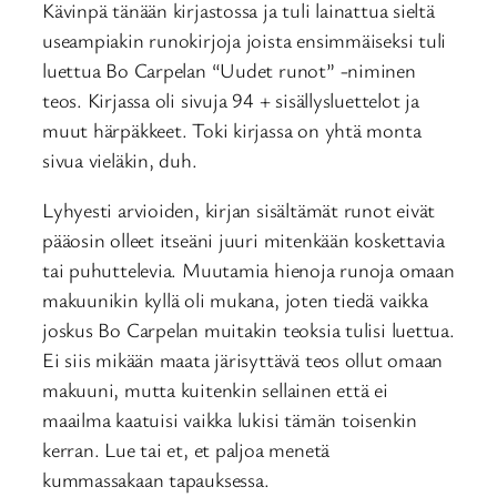
Kävinpä tänään kirjastossa ja tuli lainattua sieltä
useampiakin runokirjoja joista ensimmäiseksi tuli
luettua Bo Carpelan “Uudet runot” -niminen
teos. Kirjassa oli sivuja 94 + sisällysluettelot ja
muut härpäkkeet. Toki kirjassa on yhtä monta
sivua vieläkin, duh.
Lyhyesti arvioiden, kirjan sisältämät runot eivät
pääosin olleet itseäni juuri mitenkään koskettavia
tai puhuttelevia. Muutamia hienoja runoja omaan
makuunikin kyllä oli mukana, joten tiedä vaikka
joskus Bo Carpelan muitakin teoksia tulisi luettua.
Ei siis mikään maata järisyttävä teos ollut omaan
makuuni, mutta kuitenkin sellainen että ei
maailma kaatuisi vaikka lukisi tämän toisenkin
kerran. Lue tai et, et paljoa menetä
kummassakaan tapauksessa.