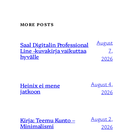
MORE POSTS
August
Saal Digitalin Professional
Line -kuvakirja vaikuttaa
7,
hyvälle
2026
August 4,
Heinix ei mene
jatkoon
2026
August 2,
Kirja: Teemu Kunto –
Minimalismi
2026