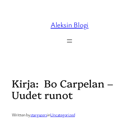
Skip
to
content
Aleksin Blogi
Kirja: Bo Carpelan –
Uudet runot
Written by
stargazers
in
Uncategorized