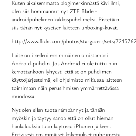
Kuten aikaisemmasta blogimerkinnästä kävi ilmi,
olen siis hommannut nyt ZTE Blade -
androidpuhelimen kakkospuhelimeksi. Pistetään
siis tähän nyt kyseisen laitteen unboxing-kuvat.
http://www.flickr.com/photos/stargazers/sets/7215
Laite on itselleni ensimmäinen omistamani
Android-puhelin. Jos Android ei ole tuttu niin
kerrottankoon lyhyesti että se on puhelimen
käyttöjärjestelmä, eli ohjelmisto mikä saa laitteen
toimimaan näin perusihmisen ymmärrettävässä
muodossa.
Nyt olen eilen tuota rämpännyt ja tänään
myöskin ja täytyy sanoa että on ollut hieman
hankaluuksia tuon käytössä iPhonen jälkeen.
Erityisesti ensimmäiset kokemukset puhelimesta