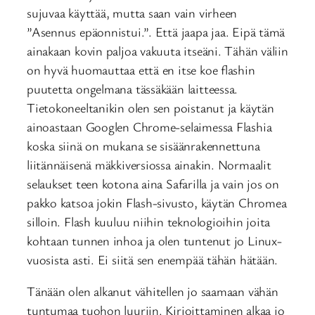
sujuvaa käyttää, mutta saan vain virheen
”Asennus epäonnistui.”. Että jaapa jaa. Eipä tämä
ainakaan kovin paljoa vakuuta itseäni. Tähän väliin
on hyvä huomauttaa että en itse koe flashin
puutetta ongelmana tässäkään laitteessa.
Tietokoneeltanikin olen sen poistanut ja käytän
ainoastaan Googlen Chrome-selaimessa Flashia
koska siinä on mukana se sisäänrakennettuna
liitännäisenä mäkkiversiossa ainakin. Normaalit
selaukset teen kotona aina Safarilla ja vain jos on
pakko katsoa jokin Flash-sivusto, käytän Chromea
silloin. Flash kuuluu niihin teknologioihin joita
kohtaan tunnen inhoa ja olen tuntenut jo Linux-
vuosista asti. Ei siitä sen enempää tähän hätään.
Tänään olen alkanut vähitellen jo saamaan vähän
tuntumaa tuohon luuriin. Kirjoittaminen alkaa jo