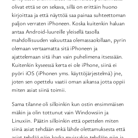
olivat että se on sekava, sillä on erittäin huono
kirjoittaa ja että näyttöä saa painaa suhteettoman
paljon verraten iPhoneen. Koska kuitenkin haluan
antaa Android-luureille yleisellä tasolla
mahdollisuuden vakuuttaa olemassaolollaan, pyrin
olemaan vertaamatta sitä iPhoneen ja
ajattelemaan sitä ihan vain puhelimena itsessään.
Kuitenkin kyseessä kerta ei ole iPhone, siinä ei
pyöri iOS (iPhonen yms. käyttöjärjestelmä) jne,
joten sen opettelu vaatii oman aikansa jotta oppii
miten asiat siinä toimii.
Sama tilanne oli silloinkin kun ostin ensimmäisen
mäkin ja olin tottunut vain Windowsiin ja
Linuxiin. Päätin silloinkin että opettelen miten
siinä asiat tehdään enkä lähde olettamuksesta että
asiat tehdää näin koska muissakin tehdään niin ja