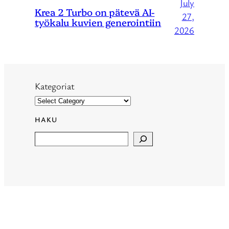
July
Krea 2 Turbo on pätevä AI-
27,
työkalu kuvien generointiin
2026
Kategoriat
HAKU
Search