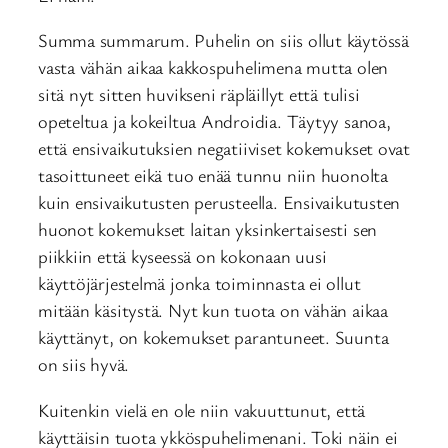
Summa summarum. Puhelin on siis ollut käytössä
vasta vähän aikaa kakkospuhelimena mutta olen
sitä nyt sitten huvikseni räpläillyt että tulisi
opeteltua ja kokeiltua Androidia. Täytyy sanoa,
että ensivaikutuksien negatiiviset kokemukset ovat
tasoittuneet eikä tuo enää tunnu niin huonolta
kuin ensivaikutusten perusteella. Ensivaikutusten
huonot kokemukset laitan yksinkertaisesti sen
piikkiin että kyseessä on kokonaan uusi
käyttöjärjestelmä jonka toiminnasta ei ollut
mitään käsitystä. Nyt kun tuota on vähän aikaa
käyttänyt, on kokemukset parantuneet. Suunta
on siis hyvä.
Kuitenkin vielä en ole niin vakuuttunut, että
käyttäisin tuota ykköspuhelimenani. Toki näin ei