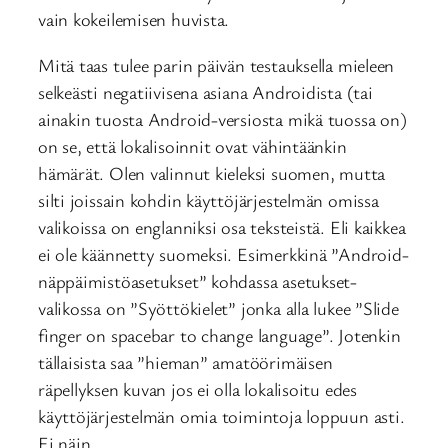
vain kokeilemisen huvista.
Mitä taas tulee parin päivän testauksella mieleen
selkeästi negatiivisena asiana Androidista (tai
ainakin tuosta Android-versiosta mikä tuossa on)
on se, että lokalisoinnit ovat vähintäänkin
hämärät. Olen valinnut kieleksi suomen, mutta
silti joissain kohdin käyttöjärjestelmän omissa
valikoissa on englanniksi osa teksteistä. Eli kaikkea
ei ole käännetty suomeksi. Esimerkkinä ”Android-
näppäimistöasetukset” kohdassa asetukset-
valikossa on ”Syöttökielet” jonka alla lukee ”Slide
finger on spacebar to change language”. Jotenkin
tällaisista saa ”hieman” amatöörimäisen
räpellyksen kuvan jos ei olla lokalisoitu edes
käyttöjärjestelmän omia toimintoja loppuun asti.
Ei näin.