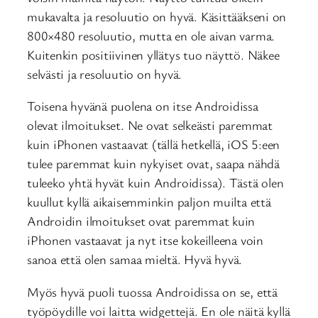
mukavalta ja resoluutio on hyvä. Käsittääkseni on
800×480 resoluutio, mutta en ole aivan varma.
Kuitenkin positiivinen yllätys tuo näyttö. Näkee
selvästi ja resoluutio on hyvä.
Toisena hyvänä puolena on itse Androidissa
olevat ilmoitukset. Ne ovat selkeästi paremmat
kuin iPhonen vastaavat (tällä hetkellä, iOS 5:een
tulee paremmat kuin nykyiset ovat, saapa nähdä
tuleeko yhtä hyvät kuin Androidissa). Tästä olen
kuullut kyllä aikaisemminkin paljon muilta että
Androidin ilmoitukset ovat paremmat kuin
iPhonen vastaavat ja nyt itse kokeilleena voin
sanoa että olen samaa mieltä. Hyvä hyvä.
Myös hyvä puoli tuossa Androidissa on se, että
työpöydille voi laitta widgettejä. En ole näitä kyllä