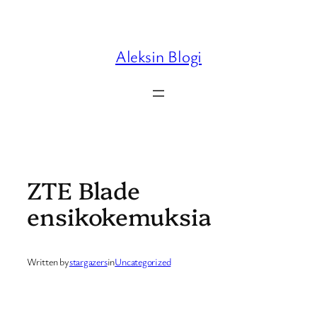
Skip
to
content
Aleksin Blogi
ZTE Blade
ensikokemuksia
Written by
stargazers
in
Uncategorized