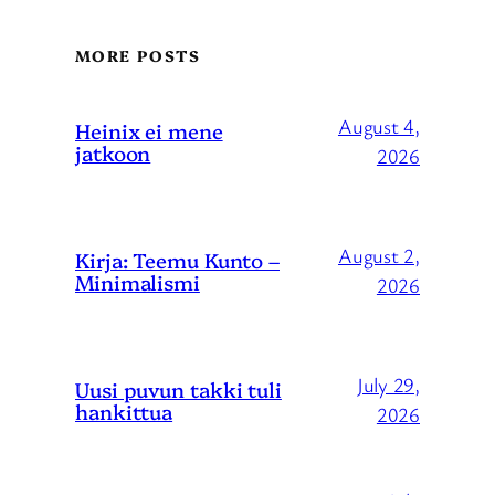
MORE POSTS
August 4,
Heinix ei mene
jatkoon
2026
August 2,
Kirja: Teemu Kunto –
Minimalismi
2026
July 29,
Uusi puvun takki tuli
hankittua
2026