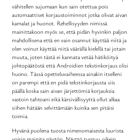
vähitellen sujumaan kun sain otettua pois
automaattiset korjaustoiminnot jotka olivat aivan
kamalat ja huonot. Rehellisyyden nimissä
mainittakoon myös se, että pidän hyvinkin paljon
mahdollisena että en vain osannut käyttää niitä ja
olen voinut käyttää niitä väärällä kielellä tai jotain
muuta, joten tästä ei kannata vetää hätiköityä
johtopäätöstä että Androidien tekstinkorjaus olisi
huono. Tässä opetteluvaiheessa ainakin itselleni
on parempi että en pidä tekstinkorjausta siis
päällä koska sain aivan järjettömiä korjauksia
vastoin tahtoani eikä kärsivällisyyttä ollut alkaa
siihen hätään selvittämään kuinka sen pitäisi
toimia.
Hyvänä puolena tuosta nimenomaisesta luurista
voisin mainita näytön. Näyttö tuntuu oikein