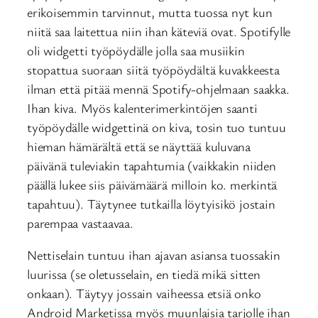
erikoisemmin tarvinnut, mutta tuossa nyt kun
niitä saa laitettua niin ihan käteviä ovat. Spotifylle
oli widgetti työpöydälle jolla saa musiikin
stopattua suoraan siitä työpöydältä kuvakkeesta
ilman että pitää mennä Spotify-ohjelmaan saakka.
Ihan kiva. Myös kalenterimerkintöjen saanti
työpöydälle widgettinä on kiva, tosin tuo tuntuu
hieman hämärältä että se näyttää kuluvana
päivänä tuleviakin tapahtumia (vaikkakin niiden
päällä lukee siis päivämäärä milloin ko. merkintä
tapahtuu). Täytynee tutkailla löytyisikö jostain
parempaa vastaavaa.
Nettiselain tuntuu ihan ajavan asiansa tuossakin
luurissa (se oletusselain, en tiedä mikä sitten
onkaan). Täytyy jossain vaiheessa etsiä onko
Android Marketissa myös muunlaisia tarjolle ihan