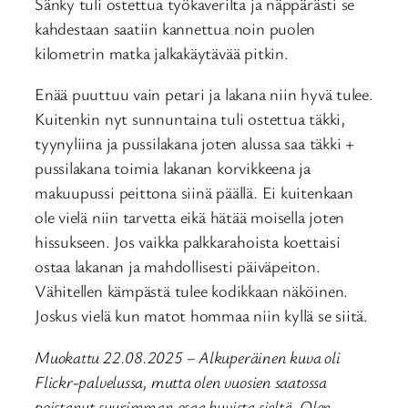
Sänky tuli ostettua työkaverilta ja näppärästi se
kahdestaan saatiin kannettua noin puolen
kilometrin matka jalkakäytävää pitkin.
Enää puuttuu vain petari ja lakana niin hyvä tulee.
Kuitenkin nyt sunnuntaina tuli ostettua täkki,
tyynyliina ja pussilakana joten alussa saa täkki +
pussilakana toimia lakanan korvikkeena ja
makuupussi peittona siinä päällä. Ei kuitenkaan
ole vielä niin tarvetta eikä hätää moisella joten
hissukseen. Jos vaikka palkkarahoista koettaisi
ostaa lakanan ja mahdollisesti päiväpeiton.
Vähitellen kämpästä tulee kodikkaan näköinen.
Joskus vielä kun matot hommaa niin kyllä se siitä.
Muokattu 22.08.2025 – Alkuperäinen kuva oli
Flickr-palvelussa, mutta olen vuosien saatossa
poistanut suurimman osaa kuvista sieltä. Olen