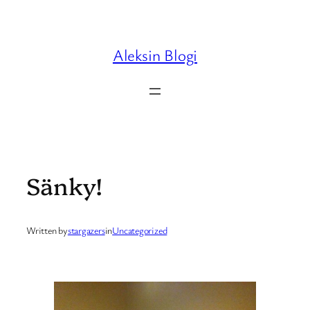
Skip
to
content
Aleksin Blogi
Sänky!
Written by
stargazers
in
Uncategorized