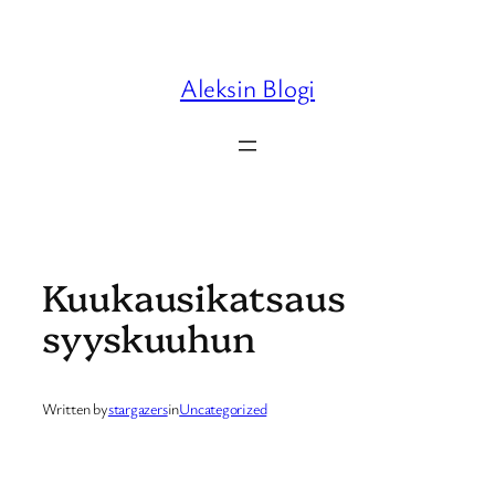
Skip
to
content
Aleksin Blogi
Kuukausikatsaus
syyskuuhun
Written by
stargazers
in
Uncategorized