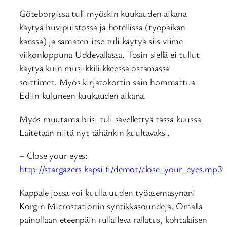
Göteborgissa tuli myöskin kuukauden aikana
käytyä huvipuistossa ja hotellissa (työpaikan
kanssa) ja samaten itse tuli käytyä siis viime
viikonloppuna Uddevallassa. Tosin siellä ei tullut
käytyä kuin musiikkiliikkeessä ostamassa
soittimet. Myös kirjatokortin sain hommattua
Ediin kuluneen kuukauden aikana.
Myös muutama biisi tuli sävellettyä tässä kuussa.
Laitetaan niitä nyt tähänkin kuultavaksi.
– Close your eyes:
http://stargazers.kapsi.fi/demot/close_your_eyes.mp3
Kappale jossa voi kuulla uuden työasemasynani
Korgin Microstationin syntikkasoundeja. Omalla
painollaan eteenpäin rullaileva rallatus, kohtalaisen