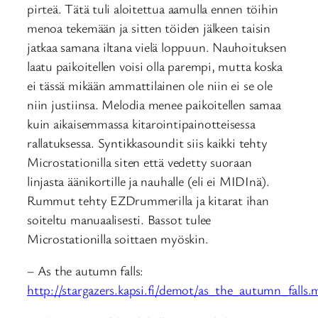
pirteä. Tätä tuli aloitettua aamulla ennen töihin
menoa tekemään ja sitten töiden jälkeen taisin
jatkaa samana iltana vielä loppuun. Nauhoituksen
laatu paikoitellen voisi olla parempi, mutta koska
ei tässä mikään ammattilainen ole niin ei se ole
niin justiinsa. Melodia menee paikoitellen samaa
kuin aikaisemmassa kitarointipainotteisessa
rallatuksessa. Syntikkasoundit siis kaikki tehty
Microstationilla siten että vedetty suoraan
linjasta äänikortille ja nauhalle (eli ei MIDInä).
Rummut tehty EZDrummerilla ja kitarat ihan
soiteltu manuaalisesti. Bassot tulee
Microstationilla soittaen myöskin.
– As the autumn falls:
http://stargazers.kapsi.fi/demot/as_the_autumn_falls