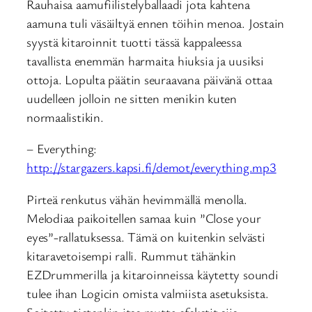
Rauhaisa aamufiilistelyballaadi jota kahtena
aamuna tuli väsäiltyä ennen töihin menoa. Jostain
syystä kitaroinnit tuotti tässä kappaleessa
tavallista enemmän harmaita hiuksia ja uusiksi
ottoja. Lopulta päätin seuraavana päivänä ottaa
uudelleen jolloin ne sitten menikin kuten
normaalistikin.
– Everything:
http://stargazers.kapsi.fi/demot/everything.mp3
Pirteä renkutus vähän hevimmällä menolla.
Melodiaa paikoitellen samaa kuin ”Close your
eyes”-rallatuksessa. Tämä on kuitenkin selvästi
kitaravetoisempi ralli. Rummut tähänkin
EZDrummerilla ja kitaroinneissa käytetty soundi
tulee ihan Logicin omista valmiista asetuksista.
Soitettu tietenkin itse mutta efeketit siis