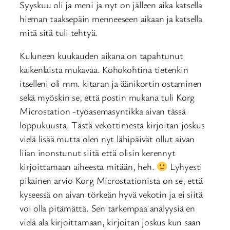
Syyskuu oli ja meni ja nyt on jälleen aika katsella
hieman taaksepäin menneeseen aikaan ja katsella
mitä sitä tuli tehtyä.
Kuluneen kuukauden aikana on tapahtunut
kaikenlaista mukavaa. Kohokohtina tietenkin
itselleni oli mm. kitaran ja äänikortin ostaminen
sekä myöskin se, että postin mukana tuli Korg
Microstation -työasemasyntikka aivan tässä
loppukuusta. Tästä vekottimesta kirjoitan joskus
vielä lisää mutta olen nyt lähipäivät ollut aivan
liian inonstunut siitä että olisin kerennyt
kirjoittamaan aiheesta mitään, heh.
Lyhyesti
pikainen arvio Korg Microstationista on se, että
kyseessä on aivan törkeän hyvä vekotin ja ei siitä
voi olla pitämättä. Sen tarkempaa analyysiä en
vielä ala kirjoittamaan, kirjoitan joskus kun saan