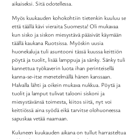
aikaiseksi. Sitä odotellessa.
Myös kuukauden kohokohtiin tietenkin kuuluu se
että täällä kävi vieraita Suomesta! Oli mukavaa
kun sisko ja siskon miesystävä pääsivät käymään
täällä kaukana Ruotsissa. Myöskin uusia
huonekaluja tuli asuntooni tässä kuussa keittiön
pöytä ja tuolit, lisää lamppuja ja sänky. Sänky tuli
kannettua työkaverin luota ihan perinteisellä
kanna-se-itse menetelmällä hänen kanssaan.
Halvalla lähti ja oikein mukava nukkua. Pöytä ja
tuolit ja lamput tulivat talooni siskoni ja
miesystävänsä toimesta, kiitos siitä, nyt voi
keittiössä aina syödä eikä tarvitse olohuoneessa
sapuskaa vetää naamaan.
Kuluneen kuukauden aikana on tullut harrasteltua