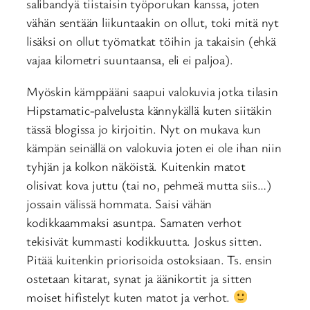
salibandyä tiistaisin työporukan kanssa, joten
vähän sentään liikuntaakin on ollut, toki mitä nyt
lisäksi on ollut työmatkat töihin ja takaisin (ehkä
vajaa kilometri suuntaansa, eli ei paljoa).
Myöskin kämppääni saapui valokuvia jotka tilasin
Hipstamatic-palvelusta kännykällä kuten siitäkin
tässä blogissa jo kirjoitin. Nyt on mukava kun
kämpän seinällä on valokuvia joten ei ole ihan niin
tyhjän ja kolkon näköistä. Kuitenkin matot
olisivat kova juttu (tai no, pehmeä mutta siis…)
jossain välissä hommata. Saisi vähän
kodikkaammaksi asuntpa. Samaten verhot
tekisivät kummasti kodikkuutta. Joskus sitten.
Pitää kuitenkin priorisoida ostoksiaan. Ts. ensin
ostetaan kitarat, synat ja äänikortit ja sitten
moiset hifistelyt kuten matot ja verhot.