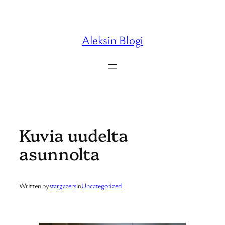
Skip
to
content
Aleksin Blogi
Kuvia uudelta
asunnolta
Written by
stargazers
in
Uncategorized