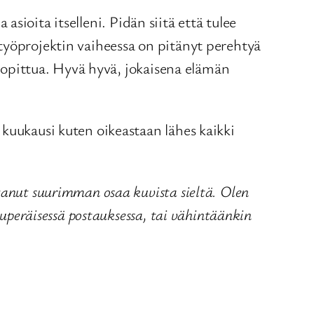
 asioita itselleni. Pidän siitä että tulee
työprojektin vaiheessa on pitänyt perehtyä
t opittua. Hyvä hyvä, jokaisena elämän
kuukausi kuten oikeastaan lähes kaikki
tanut suurimman osaa kuvista sieltä. Olen
kuperäisessä postauksessa, tai vähintäänkin