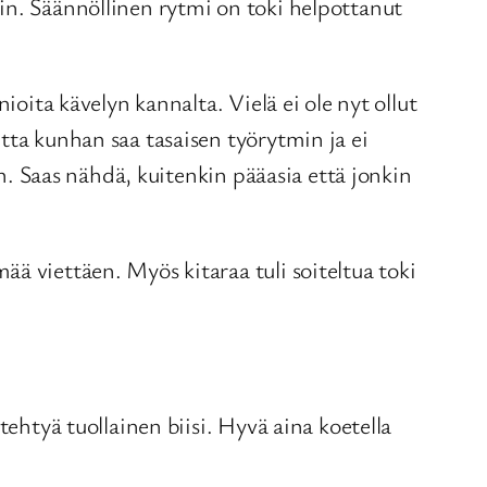
in. Säännöllinen rytmi on toki helpottanut
ioita kävelyn kannalta. Vielä ei ole nyt ollut
tta kunhan saa tasaisen työrytmin ja ei
in. Saas nähdä, kuitenkin pääasia että jonkin
ä viettäen. Myös kitaraa tuli soiteltua toki
tehtyä tuollainen biisi. Hyvä aina koetella