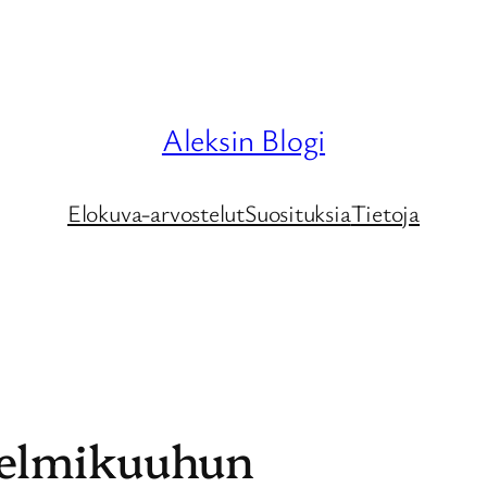
Aleksin Blogi
Elokuva-arvostelut
Suosituksia
Tietoja
helmikuuhun