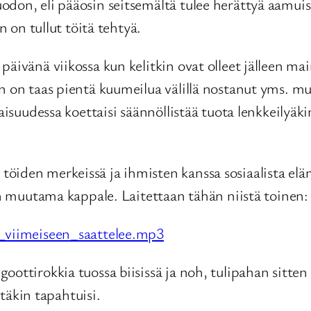
odon, eli pääosin seitsemältä tulee herättyä aamuis
n on tullut töitä tehtyä.
äivänä viikossa kun kelitkin ovat olleet jälleen main
n on taas pientä kuumeilua välillä nostanut yms. mu
vaisuudessa koettaisi säännöllistää tuota lenkkeilyäk
iden merkeissä ja ihmisten kanssa sosiaalista elämä
uin muutama kappale. Laitettaan tähän niistä toinen:
n_viimeiseen_saattelee.mp3
ottirokkia tuossa biisissä ja noh, tulipahan sitten 
stäkin tapahtuisi.