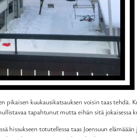
n pikaisen kuukausikatsauksen voisin taas tehdä. Kut
listavaa tapahtunut mutta eihän sitä jokaisessa k
ssä hissukseen totutellessa taas Joensuun elämäään j