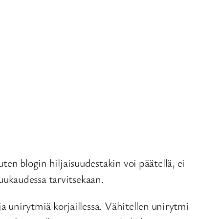
en blogin hiljaisuudestakin voi päätellä, ei
uukaudessa tarvitsekaan.
a unirytmiä korjaillessa. Vähitellen unirytmi