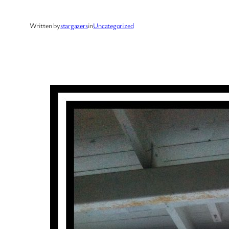
Written by
stargazers
in
Uncategorized