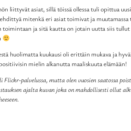
iittyvät asiat, sillä töissä ollessa tuli opittua uusia
rehdittyä mitenkä eri asiat toimivat ja muutamassa 
toimintaan ja sitä kautta on jotain uutta siis tullu
in
tä huolimatta kuukausi oli erittäin mukava ja hyvä 
positiivisin mielin alkanutta maaliskuuta elämään!
Flickr-palvelussa, mutta olen vuosien saatossa pois
ostauksen ajalta kuvan joka on mahdollisesti ollut al
heeseen.