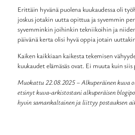
Erittäin hyvänä puolena kuukaudessa oli työhön l
joskus jotakin uutta opittua ja syvemmin pe
syvemminkin joihinkin tekniikoihin ja niiden 
päivänä kerta olisi hyvä oppia jotain uuttak
Kaiken kaikkiaan kaikesta tekemisen vähyydes
kuukaudet elämäsäs ovat. Ei muuta kuin siis 
Muokattu 22.08.2025 – Alkuperäinen kuva oli 
etsinyt kuva-arkistostani alkuperäisen blogip
hyvin samankaltainen ja liittyy postauksen ai