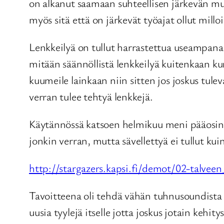
on alkanut saamaan suhteellisen järkevän mu
myös sitä että on järkevät työajat ollut milloi
Lenkkeilyä on tullut harrastettua useampana p
mitään säännöllistä lenkkeilyä kuitenkaan ku
kuumeile lainkaan niin sitten jos joskus tule
verran tulee tehtyä lenkkejä.
Käytännössä katsoen helmikuu meni pääosin tö
jonkin verran, mutta sävellettyä ei tullut k
http://stargazers.kapsi.fi/demot/02-talvee
Tavoitteena oli tehdä vähän tuhnusoundista go
uusia tyylejä itselle jotta joskus jotain kehity