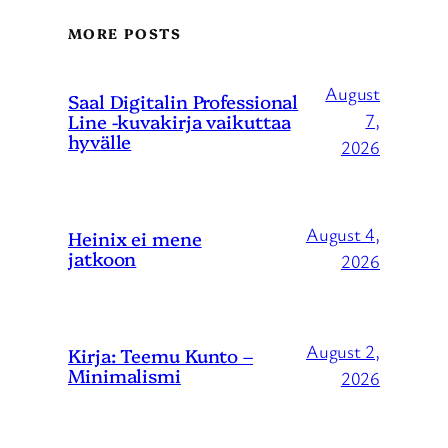
MORE POSTS
August
Saal Digitalin Professional
Line -kuvakirja vaikuttaa
7,
hyvälle
2026
August 4,
Heinix ei mene
jatkoon
2026
August 2,
Kirja: Teemu Kunto –
Minimalismi
2026