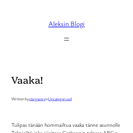
Skip
to
content
Aleksin Blogi
Vaaka!
Written by
stargazers
in
Uncategorized
Tulipas tänään hommailtua vaaka tänne asunnolle
Teknisiltä joka sijaitsee Carlssonin talossa ABC:n