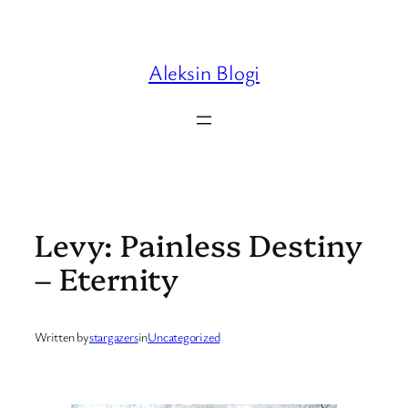
Skip
to
content
Aleksin Blogi
Levy: Painless Destiny
– Eternity
Written by
stargazers
in
Uncategorized