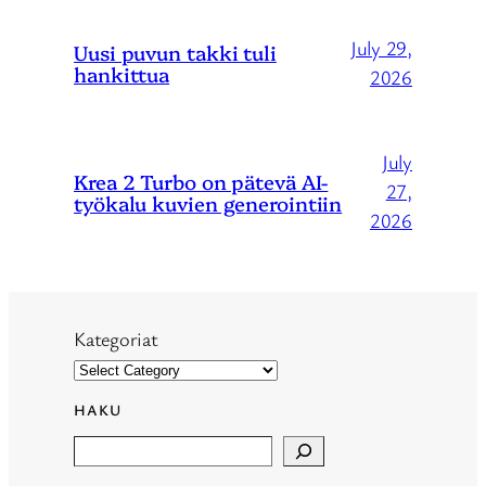
July 29,
Uusi puvun takki tuli
hankittua
2026
July
Krea 2 Turbo on pätevä AI-
27,
työkalu kuvien generointiin
2026
Kategoriat
HAKU
Search