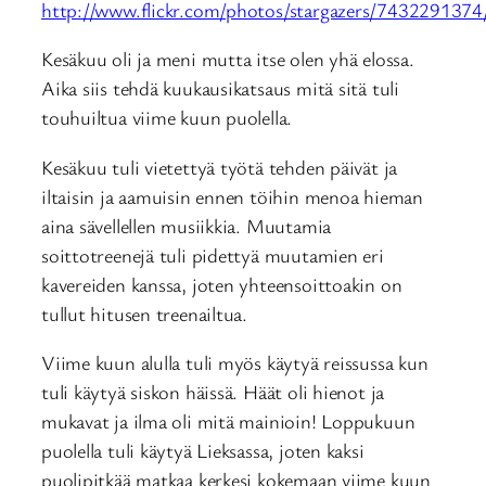
http://www.flickr.com/photos/stargazers/7432291374
Kesäkuu oli ja meni mutta itse olen yhä elossa.
Aika siis tehdä kuukausikatsaus mitä sitä tuli
touhuiltua viime kuun puolella.
Kesäkuu tuli vietettyä työtä tehden päivät ja
iltaisin ja aamuisin ennen töihin menoa hieman
aina sävellellen musiikkia. Muutamia
soittotreenejä tuli pidettyä muutamien eri
kavereiden kanssa, joten yhteensoittoakin on
tullut hitusen treenailtua.
Viime kuun alulla tuli myös käytyä reissussa kun
tuli käytyä siskon häissä. Häät oli hienot ja
mukavat ja ilma oli mitä mainioin! Loppukuun
puolella tuli käytyä Lieksassa, joten kaksi
puolipitkää matkaa kerkesi kokemaan viime kuun