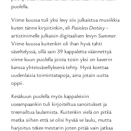
puolella.
Viime kuussa tuli yksi levy siis julkaistua musiikkia
kuten tänne kirjoitinkin, eli
Painless Destiny
-
artistinimelle julkaisin digitaalisen levyn
Summer.
Viime kuussa kuitenkin oli ihan hyvä tahti
säveltelyssä, sillä sain 39 kappaletta väännettyä
viime kuun puolella joista tosin yksi on kaverin
kanssa yhteissävellyksenä tehty. Hyvä koettaa
uudenlaisia toimintatapoja, aina jotain uutta
oppii.
Kesäkuun puolella myös kappaleisiin
useampaankin tuli kirjoiteltua sanoitukset ja
treenailtua laulamista. Kuitenkin vielä on pitkä
matka siihen että se olisi hyvää se laulu, mutta
harjoitus tekee mestarin joten pitää vain jatkaa