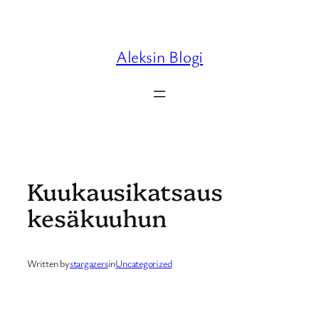
Skip
to
content
Aleksin Blogi
Kuukausikatsaus
kesäkuuhun
Written by
stargazers
in
Uncategorized