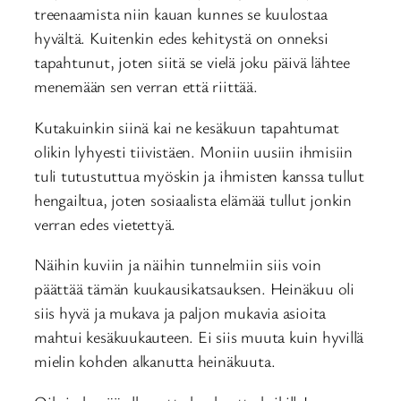
treenaamista niin kauan kunnes se kuulostaa
hyvältä. Kuitenkin edes kehitystä on onneksi
tapahtunut, joten siitä se vielä joku päivä lähtee
menemään sen verran että riittää.
Kutakuinkin siinä kai ne kesäkuun tapahtumat
olikin lyhyesti tiivistäen. Moniin uusiin ihmisiin
tuli tutustuttua myöskin ja ihmisten kanssa tullut
hengailtua, joten sosiaalista elämää tullut jonkin
verran edes vietettyä.
Näihin kuviin ja näihin tunnelmiin siis voin
päättää tämän kuukausikatsauksen. Heinäkuu oli
siis hyvä ja mukava ja paljon mukavia asioita
mahtui kesäkuukauteen. Ei siis muuta kuin hyvillä
mielin kohden alkanutta heinäkuuta.