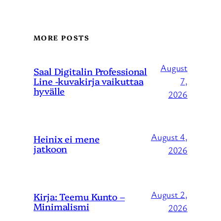
MORE POSTS
August
Saal Digitalin Professional
Line -kuvakirja vaikuttaa
7,
hyvälle
2026
August 4,
Heinix ei mene
jatkoon
2026
August 2,
Kirja: Teemu Kunto –
Minimalismi
2026