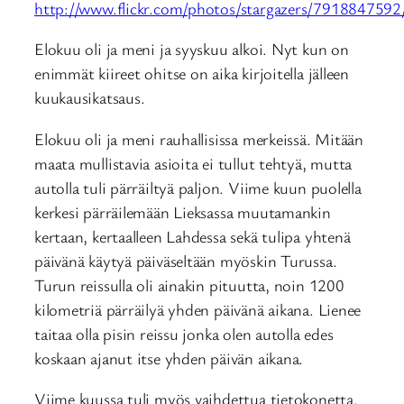
http://www.flickr.com/photos/stargazers/7918847592
Elokuu oli ja meni ja syyskuu alkoi. Nyt kun on
enimmät kiireet ohitse on aika kirjoitella jälleen
kuukausikatsaus.
Elokuu oli ja meni rauhallisissa merkeissä. Mitään
maata mullistavia asioita ei tullut tehtyä, mutta
autolla tuli pärräiltyä paljon. Viime kuun puolella
kerkesi pärräilemään Lieksassa muutamankin
kertaan, kertaalleen Lahdessa sekä tulipa yhtenä
päivänä käytyä päiväseltään myöskin Turussa.
Turun reissulla oli ainakin pituutta, noin 1200
kilometriä pärräilyä yhden päivänä aikana. Lienee
taitaa olla pisin reissu jonka olen autolla edes
koskaan ajanut itse yhden päivän aikana.
Viime kuussa tuli myös vaihdettua tietokonetta.