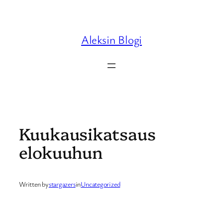
Skip
to
content
Aleksin Blogi
Kuukausikatsaus
elokuuhun
Written by
stargazers
in
Uncategorized