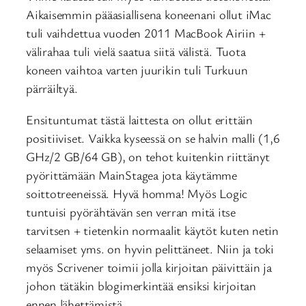
Aikaisemmin pääasiallisena koneenani ollut iMac
tuli vaihdettua vuoden 2011 MacBook Airiin +
välirahaa tuli vielä saatua siitä välistä. Tuota
koneen vaihtoa varten juurikin tuli Turkuun
pärräiltyä.
Ensituntumat tästä laittesta on ollut erittäin
positiiviset. Vaikka kyseessä on se halvin malli (1,6
GHz/2 GB/64 GB), on tehot kuitenkin riittänyt
pyörittämään MainStagea jota käytämme
soittotreeneissä. Hyvä homma! Myös Logic
tuntuisi pyörähtävän sen verran mitä itse
tarvitsen + tietenkin normaalit käytöt kuten netin
selaamiset yms. on hyvin pelittäneet. Niin ja toki
myös Scrivener toimii jolla kirjoitan päivittäin ja
johon tätäkin blogimerkintää ensiksi kirjoitan
ennen lähettämistä.