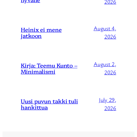
2026
August 4,
Heinix ei mene
jatkoon
2026
August 2,
Kirja: Teemu Kunto –
Minimalismi
2026
July 29,
Uusi puvun takki tuli
hankittua
2026