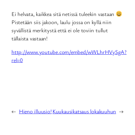
Ei helvata, kaikkea sitä netissä tuleekin vastaan
Pistetään siis jakoon, laulu jossa on kyllä niin
syvällistä merkitystä että ei ole toviin tullut
tällaista vastaan!
http://www.youtube.com/embed/wWLhrHVySgA?
rel=0
←
Hieno illuusio!
Kuukausikatsaus lokakuuhun
→