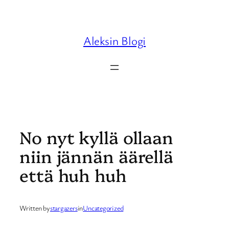
Skip
to
content
Aleksin Blogi
No nyt kyllä ollaan
niin jännän äärellä
että huh huh
Written by
stargazers
in
Uncategorized