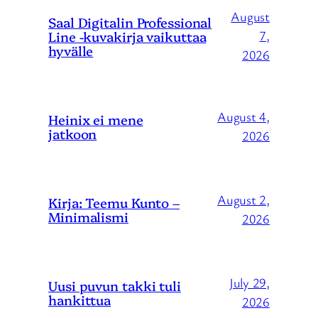
August
Saal Digitalin Professional
Line -kuvakirja vaikuttaa
7,
hyvälle
2026
August 4,
Heinix ei mene
jatkoon
2026
August 2,
Kirja: Teemu Kunto –
Minimalismi
2026
July 29,
Uusi puvun takki tuli
hankittua
2026