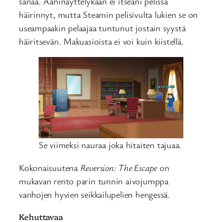
sanaa. Ääninäyttelykään ei itseäni pelissä
häirinnyt, mutta Steamin pelisivulta lukien se on
useampaakin pelaajaa tuntunut jostain syystä
häiritsevän. Makuasioista ei voi kuin kiistellä.
Se viimeksi nauraa joka hitaiten tajuaa.
Kokonaisuutena
Reversion: The Escape
on
mukavan rento parin tunnin aivojumppa
vanhojen hyvien seikkailupelien hengessä.
Kehuttavaa