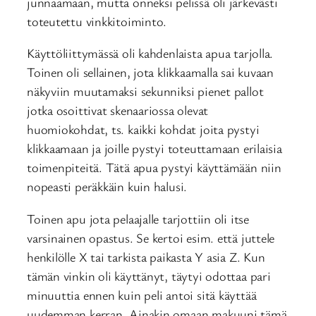
junnaamaan, mutta onneksi pelissä oli järkevästi
toteutettu vinkkitoiminto.
Käyttöliittymässä oli kahdenlaista apua tarjolla.
Toinen oli sellainen, jota klikkaamalla sai kuvaan
näkyviin muutamaksi sekunniksi pienet pallot
jotka osoittivat skenaariossa olevat
huomiokohdat, ts. kaikki kohdat joita pystyi
klikkaamaan ja joille pystyi toteuttamaan erilaisia
toimenpiteitä. Tätä apua pystyi käyttämään niin
nopeasti peräkkäin kuin halusi.
Toinen apu jota pelaajalle tarjottiin oli itse
varsinainen opastus. Se kertoi esim. että juttele
henkilölle X tai tarkista paikasta Y asia Z. Kun
tämän vinkin oli käyttänyt, täytyi odottaa pari
minuuttia ennen kuin peli antoi sitä käyttää
uudemman kerran. Ainakin omaan makuuni tämä