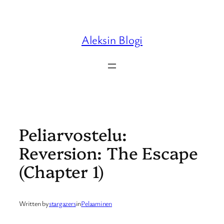
Skip
to
content
Aleksin Blogi
Peliarvostelu:
Reversion: The Escape
(Chapter 1)
Written by
stargazers
in
Pelaaminen