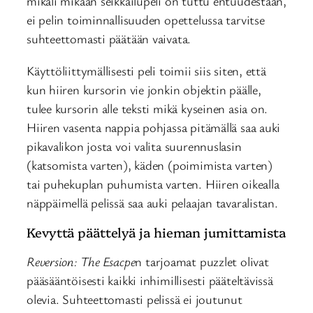
mikäli mikään seikkailupeli on tuttu entuudestaan,
ei pelin toiminnallisuuden opettelussa tarvitse
suhteettomasti päätään vaivata.
Käyttöliittymällisesti peli toimii siis siten, että
kun hiiren kursorin vie jonkin objektin päälle,
tulee kursorin alle teksti mikä kyseinen asia on.
Hiiren vasenta nappia pohjassa pitämällä saa auki
pikavalikon josta voi valita suurennuslasin
(katsomista varten), käden (poimimista varten)
tai puhekuplan puhumista varten. Hiiren oikealla
näppäimellä pelissä saa auki pelaajan tavaralistan.
Kevyttä päättelyä ja hieman jumittamista
Reversion: The Esacpe
n tarjoamat puzzlet olivat
pääsääntöisesti kaikki inhimillisesti pääteltävissä
olevia. Suhteettomasti pelissä ei joutunut