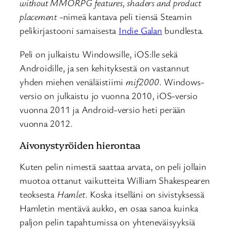
without MMORPG features, shaders and product
placement
-nimeä kantava peli tiensä Steamin
pelikirjastooni samaisesta
Indie Galan
bundlesta.
Peli on julkaistu Windowsille, iOS:lle sekä
Androidille, ja sen kehityksestä on vastannut
yhden miehen venäläistiimi
mif2000
. Windows-
versio on julkaistu jo vuonna 2010, iOS-versio
vuonna 2011 ja Android-versio heti perään
vuonna 2012.
Aivonystyröiden hierontaa
Kuten pelin nimestä saattaa arvata, on peli jollain
muotoa ottanut vaikutteita William Shakespearen
teoksesta
Hamlet
. Koska itselläni on sivistyksessä
Hamletin mentävä aukko, en osaa sanoa kuinka
paljon pelin tapahtumissa on yhteneväisyyksiä