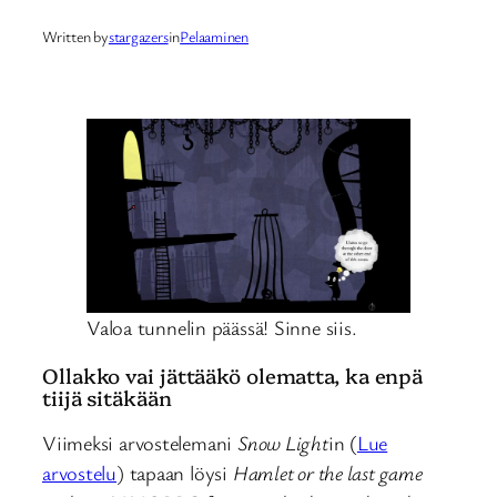
Written by
stargazers
in
Pelaaminen
Valoa tunnelin päässä! Sinne siis.
Ollakko vai jättääkö olematta, ka enpä
tiijä sitäkään
Viimeksi arvostelemani
Snow Light
in (
Lue
arvostelu
) tapaan löysi
Hamlet or the last game