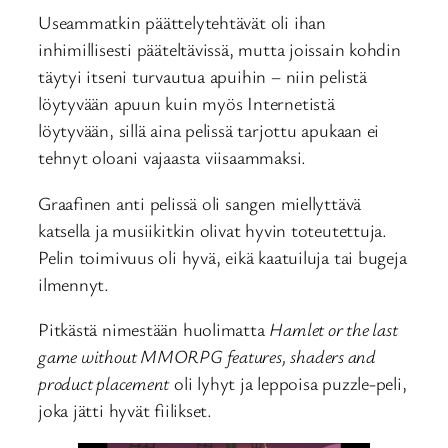
Useammatkin päättelytehtävät oli ihan
inhimillisesti pääteltävissä, mutta joissain kohdin
täytyi itseni turvautua apuihin – niin pelistä
löytyvään apuun kuin myös Internetistä
löytyvään, sillä aina pelissä tarjottu apukaan ei
tehnyt oloani vajaasta viisaammaksi.
Graafinen anti pelissä oli sangen miellyttävä
katsella ja musiikitkin olivat hyvin toteutettuja.
Pelin toimivuus oli hyvä, eikä kaatuiluja tai bugeja
ilmennyt.
Pitkästä nimestään huolimatta
Hamlet or the last
game without MMORPG features, shaders and
product placement
oli lyhyt ja leppoisa puzzle-peli,
joka jätti hyvät fiilikset.