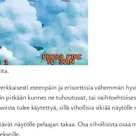
ita.
e verkkaisesti eteenpäin ja erisorttisia vähemmän hy
iin pitkään kunnes ne tuhoutuvat, tai vaihtoehtoisest
ista tulee käytettyä, sillä vihollisia sikiää näytöll
ntävät näytölle pelaajan takaa. Osa vihollisista osa
ekseille.