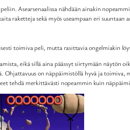
 peliin. Asearsenaalissa nähdään ainakin nopeammin 
hokkaita raketteja sekä myös useampaan eri suuntaa
sesti toimiva peli, mutta rasittavia ongelmiakin löy
amista, eikä sillä aina päässyt siirtymään näytön o
hjattavuus on näppäimistöllä hyvä ja toimiva, mutta 
kkeet tehdä merkittävästi nopeammin kuin näppäimis