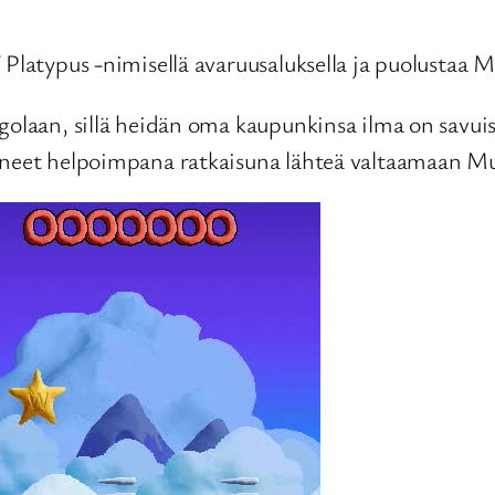
Platypus -nimisellä avaruusaluksella ja puolustaa M
golaan, sillä heidän oma kaupunkinsa ilma on savuis
yneet helpoimpana ratkaisuna lähteä valtaamaan Mun