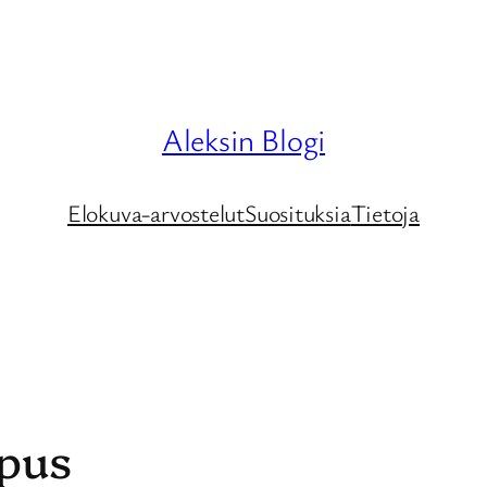
Aleksin Blogi
Elokuva-arvostelut
Suosituksia
Tietoja
ypus