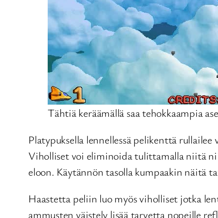
Tähtiä keräämällä saa tehokkaampia ase
Platypuksella lennellessä pelikenttä rullaile
Viholliset voi eliminoida tulittamalla niitä n
eloon. Käytännön tasolla kumpaakin näitä tavo
Haastetta peliin luo myös viholliset jotka le
ammusten väistely lisää tarvetta nopeille refl