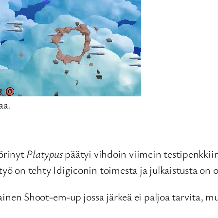
aa.
örinyt
Platypus
päätyi vihdoin viimein testipenkkiin.
työ on tehty Idigiconin toimesta ja julkaistusta on o
iivainen Shoot-em-up jossa järkeä ei paljoa tarvita, 