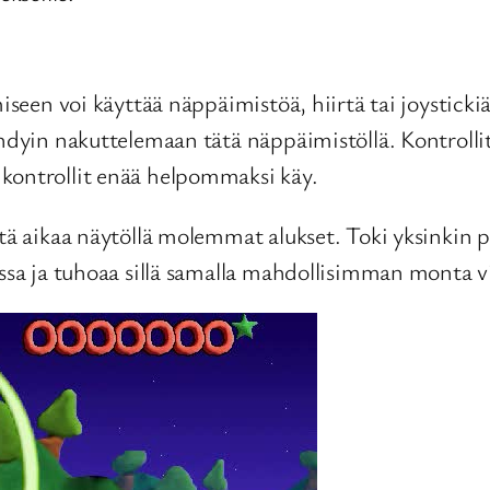
seen voi käyttää näppäimistöä, hiirtä tai joystickiä. 
hdyin nakuttelemaan tätä näppäimistöllä. Kontrollit o
 kontrollit enää helpommaksi käy.
ä aikaa näytöllä molemmat alukset. Toki yksinkin pela
assa ja tuhoaa sillä samalla mahdollisimman monta vi