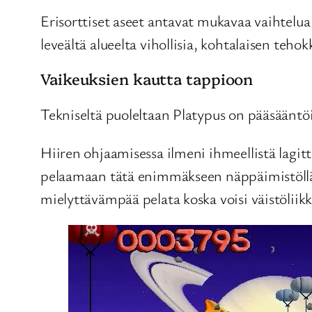
Erisorttiset aseet antavat mukavaa vaihtelua
leveältä alueelta vihollisia, kohtalaisen te
Vaikeuksien kautta tappioon
Tekniseltä puoleltaan Platypus on pääsääntöi
Hiiren ohjaamisessa ilmeni ihmeellistä lagitt
pelaamaan tätä enimmäkseen näppäimistöllä. O
mielyttävämpää pelata koska voisi väistölii