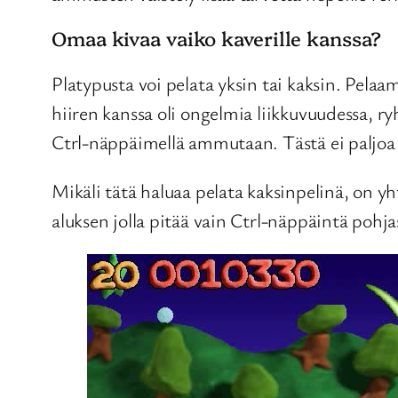
Omaa kivaa vaiko kaverille kanssa?
Platypusta voi pelata yksin tai kaksin. Pelaami
hiiren kanssa oli ongelmia liikkuvuudessa, ry
Ctrl-näppäimellä ammutaan. Tästä ei paljoa
Mikäli tätä haluaa pelata kaksinpelinä, on yht
aluksen jolla pitää vain Ctrl-näppäintä pohj