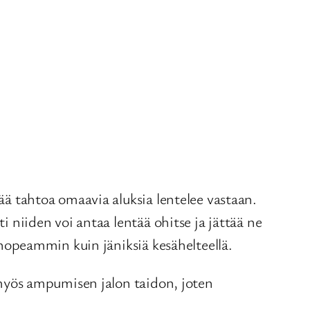
vää tahtoa omaavia aluksia lentelee vastaan.
i niiden voi antaa lentää ohitse ja jättää ne
e nopeammin kuin jäniksiä kesähelteellä.
a myös ampumisen jalon taidon, joten