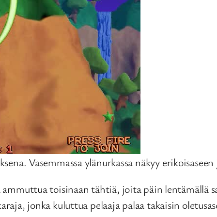
sena. Vasemmassa ylänurkassa näkyy erikoisaseen jäl
sia ammuttua toisinaan tähtiä, joita päin lentämällä
karaja, jonka kuluttua pelaaja palaa takaisin oletusa