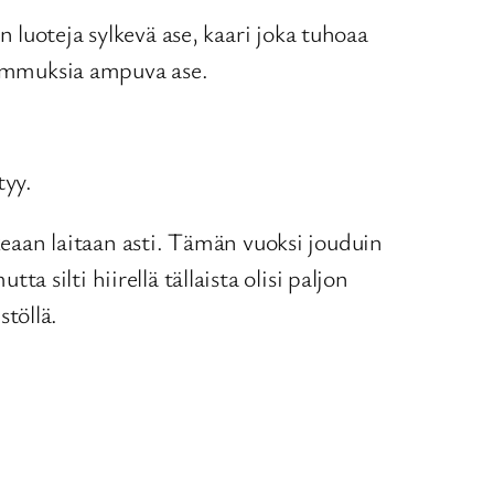
luoteja sylkevä ase, kaari joka tuhoaa
n ammuksia ampuva ase.
tyy.
ikeaan laitaan asti. Tämän vuoksi jouduin
silti hiirellä tällaista olisi paljon
töllä.