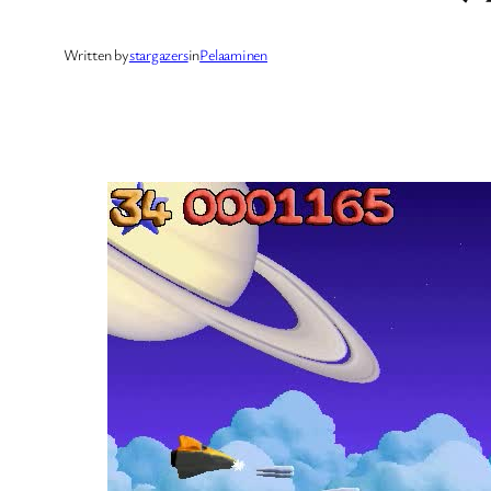
Written by
stargazers
in
Pelaaminen