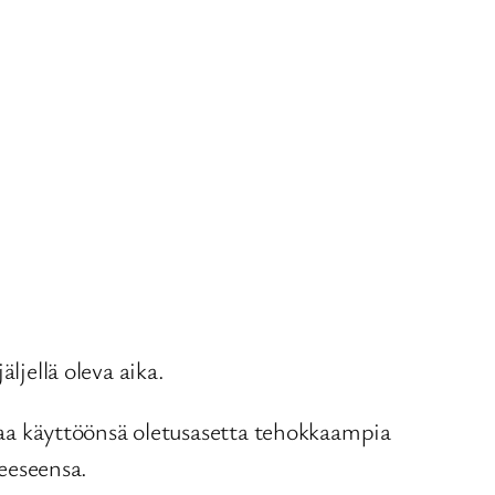
jellä oleva aika.
 saa käyttöönsä oletusasetta tehokkaampia
seeseensa.