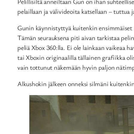
Pelillisiltä anneiltaan Gun on ihan suhteelli
pelaillaan ja välivideoita katsellaan – tuttua j
Gunin käynnistyttyä kuitenkin ensimmäiset re
Tämän seurauksena piti aivan tarkistaa peli
peliä Xbox 360:lla. Ei ole lainkaan vaikeaa 
tai Xboxin originaalilla tällainen grafiikka o
vain tottunut näkemään hyvin paljon nätimp
Alkushokin jälkeen onneksi silmäni kuitenkin