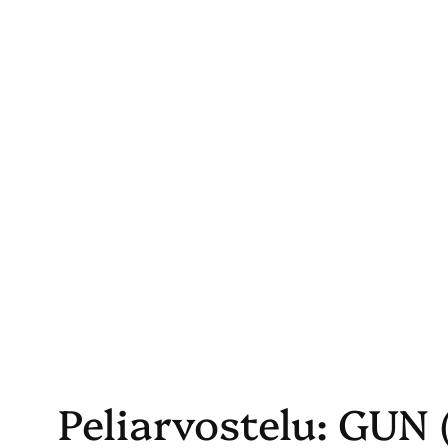
Skip
to
content
Peliarvostelu: GUN