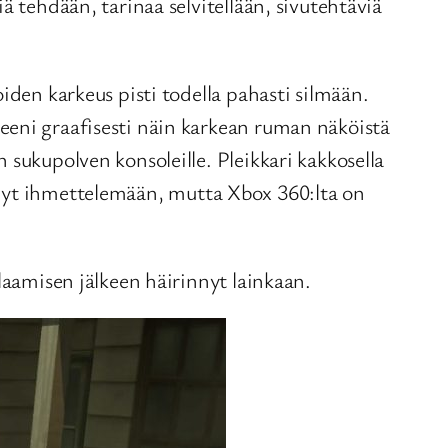
ä tehdään, tarinaa selvitellään, sivutehtäviä
iden karkeus pisti todella pahasti silmään.
eeni graafisesti näin karkean ruman näköistä
 sukupolven konsoleille. Pleikkari kakkosella
 jäänyt ihmettelemään, mutta Xbox 360:lta on
laamisen jälkeen häirinnyt lainkaan.