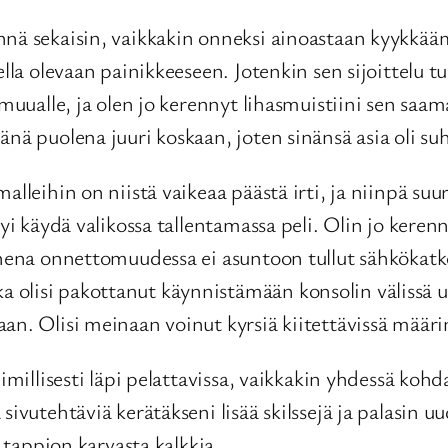
nä sekaisin, vaikkakin onneksi ainoastaan kyykkäämi
ella olevaan painikkeeseen. Jotenkin sen sijoittelu 
n muualle, ja olen jo kerennyt lihasmuistiini sen s
änä puolena juuri koskaan, joten sinänsä asia oli su
leihin on niistä vaikeaa päästä irti, ja niinpä suurin 
ytyi käydä valikossa tallentamassa peli. Olin jo ke
nnena onnettomuudessa ei asuntoon tullut sähkökatkoa
lisi pakottanut käynnistämään konsolin välissä uude
an. Olisi meinaan voinut kyrsiä kiitettävissä määri
imillisesti läpi pelattavissa, vaikkakin yhdessä kohd
sivutehtäviä kerätäkseni lisää skilssejä ja palasin 
a tappion karvasta kalkkia.