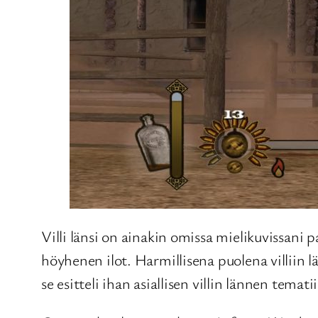
Villi länsi on ainakin omissa mielikuvissani p
höyhenen ilot. Harmillisena puolena villiin
se esitteli ihan asiallisen villin lännen tem