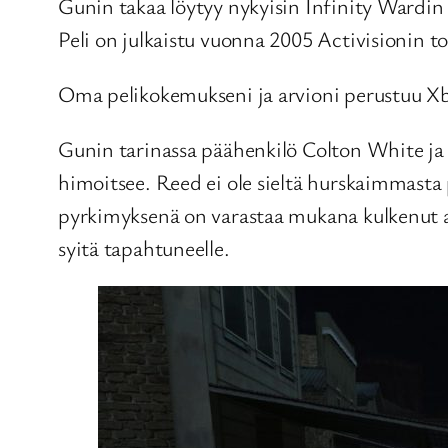
Gunin takaa löytyy nykyisin Infinity Wardin
Peli on julkaistu vuonna 2005 Activisionin t
Oma pelikokemukseni ja arvioni perustuu Xb
Gunin tarinassa päähenkilö Colton White ja
himoitsee. Reed ei ole sieltä hurskaimmasta p
pyrkimyksenä on varastaa mukana kulkenut arv
syitä tapahtuneelle.