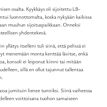
sen osalta. Kyykkäys oli sijoitettu LB-
tuntui luonnottomalta, koska nykyään kaikissa
aamaan muuhun sijoituspaikkaan. Onneksi
hteellisen yhdentekevä.
yllätys itselleni tuli siinä, että pelissä ei
rennyt menemään monta kenttää lävitse, enkä
, konsoli ei leiponut kiinni tai mitään
lleen, sillä en ollut tajunnut tallentaa
n.
assa jumituin lienee tunniksi. Siinä vaiheessa
uudelleen voittoisana tuohon samaiseen