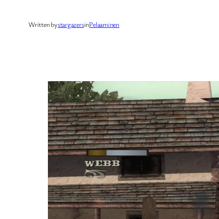
Written by
stargazers
in
Pelaaminen