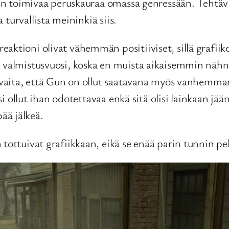
sen toimivaa peruskauraa omassa genressään. Tehtävi
a turvallista meininkiä siis.
aktioni olivat vähemmän positiiviset, sillä grafiiko
n valmistusvuosi, koska en muista aikaisemmin nähn
havaita, että Gun on ollut saatavana myös vanhemman
lisi ollut ihan odotettavaa enkä sitä olisi lainkaan
ää jälkeä.
 tottuivat grafiikkaan, eikä se enää parin tunnin pe