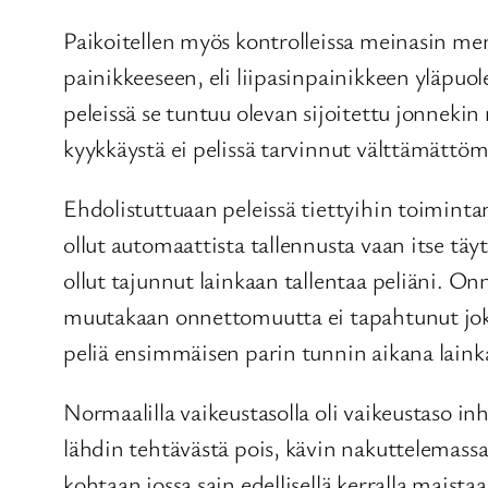
Paikoitellen myös kontrolleissa meinasin men
painikkeeseen, eli liipasinpainikkeen yläpuol
peleissä se tuntuu olevan sijoitettu jonneki
kyykkäystä ei pelissä tarvinnut välttämättöm
Ehdolistuttuaan peleissä tiettyihin toimintamal
ollut automaattista tallennusta vaan itse tä
ollut tajunnut lainkaan tallentaa peliäni. O
muutakaan onnettomuutta ei tapahtunut joka o
peliä ensimmäisen parin tunnin aikana lainka
Normaalilla vaikeustasolla oli vaikeustaso inh
lähdin tehtävästä pois, kävin nakuttelemassa 
kohtaan jossa sain edellisellä kerralla maista