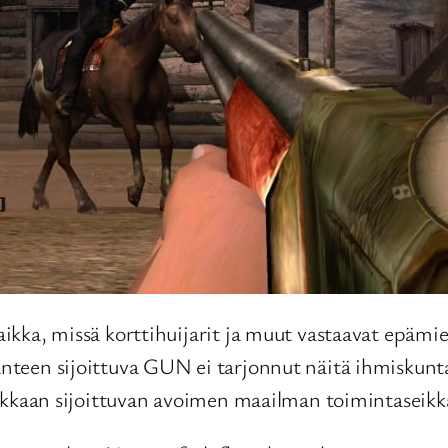
aikka, missä korttihuijarit ja muut vastaavat epämiel
 länteen sijoittuva GUN ei tarjonnut näitä ihmisku
atiikkaan sijoittuvan avoimen maailman toimintaseikk