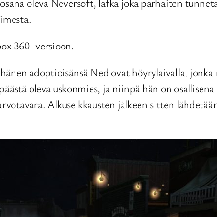
 osana oleva Neversoft, lafka joka parhaiten tunnet
oimesta.
ox 360 -versioon.
 hänen adoptioisänsä Ned ovat höyrylaivalla, jonka
äästä oleva uskonmies, ja niinpä hän on osallisena l
otavara. Alkuselkkausten jälkeen sitten lähdetäänki