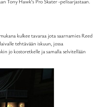
aan Tony Hawk’s Pro Skater -pelisarjastaan.
 mukana kulkee tavaraa jota saarnamies Reed
aivalle tehtävään iskuun, jossa
n jo kostoretkelle ja samalla selvitellään